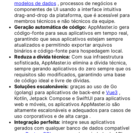
modelos de dados
, processos de negócios e
componentes de UI usando a interface intuitiva
drag-and-drop da plataforma, que é acessível para
membros técnicos e não técnicos da equipe.
Geração automática de código:
AppMaster.io gera
código-fonte para seus aplicativos em tempo real,
garantindo que seus aplicativos estejam sempre
atualizados e permitindo exportar arquivos
binários e código-fonte para hospedagem local.
Reduza a dívida técnica:
Com sua infraestrutura
sofisticada, AppMaster.io elimina a dívida técnica,
sempre gerando aplicativos do zero sempre que os
requisitos são modificados, garantindo uma base
de código ideal e livre de dívidas.
Soluções escalonáveis:
graças ao uso de Go
(golang) para aplicativos de back-end e
Vue3
,
Kotlin, Jetpack Compose e SwiftUI para aplicativos
web e móveis, os aplicativos AppMaster.io são
altamente escalonáveis ​​e adequados para casos de
uso corporativos e de alta carga .
Integração perfeita:
integre seus aplicativos
gerados com qualquer banco de dados compatível