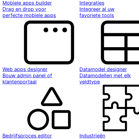
Mobiele apps builder
Integraties
Drag en drop voor
Integreer al uw
perfecte mobiele apps
favoriete tools
Web apps designer
Datamodel designer
Bouw admin panel of
Datamodellen met elk
klantenportaal
veldtype
Bedrijfsproces editor
Industrieën