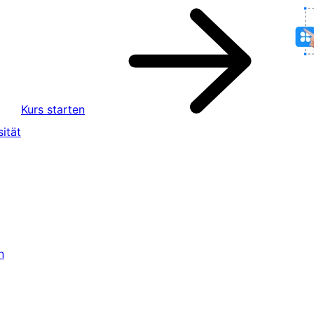
Kurs starten
ität
n