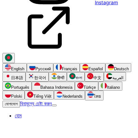
Instagram
English
Русский
Français
Español
Deutsch
日本語
한국어
हिन्दी
বাংলা
中文
العربية
Português
Bahasa Indonesia
Türkçe
Italiano
Polski
Tiếng Việt
Nederlands
ไทย
বিনামূল্যে চেষ্টা করুন
যোগাযোগ
হোম