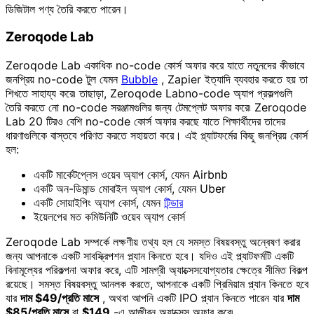
ডিজিটাল পণ্য তৈরি করতে পারেন।
Zeroqode Lab
Zeroqode Lab একাধিক no-code কোর্স অফার করে যাতে নতুনদের কীভাবে
জনপ্রিয় no-code টুল যেমন
Bubble
, Zapier ইত্যাদি ব্যবহার করতে হয় তা
শিখতে সাহায্য করে৷ তাছাড়া, Zeroqode Labno-code অ্যাপ প্রকল্পগুলি
তৈরি করতে নো no-code সরঞ্জামগুলির জন্য টেমপ্লেট অফার করে৷ Zeroqode
Lab 20 টিরও বেশি no-code কোর্স অফার করছে যাতে শিক্ষার্থীদের তাদের
ধারণাগুলিকে বাস্তবে পরিণত করতে সহায়তা করে। এই প্ল্যাটফর্মের কিছু জনপ্রিয় কোর্স
হল:
একটি মার্কেটপ্লেস ওয়েব অ্যাপ কোর্স, যেমন Airbnb
একটি অন-ডিমান্ড মোবাইল অ্যাপ কোর্স, যেমন Uber
একটি সোয়াইপিং অ্যাপ কোর্স, যেমন
টিন্ডার
ইয়েলপের মত কমিউনিটি ওয়েব অ্যাপ কোর্স
Zeroqode Lab সম্পর্কে লক্ষণীয় তথ্য হল যে সমস্ত বিষয়বস্তু অন্বেষণ করার
জন্য আপনাকে একটি সাবস্ক্রিপশন প্ল্যান কিনতে হবে। যদিও এই প্ল্যাটফর্মটি একটি
বিনামূল্যের পরিকল্পনা অফার করে, এটি সামগ্রী অ্যাক্সেসযোগ্যতার ক্ষেত্রে সীমিত বিকল্প
রয়েছে। সমস্ত বিষয়বস্তু আনলক করতে, আপনাকে একটি প্রিমিয়াম প্ল্যান কিনতে হবে
যার
দাম $49/প্রতি মাসে
, অথবা আপনি একটি IPO প্ল্যান কিনতে পারেন যার
দাম
$85/প্রতি মাসে
বা
$149
-এ আজীবন অ্যাক্সেস অফার করে৷