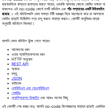
ধারণাগুলিকে বাস্তবে রূপান্তর করতে পারেন, এমনকি আপনার কোনো কোডিং দক্ষতা না
থাকলেও৷ এই no-code কোর্সে দশটি মডিউল এবং
পাঁচ সপ্তাহের একটি টাইমলাইন
রয়েছে
। এই মডিউলগুলি এমন সমস্ত নিটী গুরুত্ত্ব নিয়ে আলোচনা করে যা আপনাকে
কোডিং ছাড়াই ডিজিটাল পণ্য চালু করতে সাহায্য করবে। কোর্সটি অসুবিধার মাত্রা
অনুযায়ী মডিউলে বিভক্ত।
আপনি যেমন মডিউল খুঁজে পেতে পারেন:
আবেদনের ধরন
ওয়েব অ্যাপ্লিকেশনের ধরন
HTTP অনুরোধ
REST API
অ্যারে
বস্তু
JSON
ডাটাবেস
এসকিউএল এবং নোএসকিউএল
শেষবিন্দু
অ্যাপ্লিকেশন ডিজাইন
এবং আরও অনেক কিছু
এই কোর্সটি শেষ করার পরে, আপনি no-code বিশেষজ্ঞদের সাহায্য ছাড়াই একাধিক