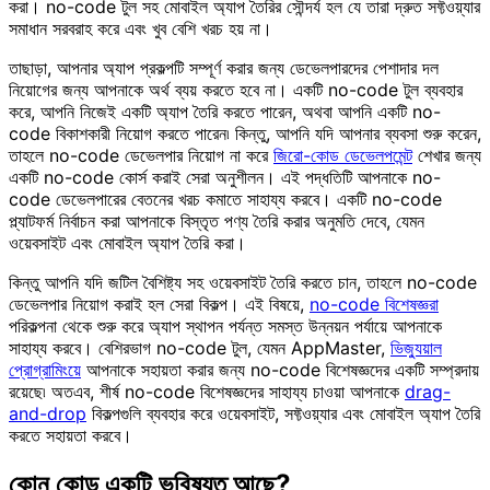
করা। no-code টুল সহ মোবাইল অ্যাপ তৈরির সৌন্দর্য হল যে তারা দ্রুত সফ্টওয়্যার
সমাধান সরবরাহ করে এবং খুব বেশি খরচ হয় না।
তাছাড়া, আপনার অ্যাপ প্রকল্পটি সম্পূর্ণ করার জন্য ডেভেলপারদের পেশাদার দল
নিয়োগের জন্য আপনাকে অর্থ ব্যয় করতে হবে না। একটি no-code টুল ব্যবহার
করে, আপনি নিজেই একটি অ্যাপ তৈরি করতে পারেন, অথবা আপনি একটি no-
code বিকাশকারী নিয়োগ করতে পারেন৷ কিন্তু, আপনি যদি আপনার ব্যবসা শুরু করেন,
তাহলে no-code ডেভেলপার নিয়োগ না করে
জিরো-কোড ডেভেলপমেন্ট
শেখার জন্য
একটি no-code কোর্স করাই সেরা অনুশীলন। এই পদ্ধতিটি আপনাকে no-
code ডেভেলপারের বেতনের খরচ কমাতে সাহায্য করবে। একটি no-code
প্ল্যাটফর্ম নির্বাচন করা আপনাকে বিস্তৃত পণ্য তৈরি করার অনুমতি দেবে, যেমন
ওয়েবসাইট এবং মোবাইল অ্যাপ তৈরি করা।
কিন্তু আপনি যদি জটিল বৈশিষ্ট্য সহ ওয়েবসাইট তৈরি করতে চান, তাহলে no-code
ডেভেলপার নিয়োগ করাই হল সেরা বিকল্প। এই বিষয়ে,
no-code বিশেষজ্ঞরা
পরিকল্পনা থেকে শুরু করে অ্যাপ স্থাপন পর্যন্ত সমস্ত উন্নয়ন পর্যায়ে আপনাকে
সাহায্য করবে। বেশিরভাগ no-code টুল, যেমন AppMaster,
ভিজ্যুয়াল
প্রোগ্রামিংয়ে
আপনাকে সহায়তা করার জন্য no-code বিশেষজ্ঞদের একটি সম্প্রদায়
রয়েছে৷ অতএব, শীর্ষ no-code বিশেষজ্ঞদের সাহায্য চাওয়া আপনাকে
drag-
and-drop
বিকল্পগুলি ব্যবহার করে ওয়েবসাইট, সফ্টওয়্যার এবং মোবাইল অ্যাপ তৈরি
করতে সহায়তা করবে।
কোন কোড একটি ভবিষ্যত আছে?