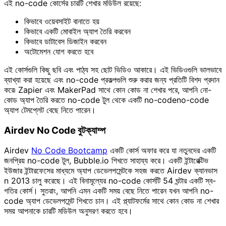
এই no-code কোর্সের চারটি শেখার মডিউল রয়েছে:
কিভাবে ওয়েবসাইট বানাতে হয়
কিভাবে একটি মোবাইল অ্যাপ তৈরি করবেন
কিভাবে ডাটাবেস ডিজাইন করবেন
অটোমেশন যোগ করতে হবে
এই কোর্সগুলি কিছু ছবি এবং পাঠ্য সহ ছোট ভিডিও আকারে। এই ভিডিওগুলি ভালভাবে
ব্যাখ্যা করা হয়েছে এবং no-code প্রকল্পগুলি শুরু করার জন্য প্রতিটি বিশদ প্রদান
করে৷ Zapier এবং MakerPad সাথে কোন কোড না শেখার পরে, আপনি নো-
কোড অ্যাপ তৈরি করতে no-code টুল থেকে একটি no-codeno-code
অ্যাপ টেমপ্লেট বেছে নিতে পারেন।
Airdev No Code বুটক্যাম্প
Airdev
No Code Bootcamp
একটি কোর্স অফার করে যা নতুনদের একটি
জনপ্রিয় no-code টুল, Bubble.io শিখতে সাহায্য করে। একটি ইন্টারেক্টিভ
ইউজার ইন্টারফেসের মাধ্যমে অ্যাপ ডেভেলপমেন্টকে সহজ করতে Airdev ক্যানভাস
n 2013 চালু করেছে। এই বিনামূল্যের no-code কোর্সটি 54 ঘন্টার একটি স্ব-
গতির কোর্স। সুতরাং, আপনি এমন একটি সময় বেছে নিতে পারেন যখন আপনি no-
code অ্যাপ ডেভেলপমেন্ট শিখতে চান। এই প্ল্যাটফর্মের সাথে কোন কোড না শেখার
সময় আপনাকে চারটি মডিউল অনুসরণ করতে হবে।