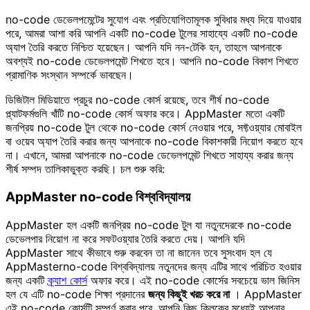
no-code ডেভেলপমেন্টের সুযোগ এবং প্রতিযোগিতামূলক সুবিধার মধ্য দিয়ে যাওয়ার
পরে, আমরা আশা করি আপনি একটি no-code টুলের সাহায্যে একটি no-code
অ্যাপ তৈরি করতে নিশ্চিত হয়েছেন। আপনি যদি নন-টেকি হন, তাহলে আপনাকে
অবশ্যই no-code ডেভেলপমেন্ট শিখতে হবে। আপনি no-code বিকাশ শিখতে
প্রামাণিক সংস্থান সম্পর্কে ভাবছেন।
ডিজিটাল মিডিয়াতে প্রচুর no-code কোর্স রয়েছে, তবে শীর্ষ no-code
প্ল্যাটফর্মগুলি খাঁটি no-code কোর্স অফার করে। AppMaster মতো একটি
জনপ্রিয় no-code টুল থেকে no-code কোর্স নেওয়ার পরে, সফ্টওয়্যার মোবাইল
বা ওয়েব অ্যাপ তৈরি করার জন্য আপনাকে no-code বিকাশকারী নিয়োগ করতে হবে
না। এখানে, আমরা আপনাকে no-code ডেভেলপমেন্ট শিখতে সাহায্য করার জন্য
শীর্ষ সম্পদ তালিকাভুক্ত করছি। চল শুরু করি:
AppMaster no-code বিশ্ববিদ্যালয়
AppMaster হল একটি জনপ্রিয় no-code টুল যা নতুনদেরকে no-code
ডেভেলপার নিয়োগ না করে সফটওয়্যার তৈরি করতে দেয়। আপনি যদি
AppMaster সাথে কীভাবে শুরু করবেন তা না জানেন তবে সুসংবাদ হল যে
AppMasterno-code বিশ্ববিদ্যালয় নতুনদের জন্য এটির সাথে পরিচিত হওয়ার
জন্য একটি
ক্র্যাশ কোর্স
অফার করে। এই no-code কোর্সের সবচেয়ে ভাল জিনিস
হল যে এটি no-code শিক্ষা প্রদানের
জন্য কিছুই খরচ করে না
। AppMaster
এই no-code কোর্সটি সম্পূর্ণ করার পরে, আপনি কিছু ক্লিকের মধ্যেই আপনার