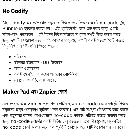
No Codify
No Codify এর কর্মপ্রবাহ নতুনদের শিখতে দেয় কিভাবে একটি no-code টুল,
Bubble.io ব্যবহার করতে হয়। এই প্ল্যাটফর্মের কোর্স শুরু করার জন্য একটি
সাইন-আপ প্রয়োজন। এটি ইমেল নিউজলেটারের মাধ্যমে দশটি বিষয় কভার করার
জন্য দশ দিন সংরক্ষণ করে। এই কোর্সের মাধ্যমে, আপনি একটি প্রকল্প তৈরি করতে
নিম্নলিখিত মডিউলগুলি শিখতে পারেন:
ডাটাবেস
ইউজার ইন্টারফেস (UI) ডিজাইন
অ্যাপ ওয়ার্কফ্লো
একটি মোবাইল বা ওয়েব অ্যাপের গোপনীয়তা
লেনদেন পদ্ধতি, এবং আরো.
MakerPad এবং Zapier কোর্স
মেকারপ্যাড এবং Zapier প্রথাগত কোডিং ছাড়াই no-code ডেভেলপমেন্ট শিখতে
নতুনদের জন্য গুরুত্বপূর্ণ ভূমিকা পালন করেছে। এই দুটি সংস্থা যৌথভাবে কাজ করছে
এবং নতুনদের তাদের ধারণাগুলোকে no-code প্রকল্পে পরিণত করতে সাহায্য করার
জন্য no-code কোর্সের একটি সিরিজ চালু করেছে। তারা বিনামূল্যে, স্ব-গতির
no-code কোর্স অফার করে এবং প্রতিটি কোর্সের পরে সার্টিফিকেশন প্রদান করে।