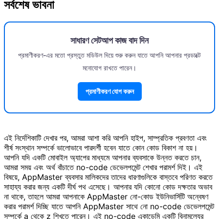
সর্বশেষ ভাবনা
সাধারণ সেটআপ কাজ বাদ দিন
প্রমাণীকরণ-এর মতো প্রস্তুত মডিউল দিয়ে শুরু করুন যাতে আপনি আপনার প্রডাক্টে
মনোযোগ রাখতে পারেন।
প্রমাণীকরণ যোগ করুন
এই নির্দেশিকাটি দেখার পর, আমরা আশা করি আপনি হাইপ, সাম্প্রতিক প্রবণতা এবং
শীর্ষ সংস্থান সম্পর্কে ভালোভাবে পারদর্শী হবেন যাতে কোন কোড বিকাশ না হয়।
আপনি যদি একটি মোবাইল অ্যাপের মাধ্যমে আপনার ব্যবসাকে উন্নত করতে চান,
আমরা সময় এবং অর্থ বাঁচাতে no-code ডেভেলপমেন্ট শেখার পরামর্শ দিই। এই
বিষয়ে, AppMaster ব্যবসার মালিকদের তাদের ধারণাগুলিকে বাস্তবে পরিণত করতে
সাহায্য করার জন্য একটি দীর্ঘ পথ এসেছে। আপনার যদি কোনো কোড দক্ষতার অভাব
না থাকে, তাহলে আমরা আপনাকে AppMaster নো-কোড ইউনিভার্সিটি অন্বেষণ
করার পরামর্শ দিচ্ছি যাতে আপনি AppMaster সাথে নো no-code ডেভেলপমেন্ট
সম্পর্কে a থেকে z শিখতে পারেন। এই no-code একাডেমি একটি বিনামূল্যের