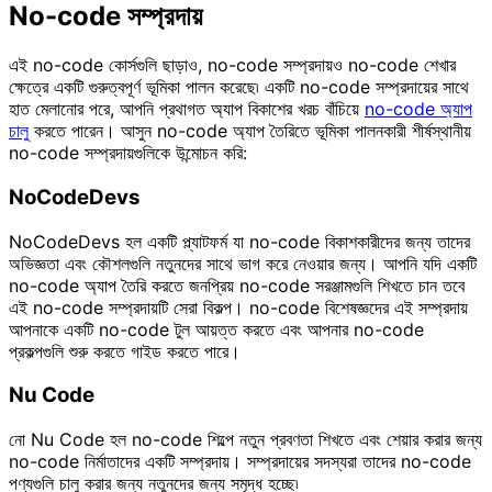
No-code সম্প্রদায়
এই no-code কোর্সগুলি ছাড়াও, no-code সম্প্রদায়ও no-code শেখার
ক্ষেত্রে একটি গুরুত্বপূর্ণ ভূমিকা পালন করেছে৷ একটি no-code সম্প্রদায়ের সাথে
হাত মেলানোর পরে, আপনি প্রথাগত অ্যাপ বিকাশের খরচ বাঁচিয়ে
no-code অ্যাপ
চালু
করতে পারেন। আসুন no-code অ্যাপ তৈরিতে ভূমিকা পালনকারী শীর্ষস্থানীয়
no-code সম্প্রদায়গুলিকে উন্মোচন করি:
NoCodeDevs
NoCodeDevs হল একটি প্ল্যাটফর্ম যা no-code বিকাশকারীদের জন্য তাদের
অভিজ্ঞতা এবং কৌশলগুলি নতুনদের সাথে ভাগ করে নেওয়ার জন্য। আপনি যদি একটি
no-code অ্যাপ তৈরি করতে জনপ্রিয় no-code সরঞ্জামগুলি শিখতে চান তবে
এই no-code সম্প্রদায়টি সেরা বিকল্প। no-code বিশেষজ্ঞদের এই সম্প্রদায়
আপনাকে একটি no-code টুল আয়ত্ত করতে এবং আপনার no-code
প্রকল্পগুলি শুরু করতে গাইড করতে পারে।
Nu Code
নো Nu Code হল no-code শিল্পে নতুন প্রবণতা শিখতে এবং শেয়ার করার জন্য
no-code নির্মাতাদের একটি সম্প্রদায়। সম্প্রদায়ের সদস্যরা তাদের no-code
পণ্যগুলি চালু করার জন্য নতুনদের জন্য সমৃদ্ধ হচ্ছে৷