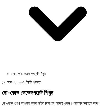
নো-কোড ডেভেলপমেন্ট শিখুন
১৮ নভে, ২০২২
·
4 মিনিট পড়তে
নো-কোড ডেভেলপমেন্ট শিখুন
নো-কোড শেখা আপনার জন্য সঠিক কিনা তা আজই খুঁজুন। আপনার জ্ঞানকে আরও