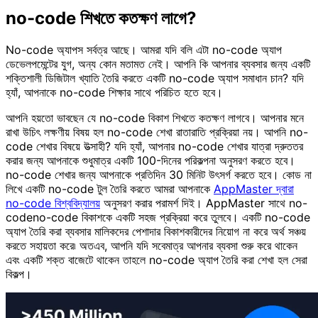
no-code শিখতে কতক্ষণ লাগে?
No-code অ্যাপস সর্বত্র আছে। আমরা যদি বলি এটা no-code অ্যাপ
ডেভেলপমেন্টের যুগ, অন্য কোন মতামত নেই। আপনি কি আপনার ব্যবসার জন্য একটি
শক্তিশালী ডিজিটাল খ্যাতি তৈরি করতে একটি no-code অ্যাপ সমাধান চান? যদি
হ্যাঁ, আপনাকে no-code শিক্ষার সাথে পরিচিত হতে হবে।
আপনি হয়তো ভাবছেন যে no-code বিকাশ শিখতে কতক্ষণ লাগবে। আপনার মনে
রাখা উচিৎ লক্ষণীয় বিষয় হল no-code শেখা রাতারাতি প্রক্রিয়া নয়। আপনি no-
code শেখার বিষয়ে উত্সাহী? যদি হ্যাঁ, আপনার no-code শেখার যাত্রা দ্রুততর
করার জন্য আপনাকে শুধুমাত্র একটি 100-দিনের পরিকল্পনা অনুসরণ করতে হবে।
no-code শেখার জন্য আপনাকে প্রতিদিন 30 মিনিট উৎসর্গ করতে হবে। কোড না
লিখে একটি no-code টুল তৈরি করতে আমরা আপনাকে
AppMaster দ্বারা
no-code বিশ্ববিদ্যালয়
অনুসরণ করার পরামর্শ দিই। AppMaster সাথে no-
codeno-code বিকাশকে একটি সহজ প্রক্রিয়া করে তুলবে। একটি no-code
অ্যাপ তৈরি করা ব্যবসার মালিকদের পেশাদার বিকাশকারীদের নিয়োগ না করে অর্থ সঞ্চয়
করতে সহায়তা করে৷ অতএব, আপনি যদি সবেমাত্র আপনার ব্যবসা শুরু করে থাকেন
এবং একটি শক্ত বাজেটে থাকেন তাহলে no-code অ্যাপ তৈরি করা শেখা হল সেরা
বিকল্প।