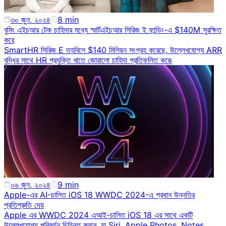
৩০ জুন, ২০২৪
8
min
বুমিং এইচআর টেক চাহিদার মধ্যে স্মার্টএইচআর সিরিজ ই ফান্ডিং-এ $140M সুরক্ষিত
করে
SmartHR সিরিজ E তহবিলে $140 মিলিয়ন সংগ্রহ করেছে, উল্লেখযোগ্য ARR
বৃদ্ধির সাথে HR প্রযুক্তি খাতে জোরালো চাহিদা প্রতিফলিত করে৷
০৬ জুন, ২০২৪
9
min
Apple-এর AI-চালিত iOS 18 WWDC 2024-এ প্রধান উন্নতির
প্রতিশ্রুতি দেয়
Apple এর WWDC 2024 এআই-চালিত iOS 18 এর সাথে একটি
উল্লেখযোগ্য পরিবর্তন চিহ্নিত করবে, যা Siri, Apple Photos, Notes,