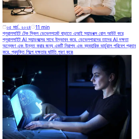
০৫ মার্চ, ২০২৪
11
min
প্লুরালসাইট টেক স্কিল ডেভেলপমেন্ট বাড়াতে এআই স্যান্ডবক্স রোল আউট করে
প্লুরালসাইট AI স্যান্ডবক্সের সাথে উদ্ভাবন করে, ডেভেলপারদের তাদের AI দক্ষতা
অন্বেষণ এবং উন্নত করার জন্য একটি নিরাপদ এবং ব্যবহারিক ভার্চুয়াল পরিবেশ প্রদান
করে, প্রযুক্তি শিল্পে দক্ষতার ঘাটতি পূরণ করে৷