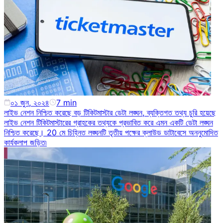
০১ জুন, ২০২৪
7
min
লাইভ নেশন নিশ্চিত করেছে বড় টিকিটমাস্টার ডেটা লঙ্ঘন, ব্যক্তিগত তথ্য চুরি হয়েছে
লাইভ নেশন টিকিটমাস্টারের গ্রাহকের তথ্যকে প্রভাবিত করে এমন একটি ডেটা লঙ্ঘন
নিশ্চিত করেছে। 20 মে চিহ্নিত লঙ্ঘনটি তৃতীয় পক্ষের ক্লাউড ডাটাবেসে অননুমোদিত
কার্যকলাপ জড়িত৷