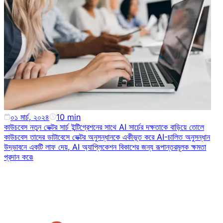
০১ মার্চ, ২০২৪
10
min
কাউচবেস নতুন ভেক্টর সার্চ ইন্টিগ্রেশনের সাথে AI সার্চের দক্ষতাকে বাড়িয়ে তোলে
কাউচবেস তাদের ডাটাবেসে ভেক্টর অনুসন্ধানকে একীভূত করে AI-চালিত অনুসন্ধান
উদ্ভাবনে একটি লাফ দেয়, AI অ্যাপ্লিকেশন বিকাশের জন্য রূপান্তরমূলক ক্ষমতা
প্রদান করে৷