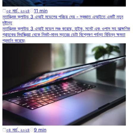
০৫ মার্চ, ২০২৪
11
min
নৃতাত্ত্বিক ক্লাউড 3 এআই মডেলের পরিচয় দেয় - স্বজ্ঞাত এআইতে একটি নতুন
দৃষ্টান্ত
নৃতাত্ত্বিক ক্লাউড 3 এআই মডেল লঞ্চ করেছে, হাইকু, সনেট এবং ওপাস সহ তাত্ক্ষণিক
গ্রাহকের মিথস্ক্রিয়া থেকে নিকট-মানব স্তরের ডেটা বিশ্লেষণ পর্যন্ত বিভিন্ন ক্ষমতা
প্রবর্তন করেছে৷
০৪ মার্চ, ২০২৪
9
min