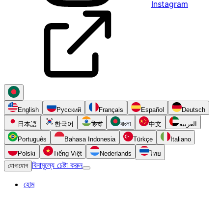
Instagram
English
Русский
Français
Español
Deutsch
日本語
한국어
हिन्दी
বাংলা
中文
العربية
Português
Bahasa Indonesia
Türkçe
Italiano
Polski
Tiếng Việt
Nederlands
ไทย
বিনামূল্যে চেষ্টা করুন
যোগাযোগ
হোম