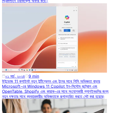
স্ট্রিমলাইন ওয়ার্কফ্লো অফার করে।
০১ মার্চ, ২০২৪
9
min
উইন্ডোজ 11 কপাইলট নতুন ইন্টিগ্রেশন এবং টুলের সাথে পিসি অভিজ্ঞতা বাড়ায়
Microsoft-এর Windows 11 Copilot ইন-সিস্টেম কন্ট্রোল এবং
OpenTable, Shopify এবং কায়াক-এর সাথে সংযোগকারী প্লাগইনগুলির জন্য
নতুন দক্ষতার সাথে ব্যবহারকারীর অভিজ্ঞতাকে রূপান্তরিত করতে সেট করা হয়েছে৷