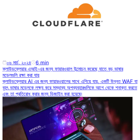
০৬ মার্চ, ২০২৪
6
min
ক্লাউডফ্লেয়ার এআই-এর জন্য ফায়ারওয়াল উন্মোচন করেছে যাতে বড় ভাষার
মডেলগুলি রক্ষা করা যায়
ক্লাউডফ্লেয়ার AI এর জন্য ফায়ারওয়ালের সাথে এগিয়ে যায়, একটি উন্নত WAF যা
বৃহৎ ভাষার মডেলকে লক্ষ্য করে সম্ভাব্য অপব্যবহারগুলিকে আগে থেকে শনাক্ত করতে
এবং তা প্রতিরোধ করার জন্য ডিজাইন করা হয়েছে৷