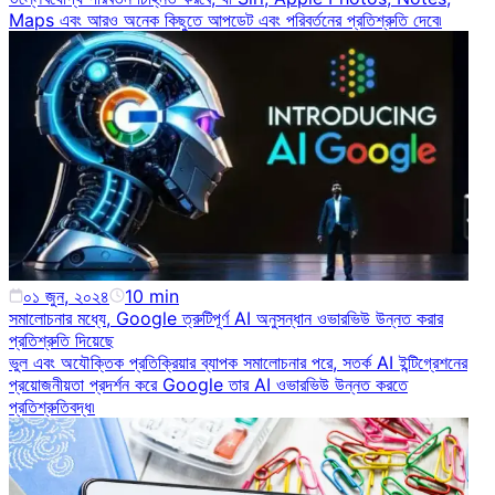
Maps এবং আরও অনেক কিছুতে আপডেট এবং পরিবর্তনের প্রতিশ্রুতি দেবে৷
০১ জুন, ২০২৪
10
min
সমালোচনার মধ্যে, Google ত্রুটিপূর্ণ AI অনুসন্ধান ওভারভিউ উন্নত করার
প্রতিশ্রুতি দিয়েছে
ভুল এবং অযৌক্তিক প্রতিক্রিয়ার ব্যাপক সমালোচনার পরে, সতর্ক AI ইন্টিগ্রেশনের
প্রয়োজনীয়তা প্রদর্শন করে Google তার AI ওভারভিউ উন্নত করতে
প্রতিশ্রুতিবদ্ধ৷