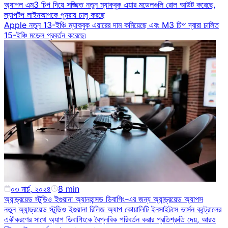
অ্যাপল এম3 চিপ দিয়ে সজ্জিত নতুন ম্যাকবুক এয়ার মডেলগুলি রোল আউট করেছে,
ল্যাপটপ লাইনআপকে পুনরায় চালু করছে
Apple নতুন 13-ইঞ্চি ম্যাকবুক এয়ারের দাম কমিয়েছে এবং M3 চিপ দ্বারা চালিত
15-ইঞ্চি মডেল প্রবর্তন করেছে৷
০৩ মার্চ, ২০২৪
8
min
অ্যান্ড্রয়েড স্টুডিও ইগুয়ানা অ্যানহান্সড ডিবাগিং-এর জন্য অ্যান্ড্রয়েড অ্যাপস
নতুন অ্যান্ড্রয়েড স্টুডিও ইগুয়ানা রিলিজ অ্যাপ কোয়ালিটি ইনসাইটসে ভার্সন কন্ট্রোলের
একীকরণের সাথে অ্যাপ ডিবাগিংকে বৈপ্লবিক পরিবর্তন করার প্রতিশ্রুতি দেয়, আরও