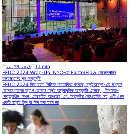
২৩ সেপ, ২০২৪
10
min
FFDC 2024 Wrap-Up: NYC-তে FlutterFlow ডেভেলপারস
কনফারেন্সের মূল অন্তর্দৃষ্টি
FFDC 2024 নিউ ইয়র্ক সিটিকে আলোকিত করেছে, ফ্লুটারফ্লো-এর মাধ্যমে
ডেভেলপারদের অ্যাপ ডেভেলপমেন্টে অত্যাধুনিক অন্তর্দৃষ্টি এনেছে। বিশেষজ্ঞ-
নেতৃত্বাধীন সেশন, একচেটিয়া আপডেট, এবং অতুলনীয় নেটওয়ার্কিং সহ, এটি এমন
একটি ইভেন্ট ছিল যা মিস করা যাবে না!