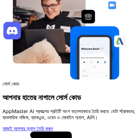
সোর্স কোড
আপনার হাতের নাগালে সোর্স কোড
AppMaster AI প্রকল্পের প্রতিটি অংশ যত্নসহকারে তৈরি করবে: ডেটা স্ট্রাকচার,
ব্যবসায়িক লজিক, ব্যাকএন্ড, ওয়েব ও মোবাইল অ্যাপ, API।
আজই আপনার অ্যাপ তৈরি করুন