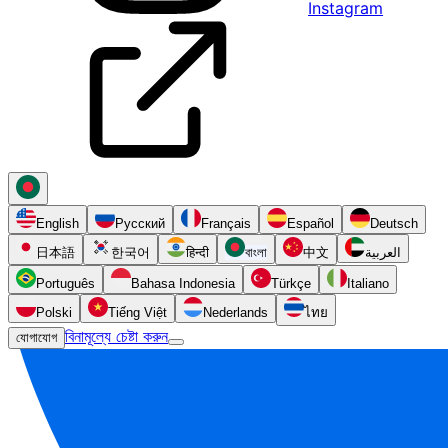
Instagram
English
Русский
Français
Español
Deutsch
日本語
한국어
हिन्दी
বাংলা
中文
العربية
Português
Bahasa Indonesia
Türkçe
Italiano
Polski
Tiếng Việt
Nederlands
ไทย
বিনামূল্যে চেষ্টা করুন
যোগাযোগ