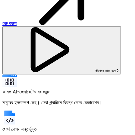
শুরু করুন
কীভাবে কাজ করে?
আসল AI-জেনারেটেড ব্যাকএন্ড
মানুষের হস্তক্ষেপ নেই। সেরা প্র্যাক্টিসে বিশুদ্ধ কোড জেনারেশন।
সোর্স কোড অন্তর্ভুক্ত