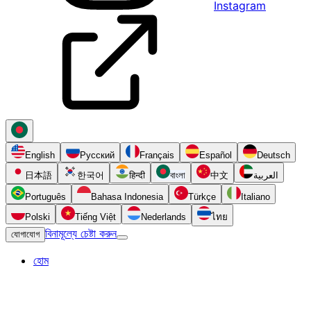
Instagram
English
Русский
Français
Español
Deutsch
日本語
한국어
हिन्दी
বাংলা
中文
العربية
Português
Bahasa Indonesia
Türkçe
Italiano
Polski
Tiếng Việt
Nederlands
ไทย
বিনামূল্যে চেষ্টা করুন
যোগাযোগ
হোম