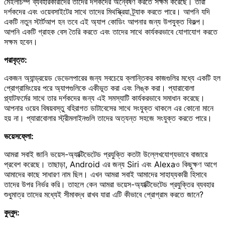
মেইলচিম্প ব্যবহারকারীদের তাদের দর্শকদের অন্বেষণ করতে সক্ষম করেছে। তারা
দর্শকদের এবং ওয়েবসাইটের সাথে তাদের মিথস্ক্রিয়া ট্র্যাক করতে পারে। আপনি যদি
একটি নতুন স্টার্টআপ হন তবে এই অ্যাপ কোডিং আপনার জন্য উপযুক্ত বিকল্প।
আপনি একটি গ্রাহক বেস তৈরি করতে এবং তাদের সাথে কার্যকরভাবে যোগাযোগ করতে
সক্ষম হবেন।
পরাবৃত্ত:
একজন অ্যান্ড্রয়েড ডেভেলপারের জন্য সবচেয়ে ক্লান্তিকর কাজগুলির মধ্যে একটি হল
প্রোগ্রামিংয়ের পরে অ্যাপগুলিকে একীভূত করা এবং লিঙ্ক করা। প্যারাবোলা
প্ল্যাটফর্মের সাথে তার দর্শকদের জন্য এই সমস্যাটি কার্যকরভাবে সমাধান করেছে।
আপনার ওয়েব বিষয়বস্তু বহিরাগত ডাটাবেসের সাথে সংযুক্ত থাকলে এর কোনো মানে
হয় না। প্যারাবোলার স্ট্রীমলাইনগুলি তাদের অত্যন্ত সহজে সংযুক্ত করতে পারে।
ভয়েসফ্লো:
আমরা সবাই জানি ভয়েস-অ্যাক্টিভেটেড প্রযুক্তি কতটা উল্লেখযোগ্যভাবে বাজারে
প্রবেশ করেছে। তাছাড়া, Android এর জন্য Siri এবং Alexaও কিছুক্ষণ আগে
আমাদের কাছে সাধারণ নাম ছিল। এখন আমরা সবাই আমাদের সাহায্যকারী হিসাবে
তাদের উপর নির্ভর করি। তাহলে কেন আমরা ভয়েস-অ্যাক্টিভেটেড প্রযুক্তির ব্যবহার
শুধুমাত্র তাদের মধ্যেই সীমাবদ্ধ রাখব যারা এটি কীভাবে প্রোগ্রাম করতে জানে?
বুদ্বুদ: