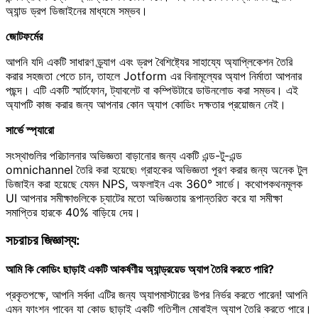
অ্যান্ড ড্রপ ডিজাইনের মাধ্যমে সম্ভব।
জোটফর্মের
আপনি যদি একটি সাধারণ ড্র্যাগ এবং ড্রপ বৈশিষ্ট্যের সাহায্যে অ্যাপ্লিকেশন তৈরি
করার সহজতা পেতে চান, তাহলে Jotform এর বিনামূল্যের অ্যাপ নির্মাতা আপনার
পছন্দ। এটি একটি স্মার্টফোন, ট্যাবলেট বা কম্পিউটারে ডাউনলোড করা সম্ভব। এই
অ্যাপটি কাজ করার জন্য আপনার কোন অ্যাপ কোডিং দক্ষতার প্রয়োজন নেই।
সার্ভে স্প্যারো
সংস্থাগুলির পরিচালনার অভিজ্ঞতা বাড়ানোর জন্য একটি এন্ড-টু-এন্ড
omnichannel তৈরি করা হয়েছে৷ গ্রাহকের অভিজ্ঞতা পূরণ করার জন্য অনেক টুল
ডিজাইন করা হয়েছে যেমন NPS, অফলাইন এবং 360° সার্ভে। কথোপকথনমূলক
UI আপনার সমীক্ষাগুলিকে চ্যাটের মতো অভিজ্ঞতায় রূপান্তরিত করে যা সমীক্ষা
সমাপ্তির হারকে 40% বাড়িয়ে দেয়।
সচরাচর জিজ্ঞাস্য:
আমি কি কোডিং ছাড়াই একটি আকর্ষণীয় অ্যান্ড্রয়েড অ্যাপ তৈরি করতে পারি?
প্রকৃতপক্ষে, আপনি সর্বদা এটির জন্য অ্যাপমাস্টারের উপর নির্ভর করতে পারেন! আপনি
এমন ফাংশন পাবেন যা কোড ছাড়াই একটি গতিশীল মোবাইল অ্যাপ তৈরি করতে পারে।