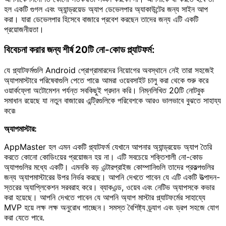
হল একটি গুগল এবং অ্যান্ড্রয়েড অ্যাপ ডেভেলপার অ্যাকাউন্টের জন্য সাইন আপ
করা। যারা ডেভেলপার হিসেবে বাজারে প্রবেশ করছেন তাদের জন্য এটি একটি
প্রয়োজনীয়তা।
বিবেচনা করার জন্য শীর্ষ 20টি নো-কোড প্ল্যাটফর্ম:
যে প্ল্যাটফর্মগুলি Android প্রোগ্রামারদের নিয়োগের অবস্থানে নেই তারা সহজেই
অ্যাপমাস্টারে পরিষেবাগুলি পেতে পারে৷ আমরা ওয়েবসাইট চালু করা থেকে শুরু করে
ওয়ার্কফ্লো অটোমেশন পর্যন্ত সবকিছুই প্রদান করি। নিম্নলিখিত 20টি নোটবুক
সমাধান রয়েছে যা নতুন বাজারের এন্ট্রিগুলিকে পরিবেশকে আরও ভালভাবে বুঝতে সাহায্য
করে৷
অ্যাপমাস্টার:
AppMaster হল এমন একটি প্ল্যাটফর্ম যেখানে আপনার অ্যান্ড্রয়েড অ্যাপ তৈরি
করতে কোনো কোডিংয়ের প্রয়োজন হয় না। এটি সবচেয়ে শক্তিশালী নো-কোড
অ্যাপগুলির মধ্যে একটি। এমনকি বড় এন্টারপ্রাইজ কোম্পানিগুলি তাদের প্রকল্পগুলির
জন্য অ্যাপমাস্টারের উপর নির্ভর করছে। আপনি দেখতে পাবেন যে এটি একটি উত্পাদন-
স্তরের অ্যাপ্লিকেশন সরবরাহ করে। ব্যাকএন্ড, ওয়েব এবং নেটিভ অ্যাপসকে কভার
করা হয়েছে। আপনি দেখতে পাবেন যে আপনি অ্যাপ মাস্টার প্ল্যাটফর্মের সাহায্যে
MVP হয়ে লক্ষ লক্ষ অনুরোধ পাচ্ছেন। সমস্ত বৈশিষ্ট্য ড্র্যাগ এবং ড্রপ সহজে যোগ
করা যেতে পারে.