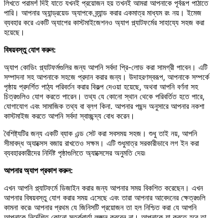
লিখতে পরামর্শ দিই যাতে যখনই প্রয়োজন হয় তখনই আমরা আপনাকে পূর্বরূপ পাঠাতে
পারি। আপনার অ্যান্ড্রয়েড অ্যাপকে ব্র্যান্ড করার একমাত্র মাধ্যম রং নয়। ইমেজ
ব্যবহার করে একটি অ্যাপের কাস্টমাইজেশনও অ্যাপ প্ল্যাটফর্মের সাহায্যে সহজ করা
হয়েছে।
বিষয়বস্তু যোগ করুন:
অ্যাপ কোডিং প্ল্যাটফর্মগুলির জন্য আপনি সর্বদা প্রি-লোড করা সামগ্রী পাবেন। এটি
সম্পাদনা সহ আপনাকে সহজে প্রদান করার জন্য। উদাহরণস্বরূপ, আপনাকে সম্পর্কে
পৃষ্ঠায় প্রদর্শিত পাঠ্য পরিবর্তন করার বিকল্প দেওয়া হয়েছে, অথবা আপনি বর্ণনা সহ
চিত্রগুলিও যোগ করতে পারেন। তথ্য যে কোনো স্থান থেকে পরিবর্তিত হতে পারে,
যোগাযোগ এবং সামাজিক তথ্য বা ব্লগ কিনা. আপনার পছন্দ অনুসারে আপনার নকশা
কাস্টমাইজ করতে আপনি সর্বদা স্বাচ্ছন্দ্য বোধ করেন।
বৈশিষ্ট্যটির জন্য একটি ব্যাক এন্ড সেট করা সবসময় সহজ। শুধু তাই নয়, আপনি
সীমাবদ্ধ অ্যাক্সেস বজায় রাখতেও সক্ষম। এটি শুধুমাত্র সরকারীভাবে লগ ইন করা
ব্যবহারকারীদের নির্দিষ্ট পৃষ্ঠাগুলিতে অ্যাক্সেসের অনুমতি দেয়৷
আপনার অ্যাপ প্রকাশ করুন:
এখন আপনি প্ল্যাটফর্মে ডিজাইন করার জন্য আপনার সময় বিকশিত করেছেন। এখন
আপনার বিষয়বস্তু যোগ করার সময় এসেছে এবং তারা আপনার আবেদনের ক্ষেত্রগুলি
কামনা করে৷ আপনার প্রথম যে জিনিসটি প্রয়োজন তা হল নিশ্চিত করা যে আপনি
আপনাকে নির্দেশিত কোনো সতর্কবার্তা লঙ্ঘন করবেন না। আপনাকে যা করতে হবে তা