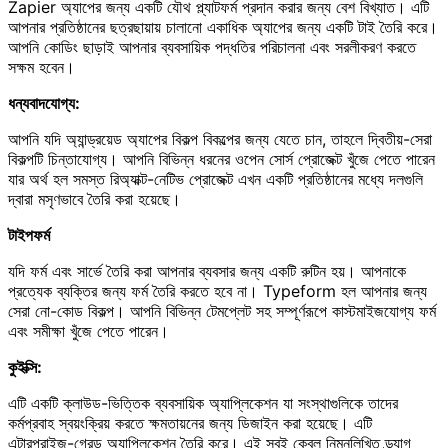
Zapier অ্যাপের জন্য একটি যৌথ প্ল্যাটফর্ম প্রদান করার জন্য বেশ বিখ্যাত। এটি
আপনার প্রতিষ্ঠানের ছত্রছায়ায় চালানো একাধিক অ্যাপের জন্য একটি টাই তৈরি করে।
আপনি কোডিং ছাড়াই আপনার ব্যবসায়িক পদ্ধতির পরিচালনা এবং সরলীকরণ করতে
সক্ষম হবেন।
ধন্যবাদযোগ্য:
আপনি যদি অ্যান্ড্রয়েড অ্যাপের বিকল্প বিকল্পের জন্য যেতে চান, তাহলে দ্বিতীয়-সেরা
বিকল্পটি চিন্তাযোগ্য। আপনি বিভিন্ন ধরনের ওপেন সোর্স প্রোজেক্ট খুঁজে পেতে পারেন
যার অর্থ হল সমস্ত রিঅ্যাক্ট-নেটিভ প্রোজেক্ট এখন একটি প্রতিষ্ঠানের মধ্যে দলগুলি
দ্বারা মসৃণভাবে তৈরি করা হয়েছে।
টাইপফর্ম
যদি ফর্ম এবং সার্ভে তৈরি করা আপনার ব্যবসার জন্য একটি রুটিন হয়। আপনাকে
প্রত্যেক ব্যক্তির জন্য ফর্ম তৈরি করতে হবে না। Typeform হল আপনার জন্য
সেরা নো-কোড বিকল্প। আপনি বিভিন্ন টেমপ্লেট সহ সম্পূর্ণরূপে কাস্টমাইজযোগ্য ফর্ম
এবং সমীক্ষা খুঁজে পেতে পারেন।
কুইক্সি:
এটি একটি ক্লাউড-ভিত্তিক ব্যবসায়িক অ্যাপ্লিকেশন যা সংস্থাগুলিকে তাদের
কর্মপ্রবাহ স্বয়ংক্রিয় করতে ক্ষমতায়নের জন্য ডিজাইন করা হয়েছে। এটি
এন্টারপ্রাইজ-গ্রেড অ্যাপ্লিকেশন তৈরি করে। এই সবই কেবল নিম্নলিখিত ড্র্যাগ