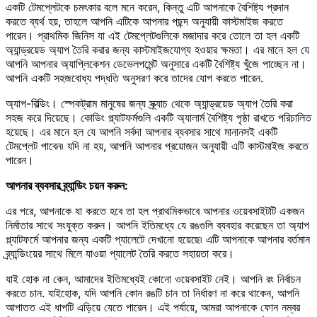
একটি টেমপ্লেটকে চমৎকার বলে মনে করেন, কিন্তু এটি আপনাকে বৈশিষ্ট্য প্রদান
করতে ব্যর্থ হয়, তাহলে আপনি এটিকে আপনার পছন্দ অনুযায়ী কাস্টমাইজ করতে
পারেন। প্রাথমিক জিনিস যা এই টেমপ্লেটগুলিকে মজাদার করে তোলে তা হল একটি
অ্যান্ড্রয়েড অ্যাপ তৈরি করার জন্য কাস্টমাইজযোগ্য হওয়ার ক্ষমতা। এর মানে হল যে
আপনি আপনার অ্যাপ্লিকেশন ডেভেলপমেন্ট অনুসারে একটি বৈশিষ্ট্য খুঁজে পাচ্ছেন না।
আপনি একটি সহজবোধ্য পদ্ধতি অনুসরণ করে তাদের যোগ করতে পারেন.
অ্যাপ-বিল্ডিং। স্পেকট্রাম মানুষের জন্য স্ক্র্যাচ থেকে অ্যান্ড্রয়েড অ্যাপ তৈরি করা
সহজ করে দিয়েছে। কোডিং প্ল্যাটফর্মগুলি একটি অ্যালার্ম বৈশিষ্ট্য পৃষ্ঠা রাখতে পরিচালিত
হয়েছে। এর মানে হল যে আপনি সর্বদা আপনার ব্যবসার সাথে মানানসই একটি
টেমপ্লেট পাবেন৷ যদি না হয়, আপনি আপনার প্রয়োজন অনুযায়ী এটি কাস্টমাইজ করতে
পারেন।
আপনার ব্যবসার ব্র্যান্ডিং চয়ন করুন:
এর পরে, আপনাকে যা করতে হবে তা হল প্রাথমিকভাবে আপনার ওয়েবসাইটটি একজন
নির্মাতার সাথে সংযুক্ত করুন। আপনি ইতিমধ্যে যে রঙগুলি ব্যবহার করেছেন তা অ্যাপ
প্ল্যাটফর্মে আপনার জন্য একটি প্যালেটে দেখানো হয়েছে৷ এটি আপনাকে আপনার বর্তমান
ব্র্যান্ডিংয়ের সাথে মিলে যাওয়া প্যালেট তৈরি করতে সহায়তা করে।
যাই হোক না কেন, আমাদের ইতিমধ্যেই কোনো ওয়েবসাইট নেই। আপনি রং নির্বাচন
করতে চান. যাইহোক, যদি আপনি কোন রঙটি চান তা নির্ধারণ না করে থাকেন, আপনি
আপাতত এই ধাপটি এড়িয়ে যেতে পারেন। এই পর্যায়ে, আমরা আপনাকে ফোন নম্বর