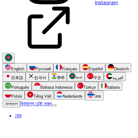
Instagram
English
Русский
Français
Español
Deutsch
日本語
한국어
हिन्दी
বাংলা
中文
العربية
Português
Bahasa Indonesia
Türkçe
Italiano
Polski
Tiếng Việt
Nederlands
ไทย
বিনামূল্যে চেষ্টা করুন
যোগাযোগ
হোম