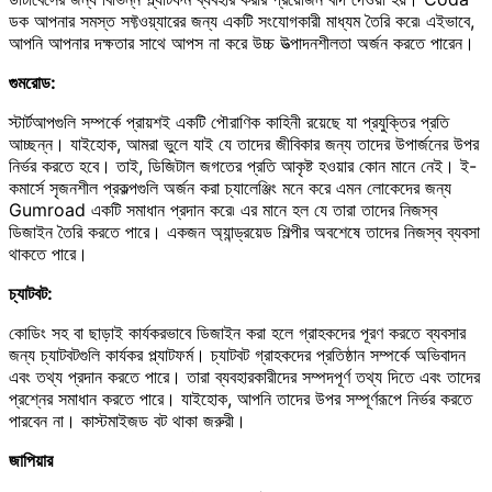
ডক আপনার সমস্ত সফ্টওয়্যারের জন্য একটি সংযোগকারী মাধ্যম তৈরি করে৷ এইভাবে,
আপনি আপনার দক্ষতার সাথে আপস না করে উচ্চ উত্পাদনশীলতা অর্জন করতে পারেন।
গুমরোড:
স্টার্টআপগুলি সম্পর্কে প্রায়শই একটি পৌরাণিক কাহিনী রয়েছে যা প্রযুক্তির প্রতি
আচ্ছন্ন। যাইহোক, আমরা ভুলে যাই যে তাদের জীবিকার জন্য তাদের উপার্জনের উপর
নির্ভর করতে হবে। তাই, ডিজিটাল জগতের প্রতি আকৃষ্ট হওয়ার কোন মানে নেই। ই-
কমার্সে সৃজনশীল প্রকল্পগুলি অর্জন করা চ্যালেঞ্জিং মনে করে এমন লোকেদের জন্য
Gumroad একটি সমাধান প্রদান করে৷ এর মানে হল যে তারা তাদের নিজস্ব
ডিজাইন তৈরি করতে পারে। একজন অ্যান্ড্রয়েড শিল্পীর অবশেষে তাদের নিজস্ব ব্যবসা
থাকতে পারে।
চ্যাটবট:
কোডিং সহ বা ছাড়াই কার্যকরভাবে ডিজাইন করা হলে গ্রাহকদের পূরণ করতে ব্যবসার
জন্য চ্যাটবটগুলি কার্যকর প্ল্যাটফর্ম। চ্যাটবট গ্রাহকদের প্রতিষ্ঠান সম্পর্কে অভিবাদন
এবং তথ্য প্রদান করতে পারে। তারা ব্যবহারকারীদের সম্পদপূর্ণ তথ্য দিতে এবং তাদের
প্রশ্নের সমাধান করতে পারে। যাইহোক, আপনি তাদের উপর সম্পূর্ণরূপে নির্ভর করতে
পারবেন না। কাস্টমাইজড বট থাকা জরুরী।
জাপিয়ার