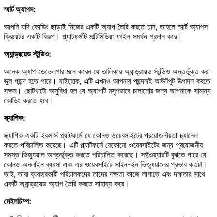
স্মার্ট অ্যাপস:
আপনি যদি কোডিং ছাড়াই নিজের একটি অ্যাপ তৈরি করতে চান, তাহলে স্মার্ট অ্যাপস
ক্রিয়েটর একটি বিকল্প। প্ল্যাটফর্মটি মাল্টিমিডিয়া ফাইল সমর্থন প্রদান করে।
অ্যান্ড্রয়েড স্টুডিও:
অনেক অ্যাপ ডেভেলপার মনে করেন যে তালিকায় অ্যান্ড্রয়েড স্টুডিও অন্তর্ভুক্ত করা
ভুল পছন্দ হতে পারে। যাইহোক, এটি এখনও আপনার পছন্দসই আউটপুট উত্পাদন করতে
সক্ষম। ছোটখাটো অসুবিধা হল যে অ্যাপটি মসৃণভাবে চালানোর জন্য আপনাকে সামান্য
কোডিং করতে হবে।
স্ক্যাপিক:
স্ক্যাপিক একটি ইকমার্স প্ল্যাটফর্মে যে কোনও ওয়েবসাইটের প্রয়োজনীয়তা চ্যানেল
করতে পরিচালিত করেছে। এটি প্ল্যাটফর্মে যেকোনো ওয়েবসাইটের জন্য প্রয়োজনীয়
সমস্ত ভিজ্যুয়াল অন্তর্ভুক্ত করতে পরিচালিত করেছে। সফ্টওয়্যারটি বুঝতে পারে যে
কোনও অনলাইন ব্যবসা এবং এর ওয়েবসাইটে সাইন-ইন ভিজ্যুয়ালের প্রভাব কতটা।
তাই, তারা ব্যবহারকারী পরিচালকদের তাদের দক্ষতা কাজে লাগাতে এবং দক্ষতার সাথে
একটি অ্যান্ড্রয়েড অ্যাপ তৈরি করতে সাহায্য করে।
মেইলচিম্প: