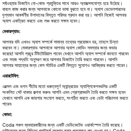
সফ্টওয়্যার ডিজাইন নো-কোড প্রযুক্তির সাথে আরও অ্যাক্সেসযোগ্য হয়ে উঠেছে।
বাবলে কাজ করার জন্য আপনাকে কোনো ভাষা বুঝতে হবে না। অ্যাপ ডেভেলপারদের
দৃশ্যমান আকর্ষণীয় উপাদানের বিস্তৃত পরিসর প্রদান করা হয়। আপনি নিজেই আপনার
অ্যাপ একত্রিত করতে এবং লঞ্চ করতে সক্ষম হবেন।
মেকারপ্যাড:
আপনার যদি এখনও অ্যাপ সম্পর্কে সামান্য তথ্যের প্রয়োজন হয়, তাহলে চিন্তা
করবেন না। মেকারপ্যাড আপনাকে আপনার অ্যাপ কোডিং সমস্যার জন্য কভার
করেছে! আপনি প্রচুর টিউটোরিয়াল পাবেন যেখানে আপনি অ্যাপ সম্পর্কে জানতে পারবেন
এবং সহজ পদ্ধতি অনুসরণ করে আপনার ডিজাইন তৈরি করতে পারবেন। আপনি
আপনার সাহায্যের জন্য কেস স্টাডির একটি বিস্তৃত সুযোগও আবিষ্কার করতে পারেন।
এয়ারটেবিল:
এক্সেল এবং গুগল শীটের মতো গুরুত্বপূর্ণ অ্যান্ড্রয়েড অ্যাপ্লিকেশনগুলির একটি
সংকলিত সেট থাকার কল্পনা করুন৷ আপনি এমন প্রোগ্রামগুলি তৈরি করতে সক্ষম হবেন
যেখানে আপনি এক জায়গায় সংযোগ করতে, সংগঠিত করতে এবং ডেটা পরিচালনা করতে
পারেন৷
কোডা:
Coda সকল ব্যবহারকারীদের জন্য একটি ডেডিকেটেড ওয়ার্কস্পেস তৈরি করেছে।
ডাটাবেসের জন্য বিভিন্ন প্ল্যাটফর্ম ব্যবহার করার প্রয়োজন বাদ দেওয়া হয়। Coda