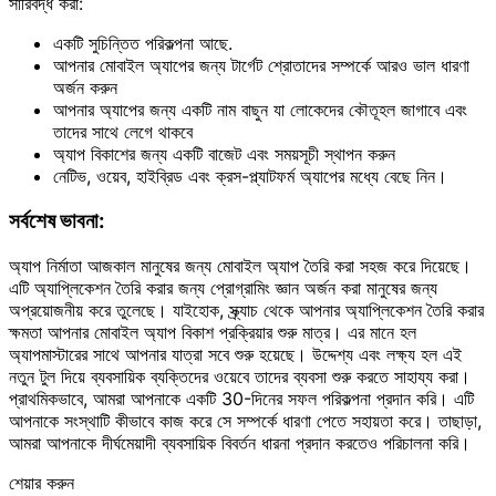
সারিবদ্ধ করা:
একটি সুচিন্তিত পরিকল্পনা আছে.
আপনার মোবাইল অ্যাপের জন্য টার্গেট শ্রোতাদের সম্পর্কে আরও ভাল ধারণা
অর্জন করুন
আপনার অ্যাপের জন্য একটি নাম বাছুন যা লোকেদের কৌতূহল জাগাবে এবং
তাদের সাথে লেগে থাকবে
অ্যাপ বিকাশের জন্য একটি বাজেট এবং সময়সূচী স্থাপন করুন
নেটিভ, ওয়েব, হাইব্রিড এবং ক্রস-প্ল্যাটফর্ম অ্যাপের মধ্যে বেছে নিন।
সর্বশেষ ভাবনা:
অ্যাপ নির্মাতা আজকাল মানুষের জন্য মোবাইল অ্যাপ তৈরি করা সহজ করে দিয়েছে।
এটি অ্যাপ্লিকেশন তৈরি করার জন্য প্রোগ্রামিং জ্ঞান অর্জন করা মানুষের জন্য
অপ্রয়োজনীয় করে তুলেছে। যাইহোক, স্ক্র্যাচ থেকে আপনার অ্যাপ্লিকেশন তৈরি করার
ক্ষমতা আপনার মোবাইল অ্যাপ বিকাশ প্রক্রিয়ার শুরু মাত্র। এর মানে হল
অ্যাপমাস্টারের সাথে আপনার যাত্রা সবে শুরু হয়েছে। উদ্দেশ্য এবং লক্ষ্য হল এই
নতুন টুল দিয়ে ব্যবসায়িক ব্যক্তিদের ওয়েবে তাদের ব্যবসা শুরু করতে সাহায্য করা।
প্রাথমিকভাবে, আমরা আপনাকে একটি 30-দিনের সফল পরিকল্পনা প্রদান করি। এটি
আপনাকে সংস্থাটি কীভাবে কাজ করে সে সম্পর্কে ধারণা পেতে সহায়তা করে। তাছাড়া,
আমরা আপনাকে দীর্ঘমেয়াদী ব্যবসায়িক বিবর্তন ধারনা প্রদান করতেও পরিচালনা করি।
শেয়ার করুন