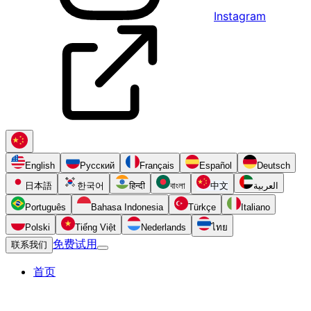
Instagram
English
Русский
Français
Español
Deutsch
日本語
한국어
हिन्दी
বাংলা
中文
العربية
Português
Bahasa Indonesia
Türkçe
Italiano
Polski
Tiếng Việt
Nederlands
ไทย
免费试用
联系我们
首页