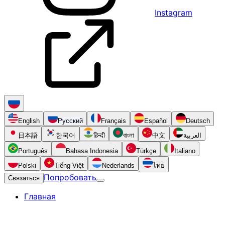
Instagram
English
Русский
Français
Español
Deutsch
日本語
한국어
हिन्दी
বাংলা
中文
العربية
Português
Bahasa Indonesia
Türkçe
Italiano
Polski
Tiếng Việt
Nederlands
ไทย
Попробовать
Связаться
Главная