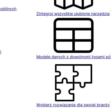
mobilnych
Zintegruj wszystkie ulubione narzędzia
i
Modele danych z dowolnymi typami pó
Wybierz rozwiązanie dla swojej branży