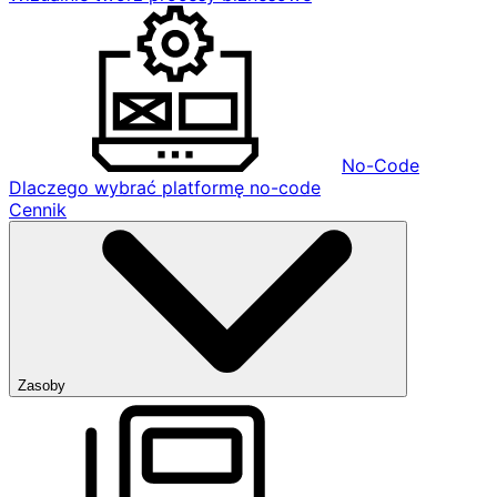
No-Code
Dlaczego wybrać platformę no-code
Cennik
Zasoby