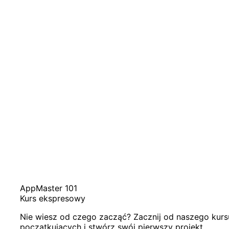
AppMaster 101
Kurs ekspresowy
Nie wiesz od czego zacząć? Zacznij od naszego kur
początkujących i stwórz swój pierwszy projekt.