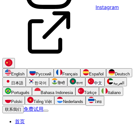
Instagram
English
Русский
Français
Español
Deutsch
日本語
한국어
हिन्दी
বাংলা
中文
العربية
Português
Bahasa Indonesia
Türkçe
Italiano
Polski
Tiếng Việt
Nederlands
ไทย
免费试用
联系我们
首页