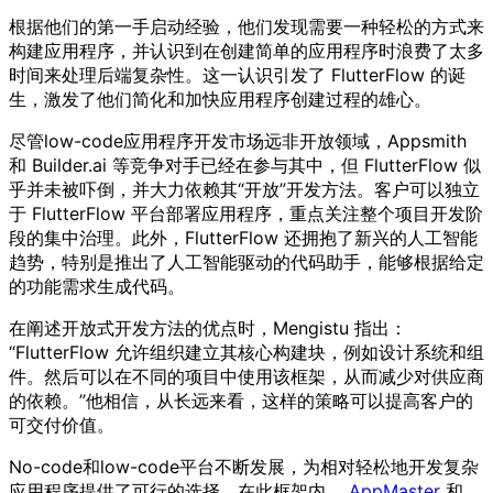
根据他们的第一手启动经验，他们发现需要一种轻松的方式来
构建应用程序，并认识到在创建简单的应用程序时浪费了太多
时间来处理后端复杂性。这一认识引发了 FlutterFlow 的诞
生，激发了他们简化和加快应用程序创建过程的雄心。
尽管low-code应用程序开发市场远非开放领域，Appsmith
和 Builder.ai 等竞争对手已经在参与其中，但 FlutterFlow 似
乎并未被吓倒，并大力依赖其“开放”开发方法。客户可以独立
于 FlutterFlow 平台部署应用程序，重点关注整个项目开发阶
段的集中治理。此外，FlutterFlow 还拥抱了新兴的人工智能
趋势，特别是推出了人工智能驱动的代码助手，能够根据给定
的功能需求生成代码。
在阐述开放式开发方法的优点时，Mengistu 指出：
“FlutterFlow 允许组织建立其核心构建块，例如设计系统和组
件。然后可以在不同的项目中使用该框架，从而减少对供应商
的依赖。”他相信，从长远来看，这样的策略可以提高客户的
可交付价值。
No-code和low-code平台不断发展，为相对轻松地开发复杂
应用程序提供了可行的选择。在此框架内，
AppMaster
和