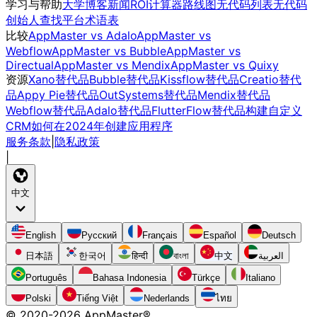
学习与帮助
大学
博客
新闻
ROI计算器
路线图
无代码列表
无代码
创始人
查找平台
术语表
比较
AppMaster vs Adalo
AppMaster vs
Webflow
AppMaster vs Bubble
AppMaster vs
Directual
AppMaster vs Mendix
AppMaster vs Quixy
资源
Xano替代品
Bubble替代品
Kissflow替代品
Creatio替代
品
Appy Pie替代品
OutSystems替代品
Mendix替代品
Webflow替代品
Adalo替代品
FlutterFlow替代品
构建自定义
CRM
如何在2024年创建应用程序
服务条款
|
隐私政策
|
中文
English
Русский
Français
Español
Deutsch
日本語
한국어
हिन्दी
বাংলা
中文
العربية
Português
Bahasa Indonesia
Türkçe
Italiano
Polski
Tiếng Việt
Nederlands
ไทย
© 2020-
2026
AppMaster®