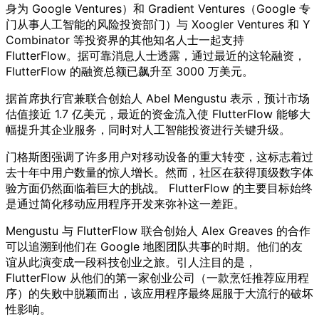
身为 Google Ventures）和 Gradient Ventures（Google 专
门从事人工智能的风险投资部门）与 Xoogler Ventures 和 Y
Combinator 等投资界的其他知名人士一起支持
FlutterFlow。据可靠消息人士透露，通过最近的这轮融资，
FlutterFlow 的融资总额已飙升至 3000 万美元。
据首席执行官兼联合创始人 Abel Mengustu 表示，预计市场
估值接近 1.7 亿美元，最近的资金流入使 FlutterFlow 能够大
幅提升其企业服务，同时对人工智能投资进行关键升级。
门格斯图强调了许多用户对移动设备的重大转变，这标志着过
去十年中用户数量的惊人增长。然而，社区在获得顶级数字体
验方面仍然面临着巨大的挑战。 FlutterFlow 的主要目标始终
是通过简化移动应用程序开发来弥补这一差距。
Mengustu 与 FlutterFlow 联合创始人 Alex Greaves 的合作
可以追溯到他们在 Google 地图团队共事的时期。他们的友
谊从此演变成一段科技创业之旅。引人注目的是，
FlutterFlow 从他们的第一家创业公司（一款烹饪推荐应用程
序）的失败中脱颖而出，该应用程序最终屈服于大流行的破坏
性影响。