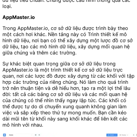
loại.
AppMaster.io
Trong AppMaster.io, cơ sở dữ liệu được trình bày theo
một cách hơi khác. Nền tảng này có Trình thiết kế mô
hình dữ liệu, nơi bạn có thể xây dựng một lược đồ cơ sở
dữ liệu, tạo các mô hình dữ liệu, xây dựng mối quan hệ
giữa chúng và thêm các trường.
Sự khác biệt quan trọng giữa cơ sở dữ liệu trong
AppMaster.io là một trình thiết kế cơ sở dữ liệu trực
quan, nơi các lược đồ được xây dựng từ các khối với tập
hợp các trường của riêng chúng. Nó làm cho quá trình
trở nên thuận tiện và dễ hiểu hơn, tạo ra một lợi thế lâu
đời: tất cả các bảng cơ sở dữ liệu và các mối quan hệ
của chúng có thể nhìn thấy ngay lập tức. Các khối có
thể được tự do di chuyển xung quanh không gian làm
việc và sắp xếp theo thứ tự mong muốn. Bạn cần kéo
dài mũi tên từ khối này sang khối khác để liên kết các
mô hình với nhau.