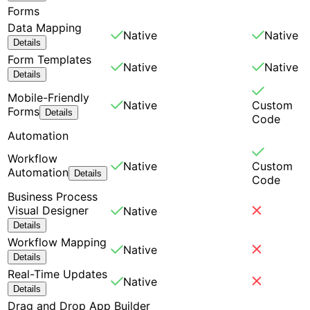
Forms
Data Mapping
Native
Native
Details
Form Templates
Native
Native
Details
Mobile-Friendly
Native
Custom
Forms
Details
Code
Automation
Workflow
Native
Custom
Automation
Details
Code
Business Process
Visual Designer
Native
Details
Workflow Mapping
Native
Details
Real-Time Updates
Native
Details
Drag and Drop App Builder