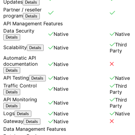
Updates
Details
Partner / reseller
program
Details
API Management Features
Data Security
Native
Native
Details
Third
Scalability
Native
Details
Party
Automatic API
documentation
Native
Details
API Testing
Native
Native
Details
Traffic Control
Third
Native
Party
Details
API Monitoring
Third
Native
Party
Details
Logs
Native
Native
Details
Gateway
Native
Details
Data Management Features