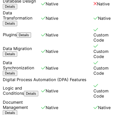
Database Design
Native
Native
Details
Data
Transformation
Native
Native
Details
Plugins
Native
Custom
Details
Code
Data Migration
Native
Custom
Details
Code
Data
Synchronization
Native
Custom
Code
Details
Digital Process Automation (DPA) Features
Logic and
Native
Custom
Conditions
Details
Code
Document
Management
Native
Native
Details