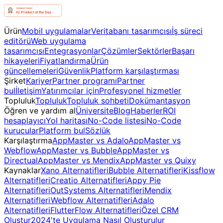
Ürün
Mobil uygulamalar
Veritabanı tasarımcısı
İş süreci
editörü
Web uygulama
tasarımcısı
Entegrasyonlar
Çözümler
Sektörler
Başarı
hikayeleri
Fiyatlandırma
Ürün
güncellemeleri
Güvenlik
Platform karşılaştırması
Şirket
Kariyer
Partner programı
Partner
bul
İletişim
Yatırımcılar için
Profesyonel hizmetler
Topluluk
Topluluk
Topluluk sohbeti
Dokümantasyon
Öğren ve yardım al
Üniversite
Blog
Haberler
ROI
hesaplayıcı
Yol haritası
No-Code listesi
No-Code
kurucular
Platform bul
Sözlük
Karşılaştırma
AppMaster vs Adalo
AppMaster vs
Webflow
AppMaster vs Bubble
AppMaster vs
Directual
AppMaster vs Mendix
AppMaster vs Quixy
Kaynaklar
Xano Alternatifleri
Bubble Alternatifleri
Kissflow
Alternatifleri
Creatio Alternatifleri
Appy Pie
Alternatifleri
OutSystems Alternatifleri
Mendix
Alternatifleri
Webflow Alternatifleri
Adalo
Alternatifleri
FlutterFlow Alternatifleri
Özel CRM
Oluştur
2024'te Uygulama Nasıl Oluşturulur