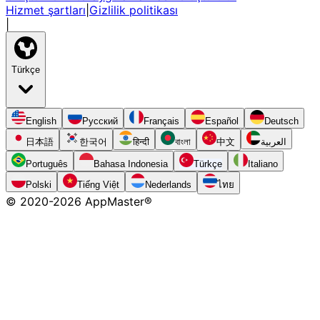
Hizmet şartları
|
Gizlilik politikası
|
Türkçe
English
Русский
Français
Español
Deutsch
日本語
한국어
हिन्दी
বাংলা
中文
العربية
Português
Bahasa Indonesia
Türkçe
Italiano
Polski
Tiếng Việt
Nederlands
ไทย
© 2020-
2026
AppMaster®