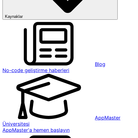
Kaynaklar
Blog
No-code geliştirme haberleri
AppMaster
Üniversitesi
AppMaster'a hemen başlayın