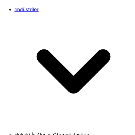
endüstriler
Hukuki İş Akışını Otomatikleştirin