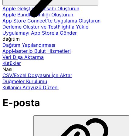
Apple Geliştirici Hesabı Oluşturun
Apple Bundle Kimliği Oluşturun
App Store Connect'te Uygulama Oluşturun
Derleme Oluştur ve TestFlight'a Yükle
Uygulamayı App Store'a Gönder
dağıtım
Dağıtım Yapılandırması
AppMaster.io Bulut Hizmetleri
Veri Dışa Aktarma
Kütükler
Nasıl
CSV/Excel Dosyasını İçe Aktar
Düğmeler Kurulumu
Kullanıcı Arayüzü Düzeni
E-posta