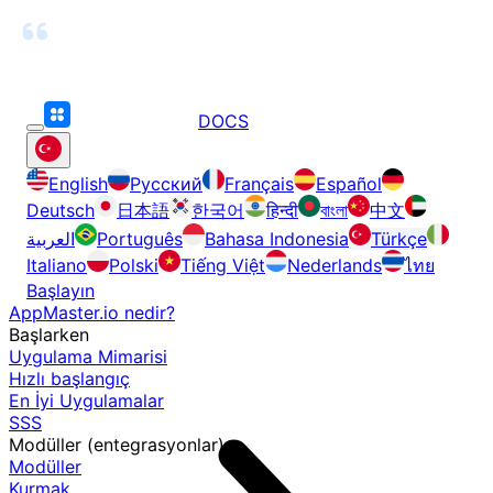
DOCS
English
Русский
Français
Español
Deutsch
日本語
한국어
हिन्दी
বাংলা
中文
العربية
Português
Bahasa Indonesia
Türkçe
Italiano
Polski
Tiếng Việt
Nederlands
ไทย
Başlayın
AppMaster.io nedir?
Başlarken
Uygulama Mimarisi
Hızlı başlangıç
En İyi Uygulamalar
SSS
Modüller (entegrasyonlar)
Modüller
Kurmak