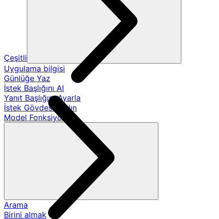
Çeşitli
Uygulama bilgisi
Günlüğe Yaz
İstek Başlığını Al
Yanıt Başlığını Ayarla
İstek Gövdesini Alın
Model Fonksiyonları
Arama
Birini almak