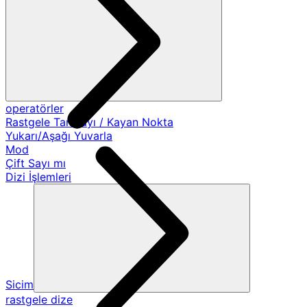
operatörler
Rastgele Tamsayı / Kayan Nokta
Yukarı/Aşağı Yuvarla
Mod
Çift Sayı mı
Dizi İşlemleri
Sicim
rastgele dize