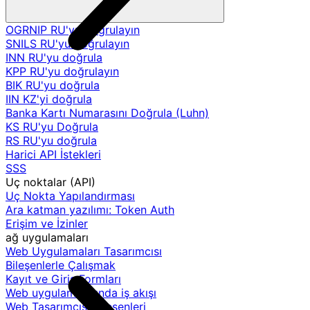
OGRNIP RU'yu doğrulayın
SNILS RU'yu doğrulayın
INN RU'yu doğrula
KPP RU'yu doğrulayın
BIK RU'yu doğrula
IIN KZ'yi doğrula
Banka Kartı Numarasını Doğrula (Luhn)
KS RU'yu Doğrula
RS RU'yu doğrula
Harici API İstekleri
SSS
Uç noktalar (API)
Uç Nokta Yapılandırması
Ara katman yazılımı: Token Auth
Erişim ve İzinler
ağ uygulamaları
Web Uygulamaları Tasarımcısı
Bileşenlerle Çalışmak
Kayıt ve Giriş Formları
Web uygulamalarında iş akışı
Web Tasarımcısı Bileşenleri