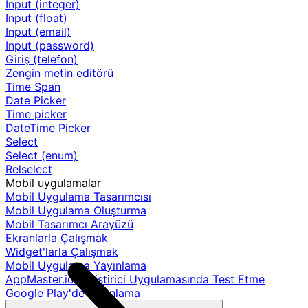
Input (integer)
Input (float)
Input (email)
Input (password)
Giriş (telefon)
Zengin metin editörü
Time Span
Date Picker
Time picker
DateTime Picker
Select
Select (enum)
Relselect
Mobil uygulamalar
Mobil Uygulama Tasarımcısı
Mobil Uygulama Oluşturma
Mobil Tasarımcı Arayüzü
Ekranlarla Çalışmak
Widget'larla Çalışmak
Mobil Uygulama Yayınlama
AppMaster.io Geliştirici Uygulamasında Test Etme
Google Play'de yayınlama