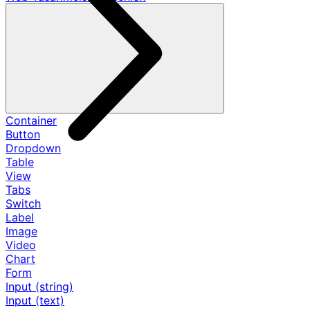
Container
Button
Dropdown
Table
View
Tabs
Switch
Label
Image
Video
Chart
Form
Input (string)
Input (text)