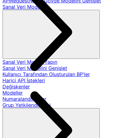
APIRequestName Gövde Modelini Genişlet
Sanal Veri Modelleri
Sanal Veri Modeli Yapın
Sanal Veri Modelini Genişlet
Kullanıcı Tarafından Oluşturulan BP'ler
Harici API İstekleri
Değişkenler
Modeller
Numaralandırmalar
Grup Yetkilendirmesi