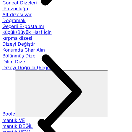
Concat Dizeleri
IP uzunluğu
Alt dizesi var
Doğramak
Geçerli E-posta mı
Küçük/Büyük Harf İçin
kırpma dizesi
Dizeyi Değiştir
Konumda Char Alın
Bölünmüş Dize
Dilim Dize
Dizeyi Doğrula (Regex)
Boole
mantık VE
mantık DEĞİL