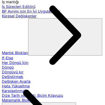
İş mantığı
İş Süreçleri Editörü
BP Ayrımı için En İyi Uygulamalar
Küresel Değişkenler
Mantık Blokları
If-Else
Her Döngü İçin
Döngü
Döngüyü kır
Değiştirmek
Değişken Ayarla
Hata Yükseltme
Karşılaştırmak
Dize Tarih ve Saati: Biçim Kılavuzu
Matematik Blokları