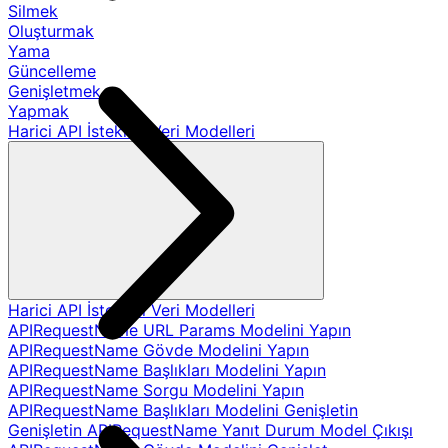
Silmek
Oluşturmak
Yama
Güncelleme
Genişletmek
Yapmak
Harici API İstekleri Veri Modelleri
Harici API İstekleri Veri Modelleri
APIRequestName URL Params Modelini Yapın
APIRequestName Gövde Modelini Yapın
APIRequestName Başlıkları Modelini Yapın
APIRequestName Sorgu Modelini Yapın
APIRequestName Başlıkları Modelini Genişletin
Genişletin APIRequestName Yanıt Durum Model Çıkışı