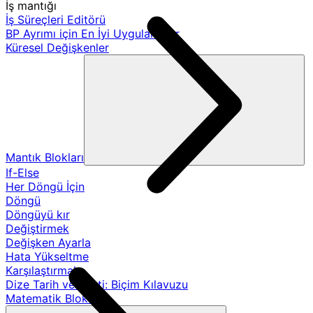
İş mantığı
İş Süreçleri Editörü
BP Ayrımı için En İyi Uygulamalar
Küresel Değişkenler
Mantık Blokları
If-Else
Her Döngü İçin
Döngü
Döngüyü kır
Değiştirmek
Değişken Ayarla
Hata Yükseltme
Karşılaştırmak
Dize Tarih ve Saati: Biçim Kılavuzu
Matematik Blokları