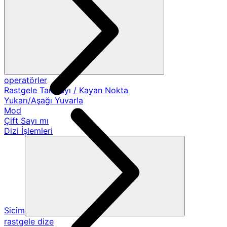
operatörler
Rastgele Tamsayı / Kayan Nokta
Yukarı/Aşağı Yuvarla
Mod
Çift Sayı mı
Dizi İşlemleri
Sicim
rastgele dize