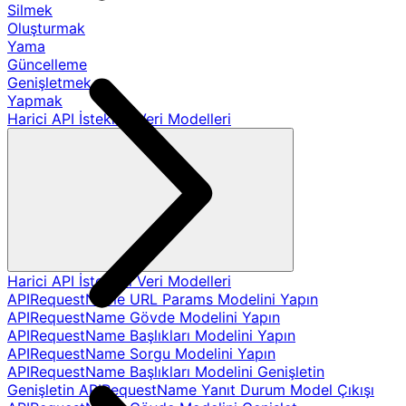
Silmek
Oluşturmak
Yama
Güncelleme
Genişletmek
Yapmak
Harici API İstekleri Veri Modelleri
Harici API İstekleri Veri Modelleri
APIRequestName URL Params Modelini Yapın
APIRequestName Gövde Modelini Yapın
APIRequestName Başlıkları Modelini Yapın
APIRequestName Sorgu Modelini Yapın
APIRequestName Başlıkları Modelini Genişletin
Genişletin APIRequestName Yanıt Durum Model Çıkışı