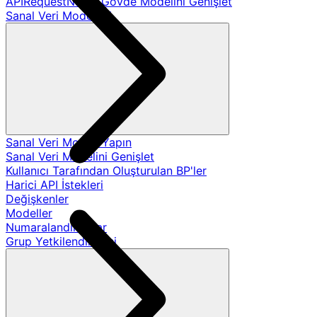
APIRequestName Gövde Modelini Genişlet
Sanal Veri Modelleri
Sanal Veri Modeli Yapın
Sanal Veri Modelini Genişlet
Kullanıcı Tarafından Oluşturulan BP'ler
Harici API İstekleri
Değişkenler
Modeller
Numaralandırmalar
Grup Yetkilendirmesi