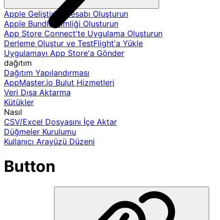
Apple Geliştirici Hesabı Oluşturun
Apple Bundle Kimliği Oluşturun
App Store Connect'te Uygulama Oluşturun
Derleme Oluştur ve TestFlight'a Yükle
Uygulamayı App Store'a Gönder
dağıtım
Dağıtım Yapılandırması
AppMaster.io Bulut Hizmetleri
Veri Dışa Aktarma
Kütükler
Nasıl
CSV/Excel Dosyasını İçe Aktar
Düğmeler Kurulumu
Kullanıcı Arayüzü Düzeni
Button