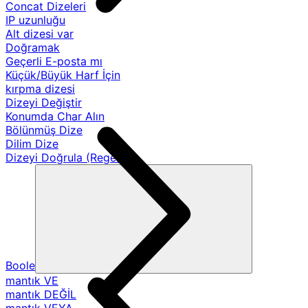
Concat Dizeleri
IP uzunluğu
Alt dizesi var
Doğramak
Geçerli E-posta mı
Küçük/Büyük Harf İçin
kırpma dizesi
Dizeyi Değiştir
Konumda Char Alın
Bölünmüş Dize
Dilim Dize
Dizeyi Doğrula (Regex)
Boole
mantık VE
mantık DEĞİL