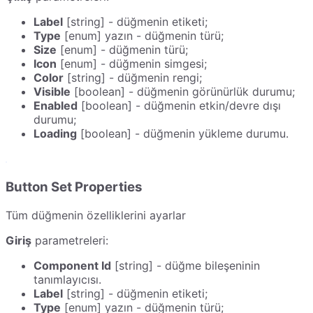
Label
[string] - düğmenin etiketi;
Type
[enum] yazın - düğmenin türü;
Size
[enum] - düğmenin türü;
Icon
[enum] - düğmenin simgesi;
Color
[string] - düğmenin rengi;
Visible
[boolean] - düğmenin görünürlük durumu;
Enabled
[boolean] - düğmenin etkin/devre dışı
durumu;
Loading
[boolean] - düğmenin yükleme durumu.
Button Set Properties
Tüm düğmenin özelliklerini ayarlar
Giriş
parametreleri:
Component Id
[string] - düğme bileşeninin
tanımlayıcısı.
Label
[string] - düğmenin etiketi;
Type
[enum] yazın - düğmenin türü;