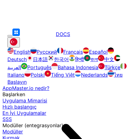
DOCS
English
Русский
Français
Español
Deutsch
日本語
한국어
हिन्दी
বাংলা
中文
العربية
Português
Bahasa Indonesia
Türkçe
Italiano
Polski
Tiếng Việt
Nederlands
ไทย
Başlayın
AppMaster.io nedir?
Başlarken
Uygulama Mimarisi
Hızlı başlangıç
En İyi Uygulamalar
SSS
Modüller (entegrasyonlar)
Modüller
Kurmak