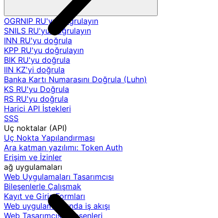
OGRNIP RU'yu doğrulayın
SNILS RU'yu doğrulayın
INN RU'yu doğrula
KPP RU'yu doğrulayın
BIK RU'yu doğrula
IIN KZ'yi doğrula
Banka Kartı Numarasını Doğrula (Luhn)
KS RU'yu Doğrula
RS RU'yu doğrula
Harici API İstekleri
SSS
Uç noktalar (API)
Uç Nokta Yapılandırması
Ara katman yazılımı: Token Auth
Erişim ve İzinler
ağ uygulamaları
Web Uygulamaları Tasarımcısı
Bileşenlerle Çalışmak
Kayıt ve Giriş Formları
Web uygulamalarında iş akışı
Web Tasarımcısı Bileşenleri