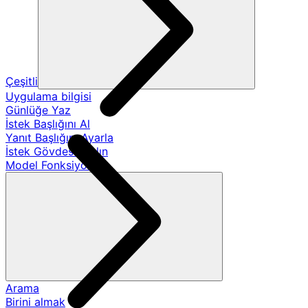
Çeşitli
Uygulama bilgisi
Günlüğe Yaz
İstek Başlığını Al
Yanıt Başlığını Ayarla
İstek Gövdesini Alın
Model Fonksiyonları
Arama
Birini almak