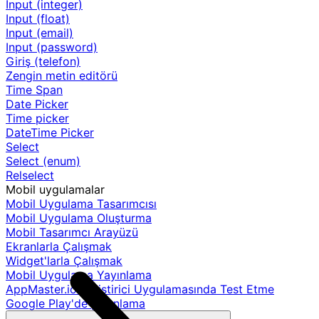
Input (integer)
Input (float)
Input (email)
Input (password)
Giriş (telefon)
Zengin metin editörü
Time Span
Date Picker
Time picker
DateTime Picker
Select
Select (enum)
Relselect
Mobil uygulamalar
Mobil Uygulama Tasarımcısı
Mobil Uygulama Oluşturma
Mobil Tasarımcı Arayüzü
Ekranlarla Çalışmak
Widget'larla Çalışmak
Mobil Uygulama Yayınlama
AppMaster.io Geliştirici Uygulamasında Test Etme
Google Play'de yayınlama