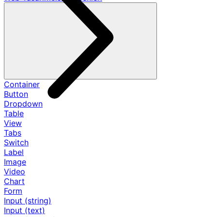
Container
Button
Dropdown
Table
View
Tabs
Switch
Label
Image
Video
Chart
Form
Input (string)
Input (text)