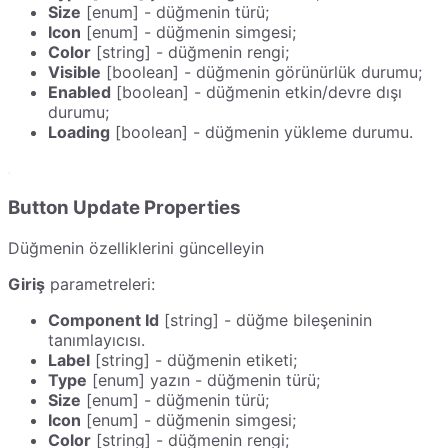
Size
[enum] - düğmenin türü;
Icon
[enum] - düğmenin simgesi;
Color
[string] - düğmenin rengi;
Visible
[boolean] - düğmenin görünürlük durumu;
Enabled
[boolean] - düğmenin etkin/devre dışı
durumu;
Loading
[boolean] - düğmenin yükleme durumu.
Button Update Properties
Düğmenin özelliklerini güncelleyin
Giriş
parametreleri:
Component Id
[string] - düğme bileşeninin
tanımlayıcısı.
Label
[string] - düğmenin etiketi;
Type
[enum] yazın - düğmenin türü;
Size
[enum] - düğmenin türü;
Icon
[enum] - düğmenin simgesi;
Color
[string] - düğmenin rengi;