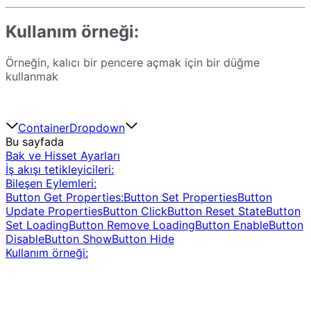
Kullanım örneği:
Örneğin, kalıcı bir pencere açmak için bir düğme
kullanmak
Container
Dropdown
Bu sayfada
Bak ve Hisset Ayarları
İş akışı tetikleyicileri:
Bileşen Eylemleri:
Button Get Properties:
Button Set Properties
Button
Update Properties
Button Click
Button Reset State
Button
Set Loading
Button Remove Loading
Button Enable
Button
Disable
Button Show
Button Hide
Kullanım örneği: