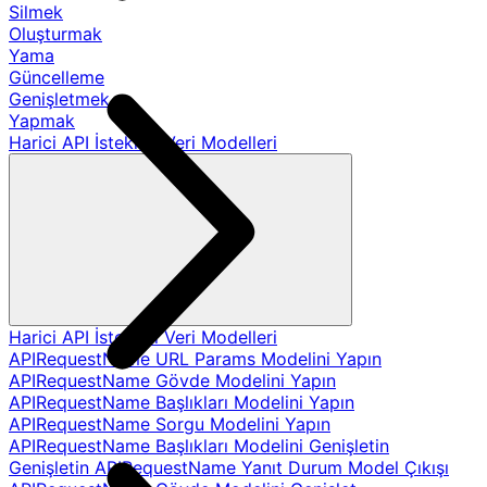
Silmek
Oluşturmak
Yama
Güncelleme
Genişletmek
Yapmak
Harici API İstekleri Veri Modelleri
Harici API İstekleri Veri Modelleri
APIRequestName URL Params Modelini Yapın
APIRequestName Gövde Modelini Yapın
APIRequestName Başlıkları Modelini Yapın
APIRequestName Sorgu Modelini Yapın
APIRequestName Başlıkları Modelini Genişletin
Genişletin APIRequestName Yanıt Durum Model Çıkışı