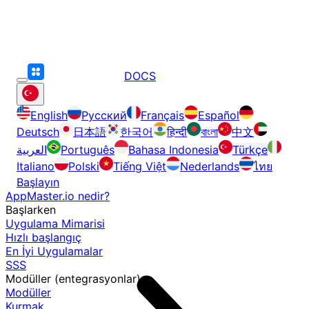
DOCS
English
Русский
Français
Español
Deutsch
日本語
한국어
हिन्दी
বাংলা
中文
العربية
Português
Bahasa Indonesia
Türkçe
Italiano
Polski
Tiếng Việt
Nederlands
ไทย
Başlayın
AppMaster.io nedir?
Başlarken
Uygulama Mimarisi
Hızlı başlangıç
En İyi Uygulamalar
SSS
Modüller (entegrasyonlar)
Modüller
Kurmak