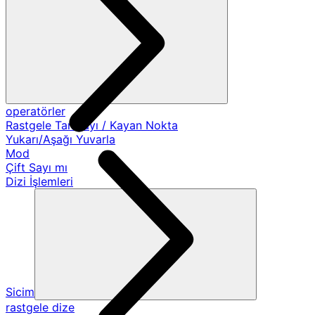
operatörler
Rastgele Tamsayı / Kayan Nokta
Yukarı/Aşağı Yuvarla
Mod
Çift Sayı mı
Dizi İşlemleri
Sicim
rastgele dize