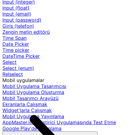
Input (integer)
Input (float)
Input (email)
Input (password)
Giriş (telefon)
Zengin metin editörü
Time Span
Date Picker
Time picker
DateTime Picker
Select
Select (enum)
Relselect
Mobil uygulamalar
Mobil Uygulama Tasarımcısı
Mobil Uygulama Oluşturma
Mobil Tasarımcı Arayüzü
Ekranlarla Çalışmak
Widget'larla Çalışmak
Mobil Uygulama Yayınlama
AppMaster.io Geliştirici Uygulamasında Test Etme
Google Play'de yayınlama