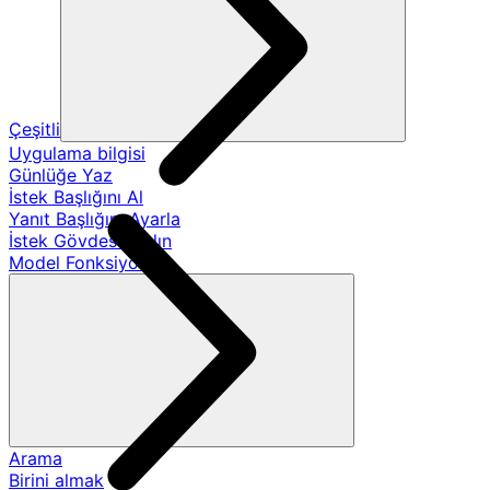
Çeşitli
Uygulama bilgisi
Günlüğe Yaz
İstek Başlığını Al
Yanıt Başlığını Ayarla
İstek Gövdesini Alın
Model Fonksiyonları
Arama
Birini almak