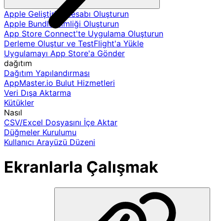
Apple Geliştirici Hesabı Oluşturun
Apple Bundle Kimliği Oluşturun
App Store Connect'te Uygulama Oluşturun
Derleme Oluştur ve TestFlight'a Yükle
Uygulamayı App Store'a Gönder
dağıtım
Dağıtım Yapılandırması
AppMaster.io Bulut Hizmetleri
Veri Dışa Aktarma
Kütükler
Nasıl
CSV/Excel Dosyasını İçe Aktar
Düğmeler Kurulumu
Kullanıcı Arayüzü Düzeni
Ekranlarla Çalışmak