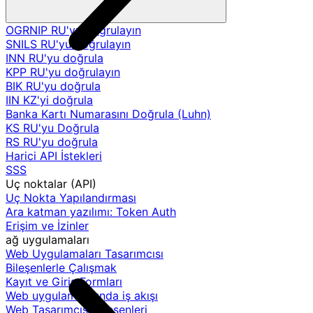
OGRNIP RU'yu doğrulayın
SNILS RU'yu doğrulayın
INN RU'yu doğrula
KPP RU'yu doğrulayın
BIK RU'yu doğrula
IIN KZ'yi doğrula
Banka Kartı Numarasını Doğrula (Luhn)
KS RU'yu Doğrula
RS RU'yu doğrula
Harici API İstekleri
SSS
Uç noktalar (API)
Uç Nokta Yapılandırması
Ara katman yazılımı: Token Auth
Erişim ve İzinler
ağ uygulamaları
Web Uygulamaları Tasarımcısı
Bileşenlerle Çalışmak
Kayıt ve Giriş Formları
Web uygulamalarında iş akışı
Web Tasarımcısı Bileşenleri