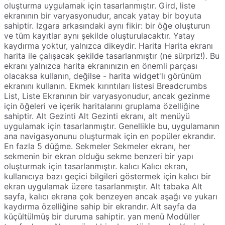
oluşturma uygulamak için tasarlanmıştır. Gird, liste
ekranının bir varyasyonudur, ancak yatay bir boyuta
sahiptir. Izgara arkasındaki aynı fikir: bir öğe oluşturun
ve tüm kayıtlar aynı şekilde oluşturulacaktır. Yatay
kaydırma yoktur, yalnızca dikeydir. Harita Harita ekranı
harita ile çalışacak şekilde tasarlanmıştır (ne sürpriz!). Bu
ekranı yalnızca harita ekranınızın en önemli parçası
olacaksa kullanın, değilse - harita widget'lı görünüm
ekranını kullanın. Ekmek kırıntıları listesi Breadcrumbs
List, Liste Ekranının bir varyasyonudur, ancak gezinme
için öğeleri ve içerik haritalarını gruplama özelliğine
sahiptir. Alt Gezinti Alt Gezinti ekranı, alt menüyü
uygulamak için tasarlanmıştır. Genellikle bu, uygulamanın
ana navigasyonunu oluşturmak için en popüler ekrandır.
En fazla 5 düğme. Sekmeler Sekmeler ekranı, her
sekmenin bir ekran olduğu sekme benzeri bir yapı
oluşturmak için tasarlanmıştır. kalıcı Kalıcı ekran,
kullanıcıya bazı geçici bilgileri göstermek için kalıcı bir
ekran uygulamak üzere tasarlanmıştır. Alt tabaka Alt
sayfa, kalıcı ekrana çok benzeyen ancak aşağı ve yukarı
kaydırma özelliğine sahip bir ekrandır. Alt sayfa da
küçültülmüş bir duruma sahiptir. yan menü Modüller