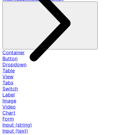
Container
Button
Dropdown
Table
View
Tabs
Switch
Label
Image
Video
Chart
Form
Input (string)
Input (text)