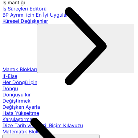
İş mantığı
İş Süreçleri Editörü
BP Ayrımı için En İyi Uygulamalar
Küresel Değişkenler
Mantık Blokları
If-Else
Her Döngü İçin
Döngü
Döngüyü kır
Değiştirmek
Değişken Ayarla
Hata Yükseltme
Karşılaştırmak
Dize Tarih ve Saati: Biçim Kılavuzu
Matematik Blokları