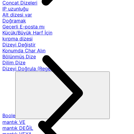
Concat Dizeleri
IP uzunluğu
Alt dizesi var
Doğramak
Geçerli E-posta mı
Küçük/Büyük Harf İçin
kırpma dizesi
Dizeyi Değiştir
Konumda Char Alın
Bölünmüş Dize
Dilim Dize
Dizeyi Doğrula (Regex)
Boole
mantık VE
mantık DEĞİL