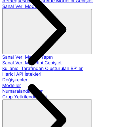
APIRequestName Gövde Modelini Genişlet
Sanal Veri Modelleri
Sanal Veri Modeli Yapın
Sanal Veri Modelini Genişlet
Kullanıcı Tarafından Oluşturulan BP'ler
Harici API İstekleri
Değişkenler
Modeller
Numaralandırmalar
Grup Yetkilendirmesi