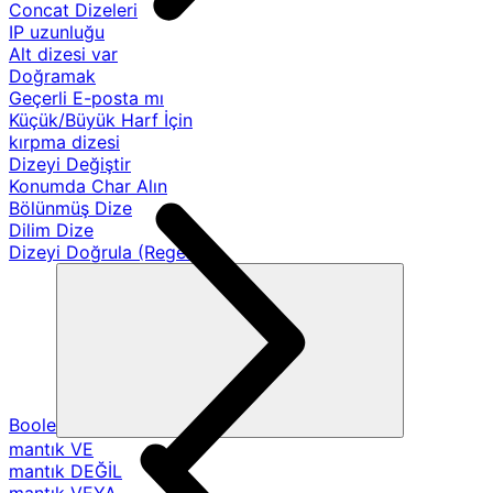
Concat Dizeleri
IP uzunluğu
Alt dizesi var
Doğramak
Geçerli E-posta mı
Küçük/Büyük Harf İçin
kırpma dizesi
Dizeyi Değiştir
Konumda Char Alın
Bölünmüş Dize
Dilim Dize
Dizeyi Doğrula (Regex)
Boole
mantık VE
mantık DEĞİL