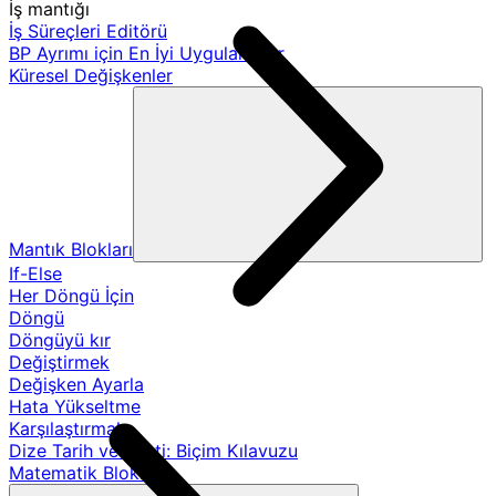
İş mantığı
İş Süreçleri Editörü
BP Ayrımı için En İyi Uygulamalar
Küresel Değişkenler
Mantık Blokları
If-Else
Her Döngü İçin
Döngü
Döngüyü kır
Değiştirmek
Değişken Ayarla
Hata Yükseltme
Karşılaştırmak
Dize Tarih ve Saati: Biçim Kılavuzu
Matematik Blokları