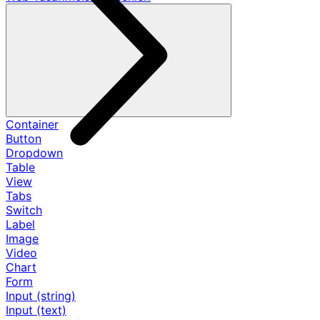
Container
Button
Dropdown
Table
View
Tabs
Switch
Label
Image
Video
Chart
Form
Input (string)
Input (text)