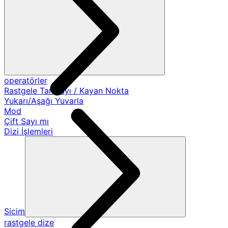
operatörler
Rastgele Tamsayı / Kayan Nokta
Yukarı/Aşağı Yuvarla
Mod
Çift Sayı mı
Dizi İşlemleri
Sicim
rastgele dize