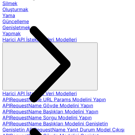
Silmek
Oluşturmak
Yama
Güncelleme
Genişletmek
Yapmak
Harici API İstekleri Veri Modelleri
Harici API İstekleri Veri Modelleri
APIRequestName URL Params Modelini Yapın
APIRequestName Gövde Modelini Yapın
APIRequestName Başlıkları Modelini Yapın
APIRequestName Sorgu Modelini Yapın
APIRequestName Başlıkları Modelini Genişletin
Genişletin APIRequestName Yanıt Durum Model Çıkışı