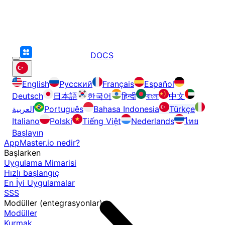
DOCS
English
Русский
Français
Español
Deutsch
日本語
한국어
हिन्दी
বাংলা
中文
العربية
Português
Bahasa Indonesia
Türkçe
Italiano
Polski
Tiếng Việt
Nederlands
ไทย
Başlayın
AppMaster.io nedir?
Başlarken
Uygulama Mimarisi
Hızlı başlangıç
En İyi Uygulamalar
SSS
Modüller (entegrasyonlar)
Modüller
Kurmak