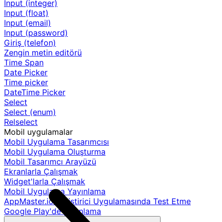
Input (integer)
Input (float)
Input (email)
Input (password)
Giriş (telefon)
Zengin metin editörü
Time Span
Date Picker
Time picker
DateTime Picker
Select
Select (enum)
Relselect
Mobil uygulamalar
Mobil Uygulama Tasarımcısı
Mobil Uygulama Oluşturma
Mobil Tasarımcı Arayüzü
Ekranlarla Çalışmak
Widget'larla Çalışmak
Mobil Uygulama Yayınlama
AppMaster.io Geliştirici Uygulamasında Test Etme
Google Play'de yayınlama