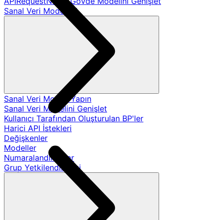
APIRequestName Gövde Modelini Genişlet
Sanal Veri Modelleri
Sanal Veri Modeli Yapın
Sanal Veri Modelini Genişlet
Kullanıcı Tarafından Oluşturulan BP'ler
Harici API İstekleri
Değişkenler
Modeller
Numaralandırmalar
Grup Yetkilendirmesi