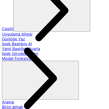
Çeşitli
Uygulama bilgisi
Günlüğe Yaz
İstek Başlığını Al
Yanıt Başlığını Ayarla
İstek Gövdesini Alın
Model Fonksiyonları
Arama
Birini almak