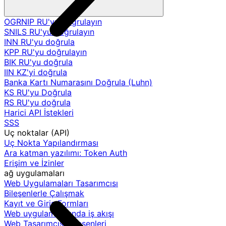
OGRNIP RU'yu doğrulayın
SNILS RU'yu doğrulayın
INN RU'yu doğrula
KPP RU'yu doğrulayın
BIK RU'yu doğrula
IIN KZ'yi doğrula
Banka Kartı Numarasını Doğrula (Luhn)
KS RU'yu Doğrula
RS RU'yu doğrula
Harici API İstekleri
SSS
Uç noktalar (API)
Uç Nokta Yapılandırması
Ara katman yazılımı: Token Auth
Erişim ve İzinler
ağ uygulamaları
Web Uygulamaları Tasarımcısı
Bileşenlerle Çalışmak
Kayıt ve Giriş Formları
Web uygulamalarında iş akışı
Web Tasarımcısı Bileşenleri