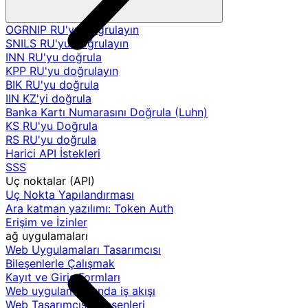
OGRNIP RU'yu doğrulayın
SNILS RU'yu doğrulayın
INN RU'yu doğrula
KPP RU'yu doğrulayın
BIK RU'yu doğrula
IIN KZ'yi doğrula
Banka Kartı Numarasını Doğrula (Luhn)
KS RU'yu Doğrula
RS RU'yu doğrula
Harici API İstekleri
SSS
Uç noktalar (API)
Uç Nokta Yapılandırması
Ara katman yazılımı: Token Auth
Erişim ve İzinler
ağ uygulamaları
Web Uygulamaları Tasarımcısı
Bileşenlerle Çalışmak
Kayıt ve Giriş Formları
Web uygulamalarında iş akışı
Web Tasarımcısı Bileşenleri