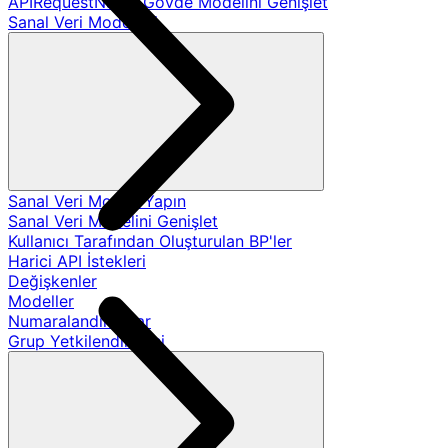
APIRequestName Gövde Modelini Genişlet
Sanal Veri Modelleri
Sanal Veri Modeli Yapın
Sanal Veri Modelini Genişlet
Kullanıcı Tarafından Oluşturulan BP'ler
Harici API İstekleri
Değişkenler
Modeller
Numaralandırmalar
Grup Yetkilendirmesi