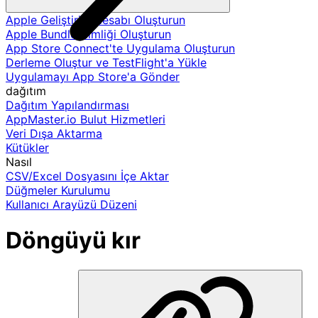
Apple Geliştirici Hesabı Oluşturun
Apple Bundle Kimliği Oluşturun
App Store Connect'te Uygulama Oluşturun
Derleme Oluştur ve TestFlight'a Yükle
Uygulamayı App Store'a Gönder
dağıtım
Dağıtım Yapılandırması
AppMaster.io Bulut Hizmetleri
Veri Dışa Aktarma
Kütükler
Nasıl
CSV/Excel Dosyasını İçe Aktar
Düğmeler Kurulumu
Kullanıcı Arayüzü Düzeni
Döngüyü kır