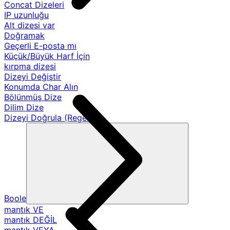
Concat Dizeleri
IP uzunluğu
Alt dizesi var
Doğramak
Geçerli E-posta mı
Küçük/Büyük Harf İçin
kırpma dizesi
Dizeyi Değiştir
Konumda Char Alın
Bölünmüş Dize
Dilim Dize
Dizeyi Doğrula (Regex)
Boole
mantık VE
mantık DEĞİL