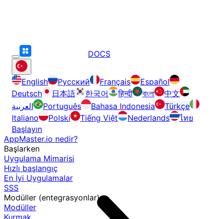
DOCS
English
Русский
Français
Español
Deutsch
日本語
한국어
हिन्दी
বাংলা
中文
العربية
Português
Bahasa Indonesia
Türkçe
Italiano
Polski
Tiếng Việt
Nederlands
ไทย
Başlayın
AppMaster.io nedir?
Başlarken
Uygulama Mimarisi
Hızlı başlangıç
En İyi Uygulamalar
SSS
Modüller (entegrasyonlar)
Modüller
Kurmak