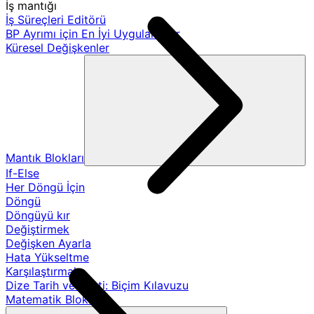
İş mantığı
İş Süreçleri Editörü
BP Ayrımı için En İyi Uygulamalar
Küresel Değişkenler
Mantık Blokları
If-Else
Her Döngü İçin
Döngü
Döngüyü kır
Değiştirmek
Değişken Ayarla
Hata Yükseltme
Karşılaştırmak
Dize Tarih ve Saati: Biçim Kılavuzu
Matematik Blokları