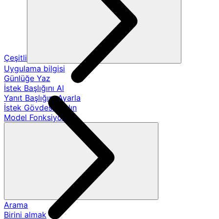
Çeşitli
Uygulama bilgisi
Günlüğe Yaz
İstek Başlığını Al
Yanıt Başlığını Ayarla
İstek Gövdesini Alın
Model Fonksiyonları
Arama
Birini almak