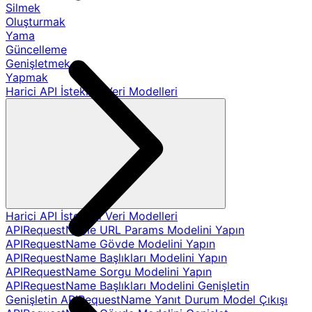
Silmek
Oluşturmak
Yama
Güncelleme
Genişletmek
Yapmak
Harici API İstekleri Veri Modelleri
Harici API İstekleri Veri Modelleri
APIRequestName URL Params Modelini Yapın
APIRequestName Gövde Modelini Yapın
APIRequestName Başlıkları Modelini Yapın
APIRequestName Sorgu Modelini Yapın
APIRequestName Başlıkları Modelini Genişletin
Genişletin APIRequestName Yanıt Durum Model Çıkışı