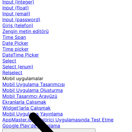
Input (integer)
Input (float)
Input (email)
Input (password)
Giriş (telefon)
Zengin metin editörü
Time Span
Date Picker
Time picker
DateTime Picker
Select
Select (enum)
Relselect
Mobil uygulamalar
Mobil Uygulama Tasarımcısı
Mobil Uygulama Oluşturma
Mobil Tasarımcı Arayüzü
Ekranlarla Çalışmak
Widget'larla Çalışmak
Mobil Uygulama Yayınlama
AppMaster.io Geliştirici Uygulamasında Test Etme
Google Play'de yayınlama