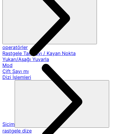
operatörler
Rastgele Tamsayı / Kayan Nokta
Yukarı/Aşağı Yuvarla
Mod
Çift Sayı mı
Dizi İşlemleri
Sicim
rastgele dize