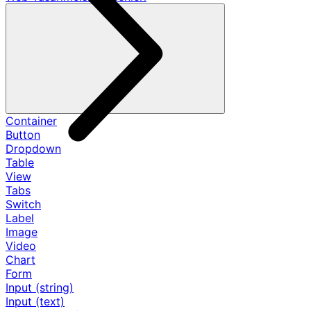
Container
Button
Dropdown
Table
View
Tabs
Switch
Label
Image
Video
Chart
Form
Input (string)
Input (text)