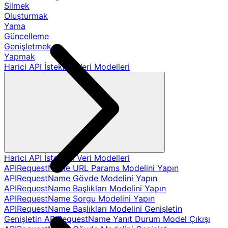
Silmek
Oluşturmak
Yama
Güncelleme
Genişletmek
Yapmak
Harici API İstekleri Veri Modelleri
Harici API İstekleri Veri Modelleri
APIRequestName URL Params Modelini Yapın
APIRequestName Gövde Modelini Yapın
APIRequestName Başlıkları Modelini Yapın
APIRequestName Sorgu Modelini Yapın
APIRequestName Başlıkları Modelini Genişletin
Genişletin APIRequestName Yanıt Durum Model Çıkışı