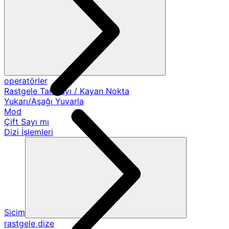
operatörler
Rastgele Tamsayı / Kayan Nokta
Yukarı/Aşağı Yuvarla
Mod
Çift Sayı mı
Dizi İşlemleri
Sicim
rastgele dize