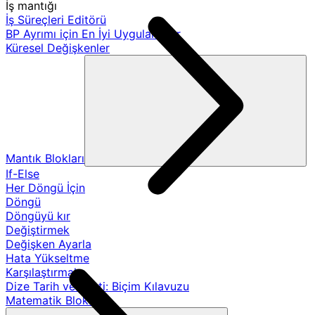
İş mantığı
İş Süreçleri Editörü
BP Ayrımı için En İyi Uygulamalar
Küresel Değişkenler
Mantık Blokları
If-Else
Her Döngü İçin
Döngü
Döngüyü kır
Değiştirmek
Değişken Ayarla
Hata Yükseltme
Karşılaştırmak
Dize Tarih ve Saati: Biçim Kılavuzu
Matematik Blokları