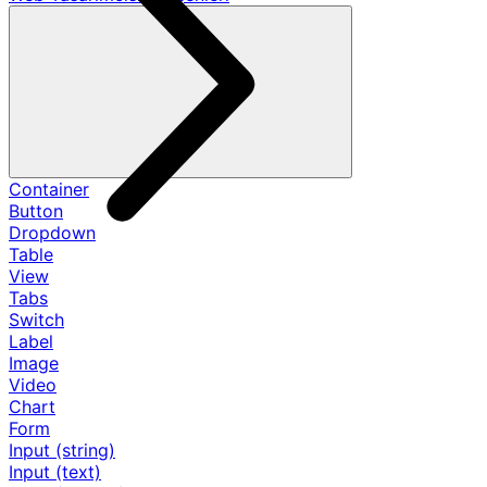
Container
Button
Dropdown
Table
View
Tabs
Switch
Label
Image
Video
Chart
Form
Input (string)
Input (text)