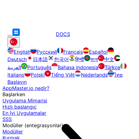
DOCS
English
Русский
Français
Español
Deutsch
日本語
한국어
हिन्दी
বাংলা
中文
العربية
Português
Bahasa Indonesia
Türkçe
Italiano
Polski
Tiếng Việt
Nederlands
ไทย
Başlayın
AppMaster.io nedir?
Başlarken
Uygulama Mimarisi
Hızlı başlangıç
En İyi Uygulamalar
SSS
Modüller (entegrasyonlar)
Modüller
Kurmak