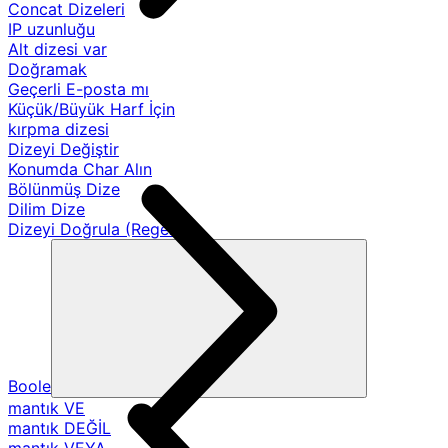
Concat Dizeleri
IP uzunluğu
Alt dizesi var
Doğramak
Geçerli E-posta mı
Küçük/Büyük Harf İçin
kırpma dizesi
Dizeyi Değiştir
Konumda Char Alın
Bölünmüş Dize
Dilim Dize
Dizeyi Doğrula (Regex)
Boole
mantık VE
mantık DEĞİL