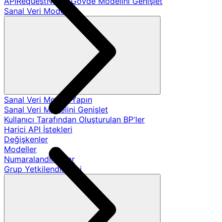
APIRequestName Gövde Modelini Genişlet
Sanal Veri Modelleri
Sanal Veri Modeli Yapın
Sanal Veri Modelini Genişlet
Kullanıcı Tarafından Oluşturulan BP'ler
Harici API İstekleri
Değişkenler
Modeller
Numaralandırmalar
Grup Yetkilendirmesi