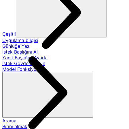
Çeşitli
Uygulama bilgisi
Günlüğe Yaz
İstek Başlığını Al
Yanıt Başlığını Ayarla
İstek Gövdesini Alın
Model Fonksiyonları
Arama
Birini almak