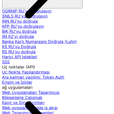
OGRNIP RU'yu doğrulayın
SNILS RU'yu doğrulayın
INN RU'yu doğrula
KPP RU'yu doğrulayın
BIK RU'yu doğrula
IIN KZ'yi doğrula
Banka Kartı Numarasını Doğrula (Luhn)
KS RU'yu Doğrula
RS RU'yu doğrula
Harici API İstekleri
SSS
Uç noktalar (API)
Uç Nokta Yapılandırması
Ara katman yazılımı: Token Auth
Erişim ve İzinler
ağ uygulamaları
Web Uygulamaları Tasarımcısı
Bileşenlerle Çalışmak
Kayıt ve Giriş Formları
Web uygulamalarında iş akışı
Web Tasarımcısı Bileşenleri