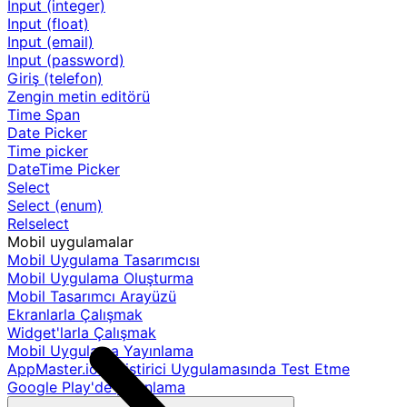
Input (integer)
Input (float)
Input (email)
Input (password)
Giriş (telefon)
Zengin metin editörü
Time Span
Date Picker
Time picker
DateTime Picker
Select
Select (enum)
Relselect
Mobil uygulamalar
Mobil Uygulama Tasarımcısı
Mobil Uygulama Oluşturma
Mobil Tasarımcı Arayüzü
Ekranlarla Çalışmak
Widget'larla Çalışmak
Mobil Uygulama Yayınlama
AppMaster.io Geliştirici Uygulamasında Test Etme
Google Play'de yayınlama