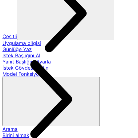
Çeşitli
Uygulama bilgisi
Günlüğe Yaz
İstek Başlığını Al
Yanıt Başlığını Ayarla
İstek Gövdesini Alın
Model Fonksiyonları
Arama
Birini almak