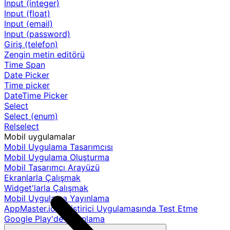
Input (integer)
Input (float)
Input (email)
Input (password)
Giriş (telefon)
Zengin metin editörü
Time Span
Date Picker
Time picker
DateTime Picker
Select
Select (enum)
Relselect
Mobil uygulamalar
Mobil Uygulama Tasarımcısı
Mobil Uygulama Oluşturma
Mobil Tasarımcı Arayüzü
Ekranlarla Çalışmak
Widget'larla Çalışmak
Mobil Uygulama Yayınlama
AppMaster.io Geliştirici Uygulamasında Test Etme
Google Play'de yayınlama