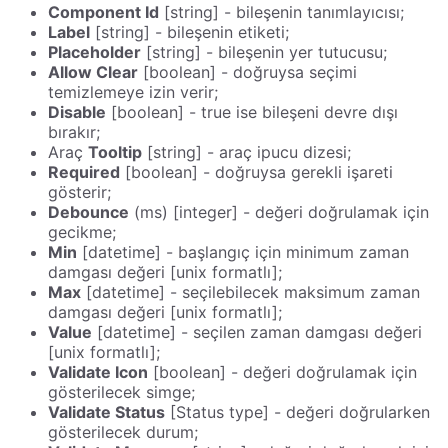
Component Id
[string] - bileşenin tanımlayıcısı;
Label
[string] - bileşenin etiketi;
Placeholder
[string] - bileşenin yer tutucusu;
Allow Clear
[boolean] - doğruysa seçimi
temizlemeye izin verir;
Disable
[boolean] - true ise bileşeni devre dışı
bırakır;
Araç
Tooltip
[string] - araç ipucu dizesi;
Required
[boolean] - doğruysa gerekli işareti
gösterir;
Debounce
(ms) [integer] - değeri doğrulamak için
gecikme;
Min
[datetime] - başlangıç için minimum zaman
damgası değeri [unix formatlı];
Max
[datetime] - seçilebilecek maksimum zaman
damgası değeri [unix formatlı];
Value
[datetime] - seçilen zaman damgası değeri
[unix formatlı];
Validate Icon
[boolean] - değeri doğrulamak için
gösterilecek simge;
Validate Status
[Status type] - değeri doğrularken
gösterilecek durum;