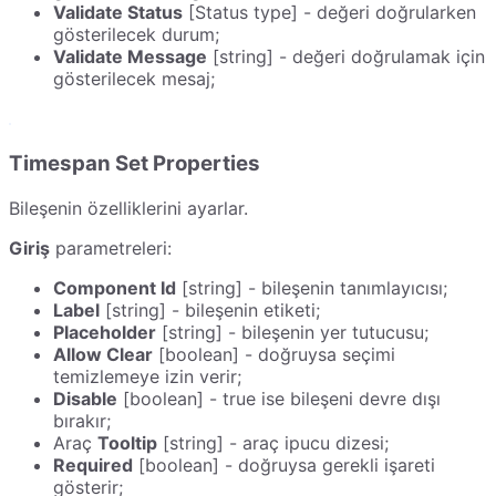
Validate Status
[Status type] - değeri doğrularken
gösterilecek durum;
Validate Message
[string] - değeri doğrulamak için
gösterilecek mesaj;
Timespan Set Properties
Bileşenin özelliklerini ayarlar.
Giriş
parametreleri:
Component Id
[string] - bileşenin tanımlayıcısı;
Label
[string] - bileşenin etiketi;
Placeholder
[string] - bileşenin yer tutucusu;
Allow Clear
[boolean] - doğruysa seçimi
temizlemeye izin verir;
Disable
[boolean] - true ise bileşeni devre dışı
bırakır;
Araç
Tooltip
[string] - araç ipucu dizesi;
Required
[boolean] - doğruysa gerekli işareti
gösterir;