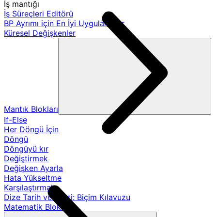
İş mantığı
İş Süreçleri Editörü
BP Ayrımı için En İyi Uygulamalar
Küresel Değişkenler
Mantık Blokları
If-Else
Her Döngü İçin
Döngü
Döngüyü kır
Değiştirmek
Değişken Ayarla
Hata Yükseltme
Karşılaştırmak
Dize Tarih ve Saati: Biçim Kılavuzu
Matematik Blokları