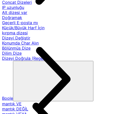
Concat Dizeleri
IP uzunluğu
Alt dizesi var
Doğramak
Geçerli E-posta mı
Küçük/Büyük Harf İçin
kırpma dizesi
Dizeyi Değiştir
Konumda Char Alın
Bölünmüş Dize
Dilim Dize
Dizeyi Doğrula (Regex)
Boole
mantık VE
mantık DEĞİL