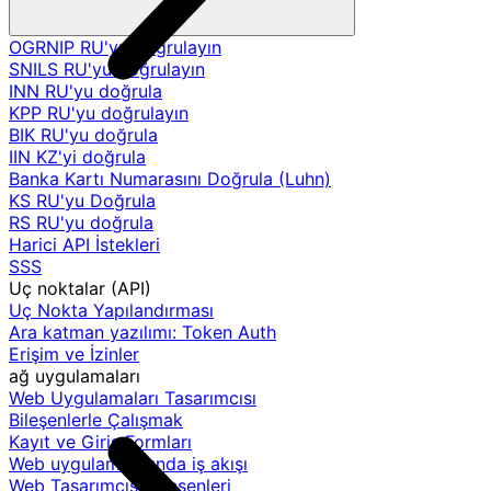
OGRNIP RU'yu doğrulayın
SNILS RU'yu doğrulayın
INN RU'yu doğrula
KPP RU'yu doğrulayın
BIK RU'yu doğrula
IIN KZ'yi doğrula
Banka Kartı Numarasını Doğrula (Luhn)
KS RU'yu Doğrula
RS RU'yu doğrula
Harici API İstekleri
SSS
Uç noktalar (API)
Uç Nokta Yapılandırması
Ara katman yazılımı: Token Auth
Erişim ve İzinler
ağ uygulamaları
Web Uygulamaları Tasarımcısı
Bileşenlerle Çalışmak
Kayıt ve Giriş Formları
Web uygulamalarında iş akışı
Web Tasarımcısı Bileşenleri