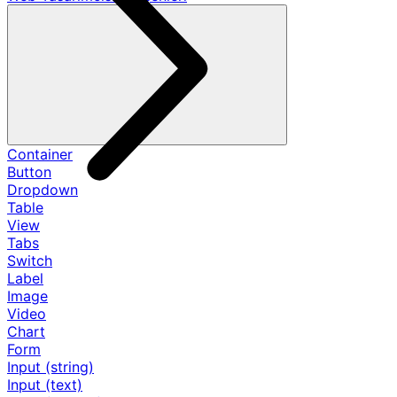
Container
Button
Dropdown
Table
View
Tabs
Switch
Label
Image
Video
Chart
Form
Input (string)
Input (text)