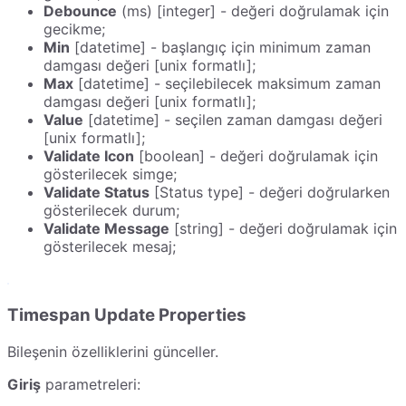
Debounce
(ms) [integer] - değeri doğrulamak için
gecikme;
Min
[datetime] - başlangıç için minimum zaman
damgası değeri [unix formatlı];
Max
[datetime] - seçilebilecek maksimum zaman
damgası değeri [unix formatlı];
Value
[datetime] - seçilen zaman damgası değeri
[unix formatlı];
Validate Icon
[boolean] - değeri doğrulamak için
gösterilecek simge;
Validate Status
[Status type] - değeri doğrularken
gösterilecek durum;
Validate Message
[string] - değeri doğrulamak için
gösterilecek mesaj;
Timespan Update Properties
Bileşenin özelliklerini günceller.
Giriş
parametreleri: