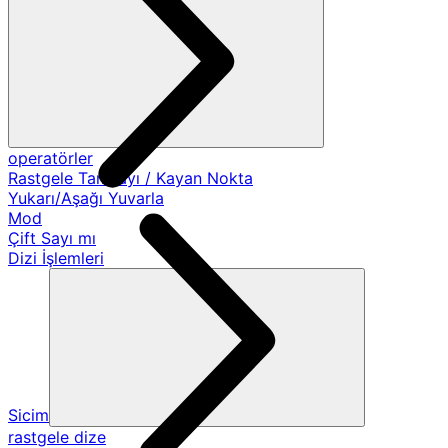
operatörler
Rastgele Tamsayı / Kayan Nokta
Yukarı/Aşağı Yuvarla
Mod
Çift Sayı mı
Dizi İşlemleri
Sicim
rastgele dize