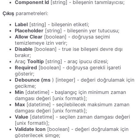
Component Id
[string] - bileşenin tanımlayıcısı;
Çıkış
parametreleri:
Label
[string] - bileşenin etiketi;
Placeholder
[string] - bileşenin yer tutucusu;
Allow Clear
[boolean] - doğruysa seçimi
temizlemeye izin verir;
Disable
[boolean] - true ise bileşeni devre dışı
bırakır;
Araç
Tooltip
[string] - araç ipucu dizesi;
Required
[boolean] - doğruysa gerekli işareti
gösterir;
Debounce (ms
) [integer] - değeri doğrulamak için
gecikme;
Min
[datetime] - başlangıç için minimum zaman
damgası değeri [unix formatlı];
Max
[datetime] - seçilebilecek maksimum zaman
damgası değeri [unix formatlı];
Value
[datetime] - seçilen zaman damgası değeri
[unix formatlı];
Validate Icon
[boolean] - değeri doğrulamak için
gösterilecek simge;