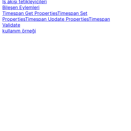
İş akışı tetikleyicileri
Bileşen Eylemleri
Timespan Get Properties
Timespan Set
Properties
Timespan Update Properties
Timespan
Validate
kullanım örneği