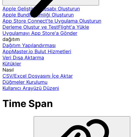
Apple Geliştirici Hesabı Oluşturun
Apple Bundle Kimliği Oluşturun
App Store Connect'te Uygulama Oluşturun
Derleme Oluştur ve TestFlight'a Yükle
Uygulamayı App Store'a Gönder
dağıtım
Dağıtım Yapılandırması
AppMaster.io Bulut Hizmetleri
Veri Dışa Aktarma
Kütükler
Nasıl
CSV/Excel Dosyasını İçe Aktar
Düğmeler Kurulumu
Kullanıcı Arayüzü Düzeni
Time Span