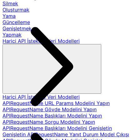
Silmek
Oluşturmak
Yama
Güncelleme
Genişletmek
Yapmak
Harici API İstekleri Veri Modelleri
Harici API İstekleri Veri Modelleri
APIRequestName URL Params Modelini Yapın
APIRequestName Gövde Modelini Yapın
APIRequestName Başlıkları Modelini Yapın
APIRequestName Sorgu Modelini Yapın
APIRequestName Başlıkları Modelini Genişletin
Genişletin APIRequestName Yanıt Durum Model Çıkışı