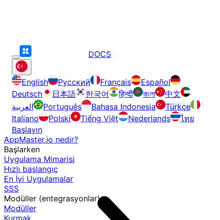
DOCS
English
Русский
Français
Español
Deutsch
日本語
한국어
हिन्दी
বাংলা
中文
العربية
Português
Bahasa Indonesia
Türkçe
Italiano
Polski
Tiếng Việt
Nederlands
ไทย
Başlayın
AppMaster.io nedir?
Başlarken
Uygulama Mimarisi
Hızlı başlangıç
En İyi Uygulamalar
SSS
Modüller (entegrasyonlar)
Modüller
Kurmak