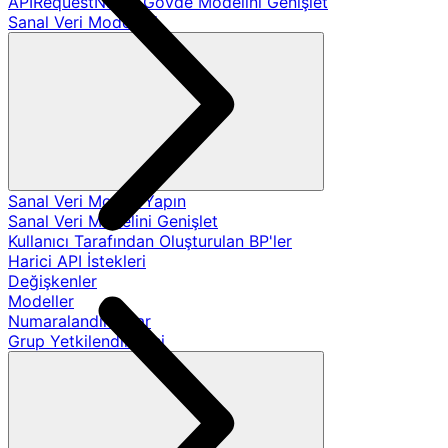
APIRequestName Gövde Modelini Genişlet
Sanal Veri Modelleri
Sanal Veri Modeli Yapın
Sanal Veri Modelini Genişlet
Kullanıcı Tarafından Oluşturulan BP'ler
Harici API İstekleri
Değişkenler
Modeller
Numaralandırmalar
Grup Yetkilendirmesi