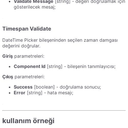
Validate Message
[string] - değeri doğrulamak için
gösterilecek mesaj;
Timespan Validate
DateTime Picker bileşeninden seçilen zaman damgası
değerini doğrular.
Giriş
parametreleri:
Component Id
[string] - bileşenin tanımlayıcısı;
Çıkış
parametreleri:
Success
[boolean] - doğrulama sonucu;
Error
[string] - hata mesajı;
kullanım örneği