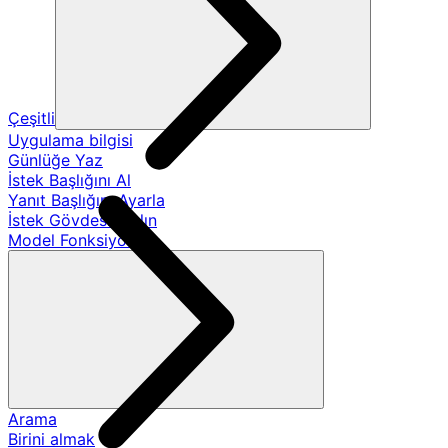
Çeşitli
Uygulama bilgisi
Günlüğe Yaz
İstek Başlığını Al
Yanıt Başlığını Ayarla
İstek Gövdesini Alın
Model Fonksiyonları
Arama
Birini almak