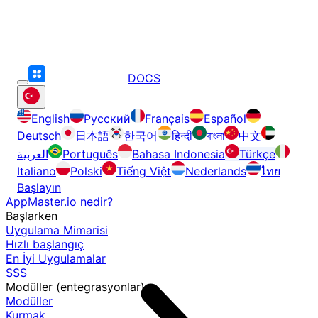
DOCS
English
Русский
Français
Español
Deutsch
日本語
한국어
हिन्दी
বাংলা
中文
العربية
Português
Bahasa Indonesia
Türkçe
Italiano
Polski
Tiếng Việt
Nederlands
ไทย
Başlayın
AppMaster.io nedir?
Başlarken
Uygulama Mimarisi
Hızlı başlangıç
En İyi Uygulamalar
SSS
Modüller (entegrasyonlar)
Modüller
Kurmak