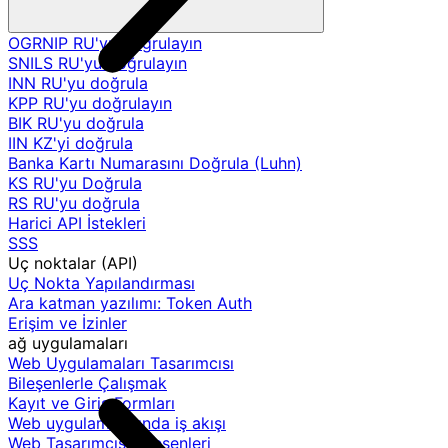
OGRNIP RU'yu doğrulayın
SNILS RU'yu doğrulayın
INN RU'yu doğrula
KPP RU'yu doğrulayın
BIK RU'yu doğrula
IIN KZ'yi doğrula
Banka Kartı Numarasını Doğrula (Luhn)
KS RU'yu Doğrula
RS RU'yu doğrula
Harici API İstekleri
SSS
Uç noktalar (API)
Uç Nokta Yapılandırması
Ara katman yazılımı: Token Auth
Erişim ve İzinler
ağ uygulamaları
Web Uygulamaları Tasarımcısı
Bileşenlerle Çalışmak
Kayıt ve Giriş Formları
Web uygulamalarında iş akışı
Web Tasarımcısı Bileşenleri