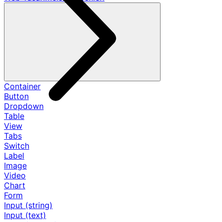
Container
Button
Dropdown
Table
View
Tabs
Switch
Label
Image
Video
Chart
Form
Input (string)
Input (text)