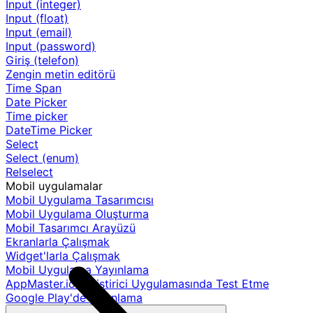
Input (integer)
Input (float)
Input (email)
Input (password)
Giriş (telefon)
Zengin metin editörü
Time Span
Date Picker
Time picker
DateTime Picker
Select
Select (enum)
Relselect
Mobil uygulamalar
Mobil Uygulama Tasarımcısı
Mobil Uygulama Oluşturma
Mobil Tasarımcı Arayüzü
Ekranlarla Çalışmak
Widget'larla Çalışmak
Mobil Uygulama Yayınlama
AppMaster.io Geliştirici Uygulamasında Test Etme
Google Play'de yayınlama