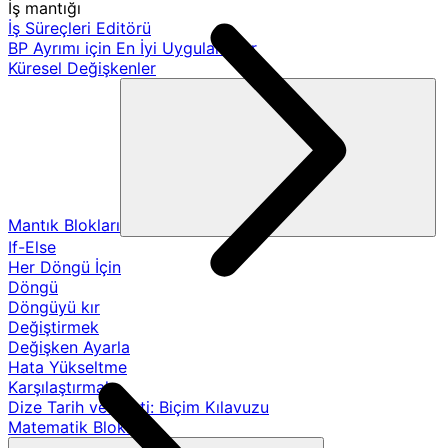
İş mantığı
İş Süreçleri Editörü
BP Ayrımı için En İyi Uygulamalar
Küresel Değişkenler
Mantık Blokları
If-Else
Her Döngü İçin
Döngü
Döngüyü kır
Değiştirmek
Değişken Ayarla
Hata Yükseltme
Karşılaştırmak
Dize Tarih ve Saati: Biçim Kılavuzu
Matematik Blokları