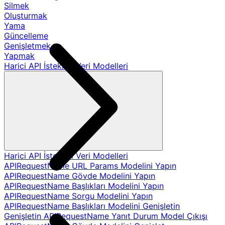
Silmek
Oluşturmak
Yama
Güncelleme
Genişletmek
Yapmak
Harici API İstekleri Veri Modelleri
Harici API İstekleri Veri Modelleri
APIRequestName URL Params Modelini Yapın
APIRequestName Gövde Modelini Yapın
APIRequestName Başlıkları Modelini Yapın
APIRequestName Sorgu Modelini Yapın
APIRequestName Başlıkları Modelini Genişletin
Genişletin APIRequestName Yanıt Durum Model Çıkışı