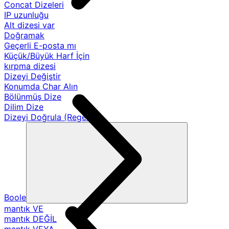
Concat Dizeleri
IP uzunluğu
Alt dizesi var
Doğramak
Geçerli E-posta mı
Küçük/Büyük Harf İçin
kırpma dizesi
Dizeyi Değiştir
Konumda Char Alın
Bölünmüş Dize
Dilim Dize
Dizeyi Doğrula (Regex)
Boole
mantık VE
mantık DEĞİL