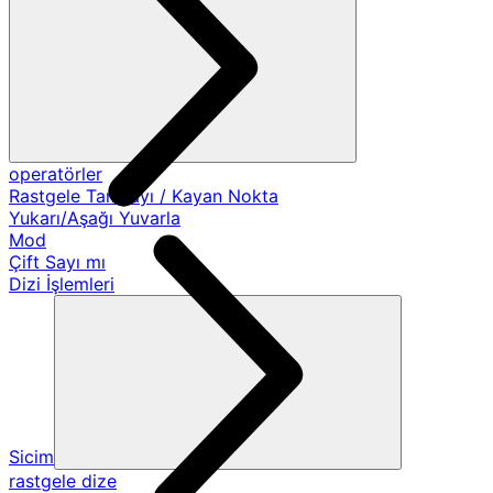
operatörler
Rastgele Tamsayı / Kayan Nokta
Yukarı/Aşağı Yuvarla
Mod
Çift Sayı mı
Dizi İşlemleri
Sicim
rastgele dize