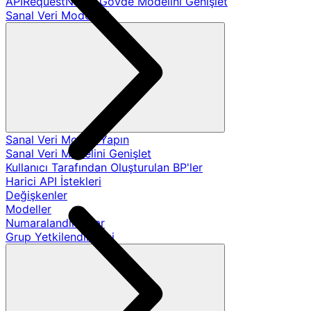
APIRequestName Gövde Modelini Genişlet
Sanal Veri Modelleri
Sanal Veri Modeli Yapın
Sanal Veri Modelini Genişlet
Kullanıcı Tarafından Oluşturulan BP'ler
Harici API İstekleri
Değişkenler
Modeller
Numaralandırmalar
Grup Yetkilendirmesi