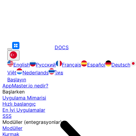
DOCS
English
Русский
Français
Español
Deutsch
Việt
Nederlands
ไทย
Başlayın
AppMaster.io nedir?
Başlarken
Uygulama Mimarisi
Hızlı başlangıç
En İyi Uygulamalar
SSS
Modüller (entegrasyonlar)
Modüller
Kurmak