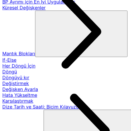
BP Ayrımı için En İyi Uygulamalar
Küresel Değişkenler
Mantık Blokları
If-Else
Her Döngü İçin
Döngü
Döngüyü kır
Değiştirmek
Değişken Ayarla
Hata Yükseltme
Karşılaştırmak
Dize Tarih ve Saati: Biçim Kılavuzu