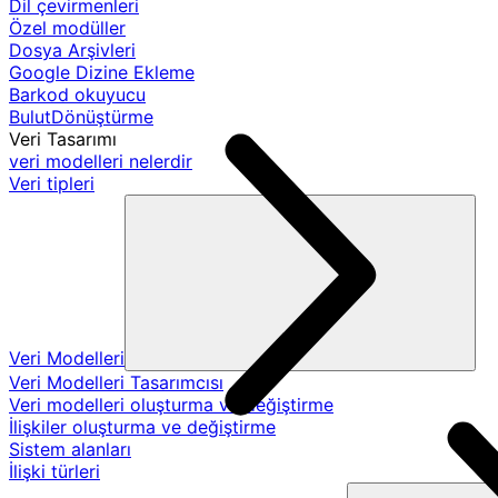
Dil çevirmenleri
Özel modüller
Dosya Arşivleri
Google Dizine Ekleme
Barkod okuyucu
BulutDönüştürme
Veri Tasarımı
veri modelleri nelerdir
Veri tipleri
Veri Modelleri
Veri Modelleri Tasarımcısı
Veri modelleri oluşturma ve değiştirme
İlişkiler oluşturma ve değiştirme
Sistem alanları
İlişki türleri