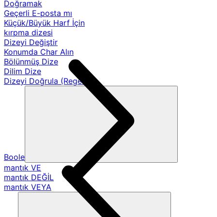
Doğramak
Geçerli E-posta mı
Küçük/Büyük Harf İçin
kırpma dizesi
Dizeyi Değiştir
Konumda Char Alın
Bölünmüş Dize
Dilim Dize
Dizeyi Doğrula (Regex)
Boole
mantık VE
mantık DEĞİL
mantık VEYA