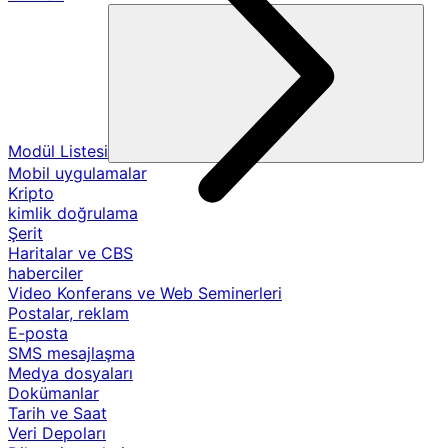
Modül Listesi
Mobil uygulamalar
Kripto
kimlik doğrulama
Şerit
Haritalar ve CBS
haberciler
Video Konferans ve Web Seminerleri
Postalar, reklam
E-posta
SMS mesajlaşma
Medya dosyaları
Dokümanlar
Tarih ve Saat
Veri Depoları