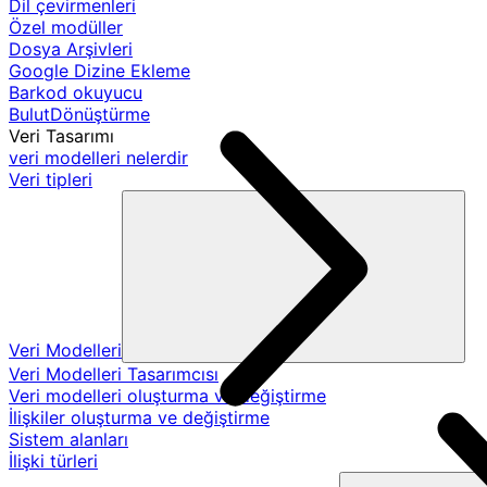
Dil çevirmenleri
Özel modüller
Dosya Arşivleri
Google Dizine Ekleme
Barkod okuyucu
BulutDönüştürme
Veri Tasarımı
veri modelleri nelerdir
Veri tipleri
Veri Modelleri
Veri Modelleri Tasarımcısı
Veri modelleri oluşturma ve değiştirme
İlişkiler oluşturma ve değiştirme
Sistem alanları
İlişki türleri