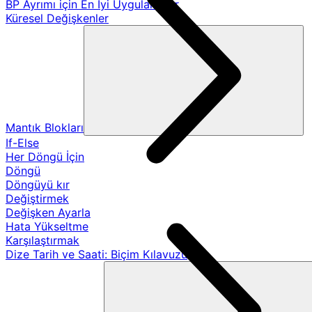
BP Ayrımı için En İyi Uygulamalar
Küresel Değişkenler
Mantık Blokları
If-Else
Her Döngü İçin
Döngü
Döngüyü kır
Değiştirmek
Değişken Ayarla
Hata Yükseltme
Karşılaştırmak
Dize Tarih ve Saati: Biçim Kılavuzu