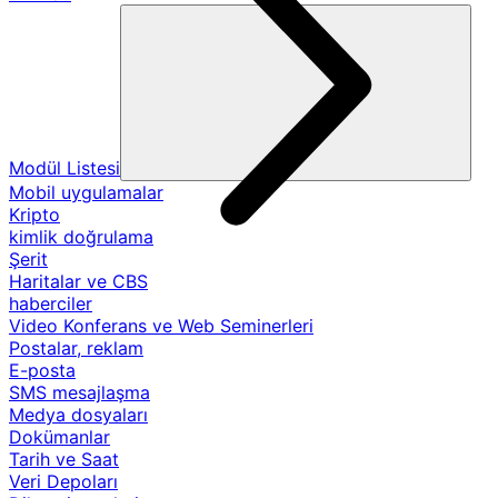
Modül Listesi
Mobil uygulamalar
Kripto
kimlik doğrulama
Şerit
Haritalar ve CBS
haberciler
Video Konferans ve Web Seminerleri
Postalar, reklam
E-posta
SMS mesajlaşma
Medya dosyaları
Dokümanlar
Tarih ve Saat
Veri Depoları