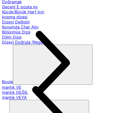
Doğramak
Geçerli E-posta mı
Küçük/Büyük Harf İçin
kırpma dizesi
Dizeyi Değiştir
Konumda Char Alın
Bölünmüş Dize
Dilim Dize
Dizeyi Doğrula (Regex)
Boole
mantık VE
mantık DEĞİL
mantık VEYA