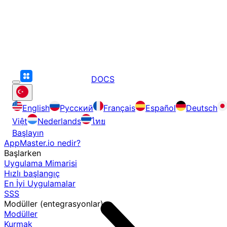
DOCS
English
Русский
Français
Español
Deutsch
Việt
Nederlands
ไทย
Başlayın
AppMaster.io nedir?
Başlarken
Uygulama Mimarisi
Hızlı başlangıç
En İyi Uygulamalar
SSS
Modüller (entegrasyonlar)
Modüller
Kurmak