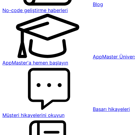
Blog
No-code geliştirme haberleri
AppMaster Ünivers
AppMaster'a hemen başlayın
Başarı hikayeleri
Müşteri hikayelerini okuyun