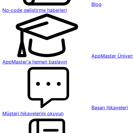
Blog
No-code geliştirme haberleri
AppMaster Ünivers
AppMaster'a hemen başlayın
Başarı hikayeleri
Müşteri hikayelerini okuyun