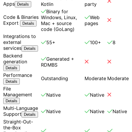
Apps
Kotlin
party
Details
Binary for
Code & Binaries
Windows, Linux,
Web
Export
Mac + source
pages
Details
code (GoLang)
Integrations to
external
55+
100+
8
services
Details
Backend
Generated +
generation
RDMBS
Details
Performance
Outstanding
Moderate
Moderate
Details
File
Management
Native
Native
Details
Multi-Language
Native
Native
Native
Support
Details
Straight-Out-
the-Box