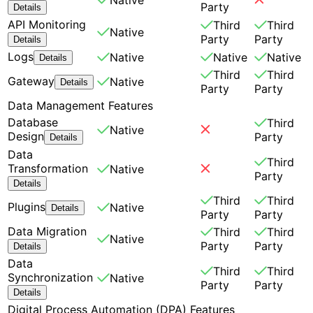
Party
Details
API Monitoring
Third
Third
Native
Party
Party
Details
Logs
Native
Native
Native
Details
Third
Third
Gateway
Native
Details
Party
Party
Data Management Features
Database
Third
Native
Design
Party
Details
Data
Third
Transformation
Native
Party
Details
Third
Third
Plugins
Native
Details
Party
Party
Data Migration
Third
Third
Native
Party
Party
Details
Data
Third
Third
Synchronization
Native
Party
Party
Details
Digital Process Automation (DPA) Features