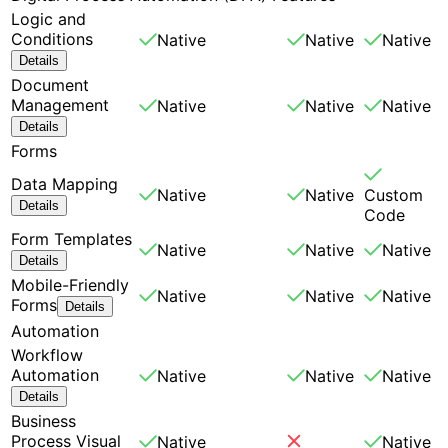
Logic and
Conditions
Native
Native
Native
Details
Document
Management
Native
Native
Native
Details
Forms
Data Mapping
Native
Native
Custom
Details
Code
Form Templates
Native
Native
Native
Details
Mobile-Friendly
Native
Native
Native
Forms
Details
Automation
Workflow
Automation
Native
Native
Native
Details
Business
Process Visual
Native
Native