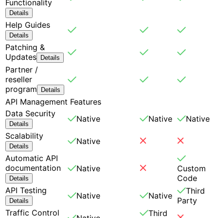
Functionality
Details
Help Guides
Details
Patching &
Updates
Details
Partner /
reseller
program
Details
API Management Features
Data Security
Native
Native
Native
Details
Scalability
Native
Details
Automatic API
documentation
Native
Custom
Code
Details
API Testing
Third
Native
Native
Party
Details
Traffic Control
Third
Native