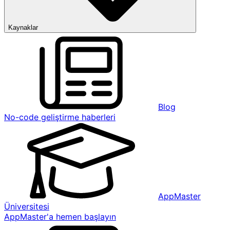
Kaynaklar
Blog
No-code geliştirme haberleri
AppMaster
Üniversitesi
AppMaster'a hemen başlayın