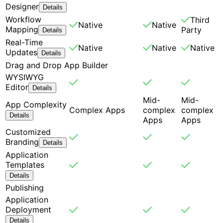
Designer
Details
Workflow
Third
Native
Native
Mapping
Party
Details
Real-Time
Native
Native
Native
Updates
Details
Drag and Drop App Builder
WYSIWYG
Editor
Details
Mid-
Mid-
App Complexity
Complex Apps
complex
complex
Details
Apps
Apps
Customized
Branding
Details
Application
Templates
Details
Publishing
Application
Deployment
Details