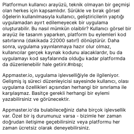
Platformun kullanıcı arayüzü, teknik olmayan bir geçmişi
olan herkes için kapsamlıdır. Sürükle ve bırak görsel
öğelerin kullanılmasıyla kullanıcı, geliştiricilerin yaptığı
uygulamadan ayırt edilemeyecek bir uygulama
oluşturabilir. Bu nasıl mümkün olaiblir? Kullanıcı görsel bir
arayüz ile tasarım yaparken, platform bu eylemleri kod
satırlarına (dakikada 22000 satır!) dönüştürür. Daha
sonra, uygulama yayınlanmaya hazır olur olmaz,
kullanıcılar gerçek kaynak kodunu alacaklardır, bu da
uygulamayı kod sayfalarında olduğu kadar platformda
da düzenlenebilir hale getirir.#nbsp;
Appmaster.io, uygulama işlevselliğiyle de ilgileniyor.
Gelişmiş iş süreci düzenleyicisi sayesinde kullanıcı, olası
uygulama özellikleri açısından herhangi bir sınırlama ile
karşılaşmaz. Basitçe gerekli herhangi bir eylemi
yazabilirsiniz ve görünecektir.
Appmaster.io'da bulabileceğiniz daha birçok işlevsellik
var. Özel bir iş durumunuz varsa - bizimle her zaman
doğrudan iletişime geçebilirsiniz veya platformu her
zaman ücretsiz olarak deneyebilirsiniz.