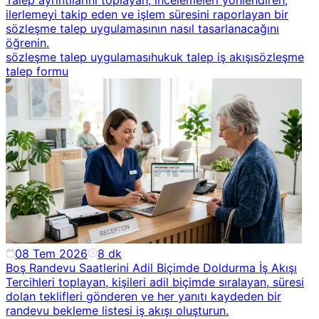
Talep ayrıntılarını toplayan, incelemeleri yönlendiren,
ilerlemeyi takip eden ve işlem süresini raporlayan bir
sözleşme talep uygulamasının nasıl tasarlanacağını
öğrenin.
sözleşme talep uygulaması
hukuk talep iş akışı
sözleşme
talep formu
08 Tem 2026
8
dk
Boş Randevu Saatlerini Adil Biçimde Doldurma İş Akışı
Tercihleri toplayan, kişileri adil biçimde sıralayan, süresi
dolan teklifleri gönderen ve her yanıtı kaydeden bir
randevu bekleme listesi iş akışı oluşturun.