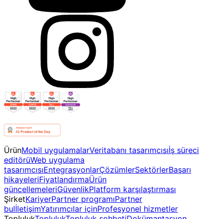
Ürün
Mobil uygulamalar
Veritabanı tasarımcısı
İş süreci
editörü
Web uygulama
tasarımcısı
Entegrasyonlar
Çözümler
Sektörler
Başarı
hikayeleri
Fiyatlandırma
Ürün
güncellemeleri
Güvenlik
Platform karşılaştırması
Şirket
Kariyer
Partner programı
Partner
bul
İletişim
Yatırımcılar için
Profesyonel hizmetler
Topluluk
Topluluk
Topluluk sohbeti
Dokümantasyon