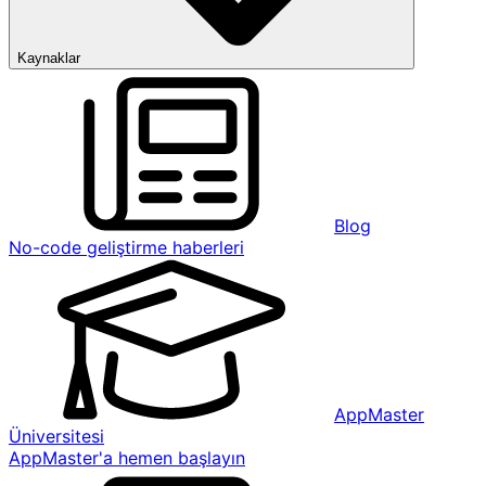
Kaynaklar
Blog
No-code geliştirme haberleri
AppMaster
Üniversitesi
AppMaster'a hemen başlayın