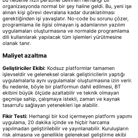
bu nedenle hızlı personel devirleri herhangi bir
organizasyonda normal bir şey haline geldi. Bu, yeni işe
alınan kişi görevi devralana kadar duraklatılması
gerektiğinden işi yavaşlatır. No-code bu sorunu çözer,
programlama ile ilgisi olmayan iş adamlarının yazılım
uygulamaları oluşturmasına ve normalde programlama
dili kullanılarak yapılacak tüm işlemleri yürütmesine
olanak tanır.
Maliyet azaltma
Geliştiriciler Ekibi:
Kodsuz platformlar tamamen
işlevseldir ve geleneksel olarak geliştiricilerin yaptığı
uygulamalarla aynı uygulamalar oluşturmasına izin verir.
Bu nedenle, böyle bir platformun dahil edilmesi, BT
ekibini büyük ölçüde azaltabilir ve teknik olmayan
geçmişe sahip, çalışmaya istekli, zaman ve kaynak
tasarrufu sağlayan yetenekleri işe alabilir.
Fikir Testi:
Herhangi bir kod içermeyen platform yapımı
uygulama, 20 dakika içinde ve hiçbir harcama
yapılmadan geliştirilebilir ve yayınlanabilir. Kuruluşların
risk almasına ve genellikle geleneksel geliştirme ekibi