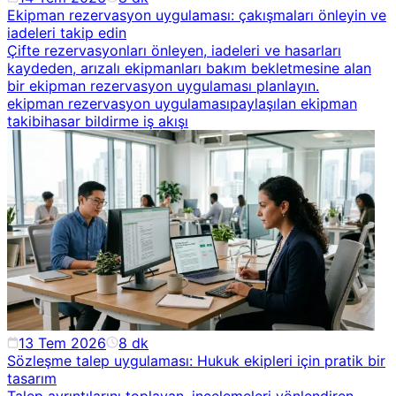
Ekipman rezervasyon uygulaması: çakışmaları önleyin ve
iadeleri takip edin
Çifte rezervasyonları önleyen, iadeleri ve hasarları
kaydeden, arızalı ekipmanları bakım bekletmesine alan
bir ekipman rezervasyon uygulaması planlayın.
ekipman rezervasyon uygulaması
paylaşılan ekipman
takibi
hasar bildirme iş akışı
13 Tem 2026
8
dk
Sözleşme talep uygulaması: Hukuk ekipleri için pratik bir
tasarım