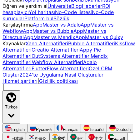
Öğren ve yardım al
Üniversite
Blog
Haberler
ROI
hesaplayıcı
Yol haritası
No-Code listesi
No-Code
kurucular
Platform bul
Sözlük
Karşılaştırma
AppMaster vs Adalo
AppMaster vs
Webflow
AppMaster vs Bubble
AppMaster vs
Directual
AppMaster vs Mendix
AppMaster vs Quixy
Kaynaklar
Xano Alternatifleri
Bubble Alternatifleri
Kissflow
Alternatifleri
Creatio Alternatifleri
Appy Pie
Alternatifleri
OutSystems Alternatifleri
Mendix
Alternatifleri
Webflow Alternatifleri
Adalo
Alternatifleri
FlutterFlow Alternatifleri
Özel CRM
Oluştur
2024'te Uygulama Nasıl Oluşturulur
Hizmet şartları
|
Gizlilik politikası
|
Türkçe
English
Русский
Français
Español
Deutsch
日本語
한국어
हिन्दी
বাংলা
中文
العربية