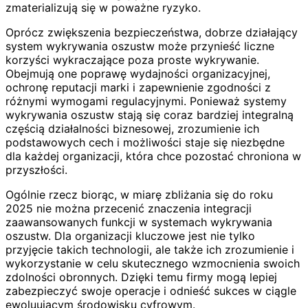
zmaterializują się w poważne ryzyko.
Oprócz zwiększenia bezpieczeństwa, dobrze działający
system wykrywania oszustw może przynieść liczne
korzyści wykraczające poza proste wykrywanie.
Obejmują one poprawę wydajności organizacyjnej,
ochronę reputacji marki i zapewnienie zgodności z
różnymi wymogami regulacyjnymi. Ponieważ systemy
wykrywania oszustw stają się coraz bardziej integralną
częścią działalności biznesowej, zrozumienie ich
podstawowych cech i możliwości staje się niezbędne
dla każdej organizacji, która chce pozostać chroniona w
przyszłości.
Ogólnie rzecz biorąc, w miarę zbliżania się do roku
2025 nie można przecenić znaczenia integracji
zaawansowanych funkcji w systemach wykrywania
oszustw. Dla organizacji kluczowe jest nie tylko
przyjęcie takich technologii, ale także ich zrozumienie i
wykorzystanie w celu skutecznego wzmocnienia swoich
zdolności obronnych. Dzięki temu firmy mogą lepiej
zabezpieczyć swoje operacje i odnieść sukces w ciągle
ewoluującym środowisku cyfrowym.