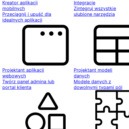
Kreator aplikacji
Integracje
mobilnych
Zintegruj wszystkie
Przeciągnij i upuść dla
ulubione narzędzia
idealnych aplikacji
Projektant aplikacji
Projektant modeli
webowych
danych
Twórz panel admina lub
Modele danych z
portal klienta
dowolnymi typami pól