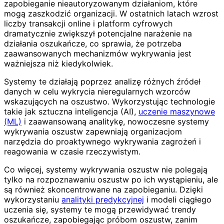
zapobieganie nieautoryzowanym działaniom, które
mogą zaszkodzić organizacji. W ostatnich latach wzrost
liczby transakcji online i platform cyfrowych
dramatycznie zwiększył potencjalne narażenie na
działania oszukańcze, co sprawia, że potrzeba
zaawansowanych mechanizmów wykrywania jest
ważniejsza niż kiedykolwiek.
Systemy te działają poprzez analizę różnych źródeł
danych w celu wykrycia nieregularnych wzorców
wskazujących na oszustwo. Wykorzystując technologie
takie jak sztuczna inteligencja (AI),
uczenie maszynowe
(ML)
i zaawansowaną analitykę, nowoczesne systemy
wykrywania oszustw zapewniają organizacjom
narzędzia do proaktywnego wykrywania zagrożeń i
reagowania w czasie rzeczywistym.
Co więcej, systemy wykrywania oszustw nie polegają
tylko na rozpoznawaniu oszustw po ich wystąpieniu, ale
są również skoncentrowane na zapobieganiu. Dzięki
wykorzystaniu
analityki predykcyjnej
i modeli ciągłego
uczenia się, systemy te mogą przewidywać trendy
oszukańcze, zapobiegając próbom oszustw, zanim