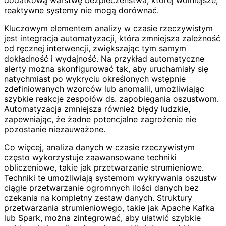
dodatkową warstwę bezpieczeństwa, której wolniejsze,
reaktywne systemy nie mogą dorównać.
Kluczowym elementem analizy w czasie rzeczywistym
jest integracja automatyzacji, która zmniejsza zależność
od ręcznej interwencji, zwiększając tym samym
dokładność i wydajność. Na przykład automatyczne
alerty można skonfigurować tak, aby uruchamiały się
natychmiast po wykryciu określonych wstępnie
zdefiniowanych wzorców lub anomalii, umożliwiając
szybkie reakcje zespołów ds. zapobiegania oszustwom.
Automatyzacja zmniejsza również błędy ludzkie,
zapewniając, że żadne potencjalne zagrożenie nie
pozostanie niezauważone.
Co więcej, analiza danych w czasie rzeczywistym
często wykorzystuje zaawansowane techniki
obliczeniowe, takie jak przetwarzanie strumieniowe.
Techniki te umożliwiają systemom wykrywania oszustw
ciągłe przetwarzanie ogromnych ilości danych bez
czekania na kompletny zestaw danych. Struktury
przetwarzania strumieniowego, takie jak Apache Kafka
lub Spark, można zintegrować, aby ułatwić szybkie