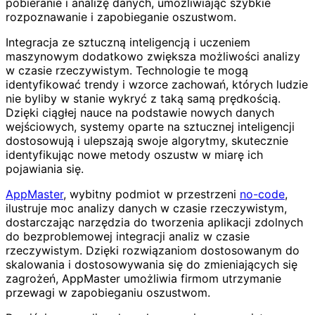
pobieranie i analizę danych, umożliwiając szybkie
rozpoznawanie i zapobieganie oszustwom.
Integracja ze sztuczną inteligencją i uczeniem
maszynowym dodatkowo zwiększa możliwości analizy
w czasie rzeczywistym. Technologie te mogą
identyfikować trendy i wzorce zachowań, których ludzie
nie byliby w stanie wykryć z taką samą prędkością.
Dzięki ciągłej nauce na podstawie nowych danych
wejściowych, systemy oparte na sztucznej inteligencji
dostosowują i ulepszają swoje algorytmy, skutecznie
identyfikując nowe metody oszustw w miarę ich
pojawiania się.
AppMaster
, wybitny podmiot w przestrzeni
no-code
,
ilustruje moc analizy danych w czasie rzeczywistym,
dostarczając narzędzia do tworzenia aplikacji zdolnych
do bezproblemowej integracji analiz w czasie
rzeczywistym. Dzięki rozwiązaniom dostosowanym do
skalowania i dostosowywania się do zmieniających się
zagrożeń, AppMaster umożliwia firmom utrzymanie
przewagi w zapobieganiu oszustwom.