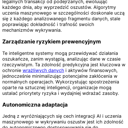
legalnych transakcji od podejrzanych, ewoluując
każdego dnia, aby wyprzedzić oszustów. Algorytmy
uczenia maszynowego w szczególności doskonale uczą
się z każdego analizowanego fragmentu danych, stale
poprawiając dokładność i trafność swoich
mechanizmów wykrywania.
Zarządzanie ryzykiem prewencyjnym
Te inteligentne systemy mogą przewidywać działania
oszukańcze, zanim wystąpią, analizując dane w czasie
rzeczywistym. Ta zdolność predykcyjna jest kluczowa w
ochronie
wrażliwych danych
i aktywów finansowych,
jednocześnie minimalizując potencjalne zakłócenia w
normalnych operacjach. Wykorzystując spostrzeżenia
oparte na sztucznej inteligencji, organizacje mogą
ustalać priorytety ryzyka i wydajniej wdrażać zasoby.
Autonomiczna adaptacja
Jedną z wyróżniających się cech integracji AI i uczenia
maszynowego w wykrywaniu oszustw jest ich zdolność
do autonomicznego dostosowywania się do