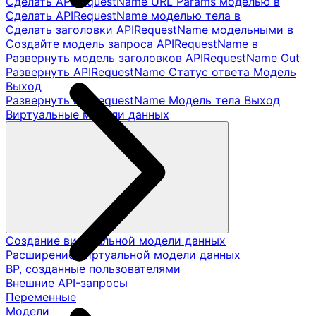
Сделать APIRequestName URL Params моделью в
Сделать APIRequestName моделью тела в
Сделать заголовки APIRequestName модельными в
Создайте модель запроса APIRequestName в
Развернуть модель заголовков APIRequestName Out
Развернуть APIRequestName Статус ответа Модель
Выход
Развернуть APIRequestName Модель тела Выход
Виртуальные модели данных
Создание виртуальной модели данных
Расширение виртуальной модели данных
ВР, созданные пользователями
Внешние API-запросы
Переменные
Модели