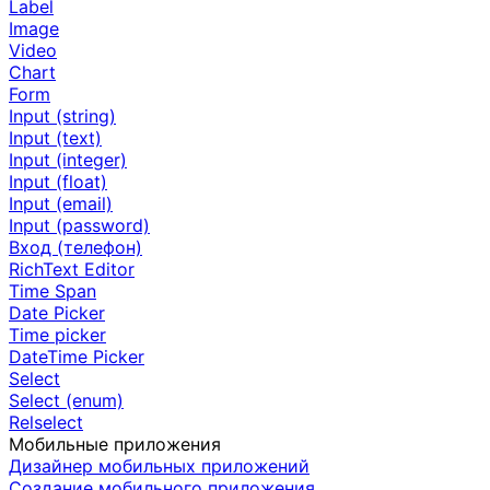
Label
Image
Video
Chart
Form
Input (string)
Input (text)
Input (integer)
Input (float)
Input (email)
Input (password)
Вход (телефон)
RichText Editor
Time Span
Date Picker
Time picker
DateTime Picker
Select
Select (enum)
Relselect
Мобильные приложения
Дизайнер мобильных приложений
Создание мобильного приложения