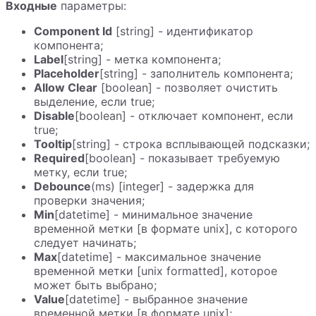
Входные
параметры:
Component Id
[string] - идентификатор
компонента;
Label
[string] - метка компонента;
Placeholder
[string] - заполнитель компонента;
Allow Clear
[boolean] - позволяет очистить
выделение, если true;
Disable
[boolean] - отключает компонент, если
true;
Tooltip
[string] - строка всплывающей подсказки;
Required
[boolean] - показывает требуемую
метку, если true;
Debounce
(ms) [integer] - задержка для
проверки значения;
Min
[datetime] - минимальное значение
временной метки [в формате unix], с которого
следует начинать;
Max
[datetime] - максимальное значение
временной метки [unix formatted], которое
может быть выбрано;
Value
[datetime] - выбранное значение
временной метки [в формате unix];