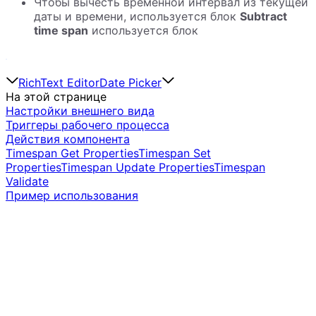
Чтобы вычесть временной интервал из текущей
даты и времени, используется блок
Subtract
time span
используется блок
RichText Editor
Date Picker
На этой странице
Настройки внешнего вида
Триггеры рабочего процесса
Действия компонента
Timespan Get Properties
Timespan Set
Properties
Timespan Update Properties
Timespan
Validate
Пример использования