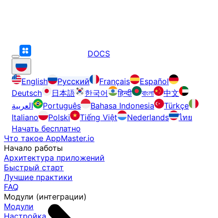
DOCS
English
Русский
Français
Español
Deutsch
日本語
한국어
हिन्दी
বাংলা
中文
العربية
Português
Bahasa Indonesia
Türkçe
Italiano
Polski
Tiếng Việt
Nederlands
ไทย
Начать бесплатно
Что такое AppMaster.io
Начало работы
Архитектура приложений
Быстрый старт
Лучшие практики
FAQ
Модули (интеграции)
Модули
Настройка