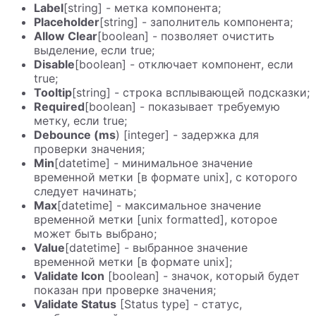
Label
[string] - метка компонента;
Placeholder
[string] - заполнитель компонента;
Allow Clear
[boolean] - позволяет очистить
выделение, если true;
Disable
[boolean] - отключает компонент, если
true;
Tooltip
[string] - строка всплывающей подсказки;
Required
[boolean] - показывает требуемую
метку, если true;
Debounce (ms
) [integer] - задержка для
проверки значения;
Min
[datetime] - минимальное значение
временной метки [в формате unix], с которого
следует начинать;
Max
[datetime] - максимальное значение
временной метки [unix formatted], которое
может быть выбрано;
Value
[datetime] - выбранное значение
временной метки [в формате unix];
Validate Icon
[boolean] - значок, который будет
показан при проверке значения;
Validate Status
[Status type] - статус,