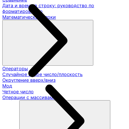
Дата и время в строку: руководство по
форматированию
Математические блоки
Операторы
Случайное целое число/плоскость
Округление вверх/вниз
Мод
Четное число
Операции с массивами