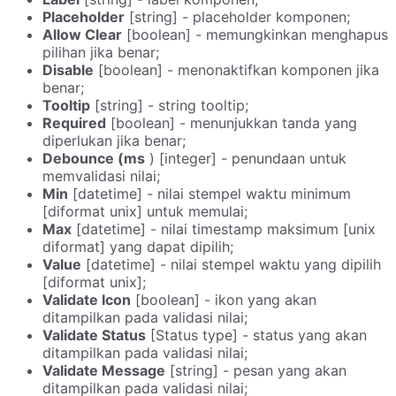
Placeholder
[string] - placeholder komponen;
Allow Clear
[boolean] - memungkinkan menghapus
pilihan jika benar;
Disable
[boolean] - menonaktifkan komponen jika
benar;
Tooltip
[string] - string tooltip;
Required
[boolean] - menunjukkan tanda yang
diperlukan jika benar;
Debounce (ms
) [integer] - penundaan untuk
memvalidasi nilai;
Min
[datetime] - nilai stempel waktu minimum
[diformat unix] untuk memulai;
Max
[datetime] - nilai timestamp maksimum [unix
diformat] yang dapat dipilih;
Value
[datetime] - nilai stempel waktu yang dipilih
[diformat unix];
Validate Icon
[boolean] - ikon yang akan
ditampilkan pada validasi nilai;
Validate Status
[Status type] - status yang akan
ditampilkan pada validasi nilai;
Validate Message
[string] - pesan yang akan
ditampilkan pada validasi nilai;