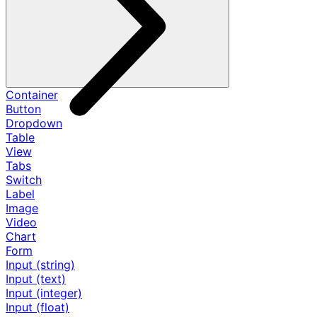
Container
Button
Dropdown
Table
View
Tabs
Switch
Label
Image
Video
Chart
Form
Input (string)
Input (text)
Input (integer)
Input (float)