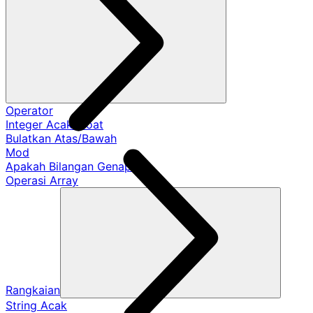
Operator
Integer Acak/Float
Bulatkan Atas/Bawah
Mod
Apakah Bilangan Genap?
Operasi Array
Rangkaian
String Acak