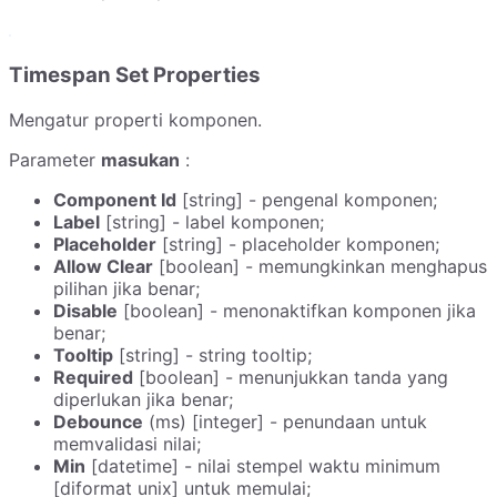
Timespan Set Properties
Mengatur properti komponen.
Parameter
masukan
:
Component Id
[string] - pengenal komponen;
Label
[string] - label komponen;
Placeholder
[string] - placeholder komponen;
Allow Clear
[boolean] - memungkinkan menghapus
pilihan jika benar;
Disable
[boolean] - menonaktifkan komponen jika
benar;
Tooltip
[string] - string tooltip;
Required
[boolean] - menunjukkan tanda yang
diperlukan jika benar;
Debounce
(ms) [integer] - penundaan untuk
memvalidasi nilai;
Min
[datetime] - nilai stempel waktu minimum
[diformat unix] untuk memulai;