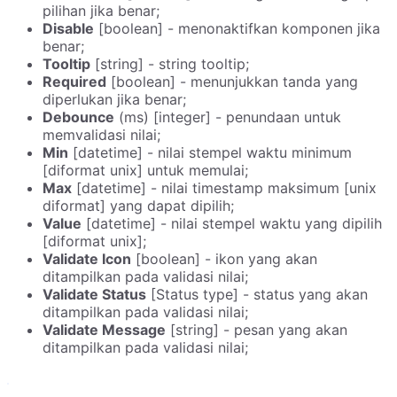
pilihan jika benar;
Disable
[boolean] - menonaktifkan komponen jika
benar;
Tooltip
[string] - string tooltip;
Required
[boolean] - menunjukkan tanda yang
diperlukan jika benar;
Debounce
(ms) [integer] - penundaan untuk
memvalidasi nilai;
Min
[datetime] - nilai stempel waktu minimum
[diformat unix] untuk memulai;
Max
[datetime] - nilai timestamp maksimum [unix
diformat] yang dapat dipilih;
Value
[datetime] - nilai stempel waktu yang dipilih
[diformat unix];
Validate Icon
[boolean] - ikon yang akan
ditampilkan pada validasi nilai;
Validate Status
[Status type] - status yang akan
ditampilkan pada validasi nilai;
Validate Message
[string] - pesan yang akan
ditampilkan pada validasi nilai;