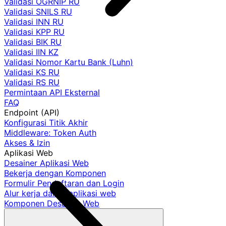
Validasi OGRNIP RU
Validasi SNILS RU
Validasi INN RU
Validasi KPP RU
Validasi BIK RU
Validasi IIN KZ
Validasi Nomor Kartu Bank (Luhn)
Validasi KS RU
Validasi RS RU
Permintaan API Eksternal
FAQ
Endpoint (API)
Konfigurasi Titik Akhir
Middleware: Token Auth
Akses & Izin
Aplikasi Web
Desainer Aplikasi Web
Bekerja dengan Komponen
Formulir Pendaftaran dan Login
Alur kerja dalam aplikasi web
Komponen Desainer Web