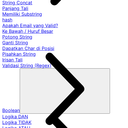
String Concat
Panjang Tali
Memiliki Substring
hash
Apakah Email yang Valid?
Ke Bawah / Huruf Besar
Potong String
Ganti String
Dapatkan Char di Posisi
Pisahkan String
Irisan Tali
Validasi String (Regex)
Boolean
Logika DAN
Logika TIDAK