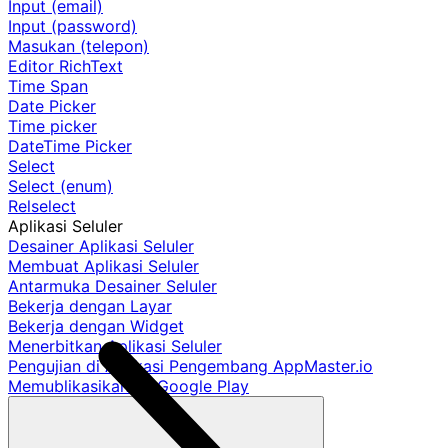
Input (email)
Input (password)
Masukan (telepon)
Editor RichText
Time Span
Date Picker
Time picker
DateTime Picker
Select
Select (enum)
Relselect
Aplikasi Seluler
Desainer Aplikasi Seluler
Membuat Aplikasi Seluler
Antarmuka Desainer Seluler
Bekerja dengan Layar
Bekerja dengan Widget
Menerbitkan Aplikasi Seluler
Pengujian di Aplikasi Pengembang AppMaster.io
Memublikasikan ke Google Play