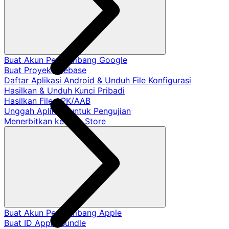
Buat Akun Pengembang Google
Buat Proyek Firebase
Daftar Aplikasi Android & Unduh File Konfigurasi
Hasilkan & Unduh Kunci Pribadi
Hasilkan File APK/AAB
Unggah Aplikasi untuk Pengujian
Menerbitkan ke App Store
Buat Akun Pengembang Apple
Buat ID Apple Bundle