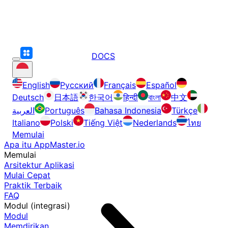
DOCS
English
Русский
Français
Español
Deutsch
日本語
한국어
हिन्दी
বাংলা
中文
العربية
Português
Bahasa Indonesia
Türkçe
Italiano
Polski
Tiếng Việt
Nederlands
ไทย
Memulai
Apa itu AppMaster.io
Memulai
Arsitektur Aplikasi
Mulai Cepat
Praktik Terbaik
FAQ
Modul (integrasi)
Modul
Memdirikan