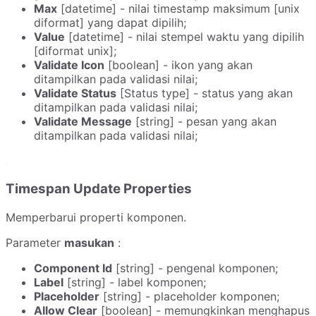
Max
[datetime] - nilai timestamp maksimum [unix
diformat] yang dapat dipilih;
Value
[datetime] - nilai stempel waktu yang dipilih
[diformat unix];
Validate Icon
[boolean] - ikon yang akan
ditampilkan pada validasi nilai;
Validate Status
[Status type] - status yang akan
ditampilkan pada validasi nilai;
Validate Message
[string] - pesan yang akan
ditampilkan pada validasi nilai;
Timespan Update Properties
Memperbarui properti komponen.
Parameter
masukan
:
Component Id
[string] - pengenal komponen;
Label
[string] - label komponen;
Placeholder
[string] - placeholder komponen;
Allow Clear
[boolean] - memungkinkan menghapus