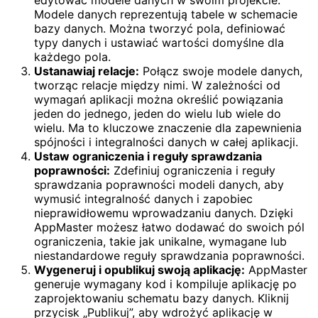
edytować modele danych w swoim projekcie.
Modele danych reprezentują tabele w schemacie
bazy danych. Można tworzyć pola, definiować
typy danych i ustawiać wartości domyślne dla
każdego pola.
Ustanawiaj relacje:
Połącz swoje modele danych,
tworząc relacje między nimi. W zależności od
wymagań aplikacji można określić powiązania
jeden do jednego, jeden do wielu lub wiele do
wielu. Ma to kluczowe znaczenie dla zapewnienia
spójności i integralności danych w całej aplikacji.
Ustaw ograniczenia i reguły sprawdzania
poprawności:
Zdefiniuj ograniczenia i reguły
sprawdzania poprawności modeli danych, aby
wymusić integralność danych i zapobiec
nieprawidłowemu wprowadzaniu danych. Dzięki
AppMaster możesz łatwo dodawać do swoich pól
ograniczenia, takie jak unikalne, wymagane lub
niestandardowe reguły sprawdzania poprawności.
Wygeneruj i opublikuj swoją aplikację:
AppMaster
generuje wymagany kod i kompiluje aplikację po
zaprojektowaniu schematu bazy danych. Kliknij
przycisk „Publikuj”, aby wdrożyć aplikację w