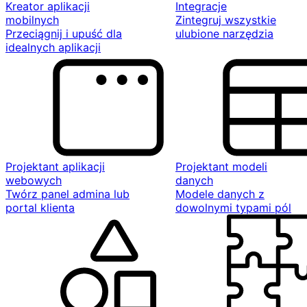
Kreator aplikacji
Integracje
mobilnych
Zintegruj wszystkie
Przeciągnij i upuść dla
ulubione narzędzia
idealnych aplikacji
Projektant aplikacji
Projektant modeli
webowych
danych
Twórz panel admina lub
Modele danych z
portal klienta
dowolnymi typami pól