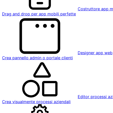
Costruttore app m
Drag and drop per app mobili perfette
Designer app web
Crea pannello admin o portale clienti
Editor processi az
Crea visualmente processi aziendali