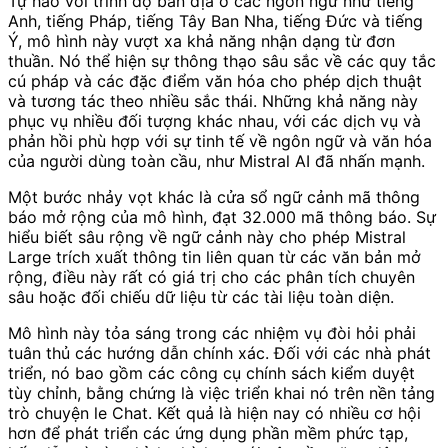
Tự hào với trình độ bản địa ở các ngôn ngữ như tiếng
Anh, tiếng Pháp, tiếng Tây Ban Nha, tiếng Đức và tiếng
Ý, mô hình này vượt xa khả năng nhận dạng từ đơn
thuần. Nó thể hiện sự thông thạo sâu sắc về các quy tắc
cú pháp và các đặc điểm văn hóa cho phép dịch thuật
và tương tác theo nhiều sắc thái. Những khả năng này
phục vụ nhiều đối tượng khác nhau, với các dịch vụ và
phản hồi phù hợp với sự tinh tế về ngôn ngữ và văn hóa
của người dùng toàn cầu, như Mistral AI đã nhấn mạnh.
Một bước nhảy vọt khác là cửa sổ ngữ cảnh mã thông
báo mở rộng của mô hình, đạt 32.000 mã thông báo. Sự
hiểu biết sâu rộng về ngữ cảnh này cho phép Mistral
Large trích xuất thông tin liên quan từ các văn bản mở
rộng, điều này rất có giá trị cho các phân tích chuyên
sâu hoặc đối chiếu dữ liệu từ các tài liệu toàn diện.
Mô hình này tỏa sáng trong các nhiệm vụ đòi hỏi phải
tuân thủ các hướng dẫn chính xác. Đối với các nhà phát
triển, nó bao gồm các công cụ chính sách kiểm duyệt
tùy chỉnh, bằng chứng là việc triển khai nó trên nền tảng
trò chuyện le Chat. Kết quả là hiện nay có nhiều cơ hội
hơn để phát triển các ứng dụng phần mềm phức tạp,