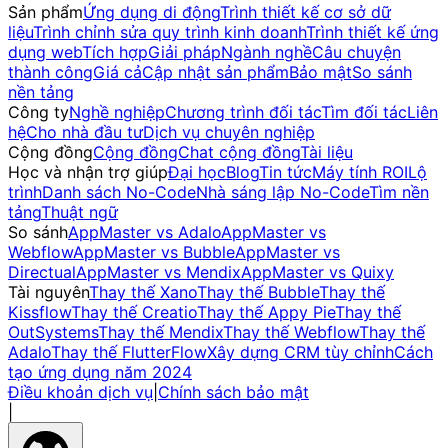
Sản phẩm
Ứng dụng di động
Trình thiết kế cơ sở dữ
liệu
Trình chỉnh sửa quy trình kinh doanh
Trình thiết kế ứng
dụng web
Tích hợp
Giải pháp
Ngành nghề
Câu chuyện
thành công
Giá cả
Cập nhật sản phẩm
Bảo mật
So sánh
nền tảng
Công ty
Nghề nghiệp
Chương trình đối tác
Tìm đối tác
Liên
hệ
Cho nhà đầu tư
Dịch vụ chuyên nghiệp
Cộng đồng
Cộng đồng
Chat cộng đồng
Tài liệu
Học và nhận trợ giúp
Đại học
Blog
Tin tức
Máy tính ROI
Lộ
trình
Danh sách No-Code
Nhà sáng lập No-Code
Tìm nền
tảng
Thuật ngữ
So sánh
AppMaster vs Adalo
AppMaster vs
Webflow
AppMaster vs Bubble
AppMaster vs
Directual
AppMaster vs Mendix
AppMaster vs Quixy
Tài nguyên
Thay thế Xano
Thay thế Bubble
Thay thế
Kissflow
Thay thế Creatio
Thay thế Appy Pie
Thay thế
OutSystems
Thay thế Mendix
Thay thế Webflow
Thay thế
Adalo
Thay thế FlutterFlow
Xây dựng CRM tùy chỉnh
Cách
tạo ứng dụng năm 2024
Điều khoản dịch vụ
|
Chính sách bảo mật
|