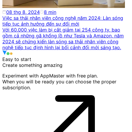
08 thg 8, 2024
8
min
Việc sa thải nhân viên công nghệ năm 2024: Làn sóng
tiếp tục ảnh hưởng đến sự đổi mới
Với 60.000 việc làm bị cắt giảm tại 254 công ty, bao
gồm cả những gã khổng lồ như Tesla và Amazon, năm
2024 sẽ chứng kiến làn sóng sa thải nhân viên công
nghệ tiếp tục định hình lại bối cảnh đổi mới sáng tạo.
Easy to start
Create something
amazing
Experiment with AppMaster with free plan.
When you will be ready you can choose the proper
subscription.