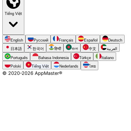
Tiếng Việt
English
Русский
Français
Español
Deutsch
日本語
한국어
हिन्दी
বাংলা
中文
العربية
Português
Bahasa Indonesia
Türkçe
Italiano
Polski
Tiếng Việt
Nederlands
ไทย
© 2020-
2026
AppMaster®