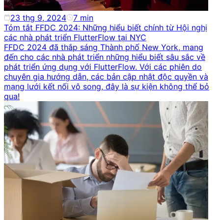
23 thg 9, 2024
7
min
Tóm tắt FFDC 2024: Những hiểu biết chính từ Hội nghị
các nhà phát triển FlutterFlow tại NYC
FFDC 2024 đã thắp sáng Thành phố New York, mang
đến cho các nhà phát triển những hiểu biết sâu sắc về
phát triển ứng dụng với FlutterFlow. Với các phiên do
chuyên gia hướng dẫn, các bản cập nhật độc quyền và
mạng lưới kết nối vô song, đây là sự kiện không thể bỏ
qua!