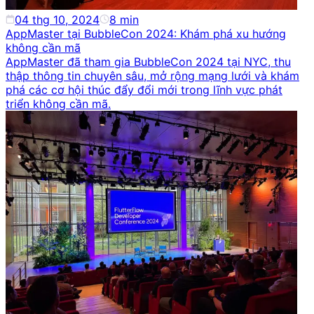
04 thg 10, 2024
8
min
AppMaster tại BubbleCon 2024: Khám phá xu hướng
không cần mã
AppMaster đã tham gia BubbleCon 2024 tại NYC, thu
thập thông tin chuyên sâu, mở rộng mạng lưới và khám
phá các cơ hội thúc đẩy đổi mới trong lĩnh vực phát
triển không cần mã.