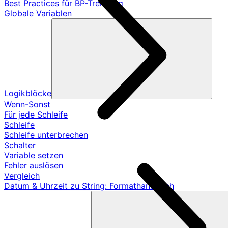
Best Practices für BP-Trennung
Globale Variablen
Logikblöcke
Wenn-Sonst
Für jede Schleife
Schleife
Schleife unterbrechen
Schalter
Variable setzen
Fehler auslösen
Vergleich
Datum & Uhrzeit zu String: Formathandbuch