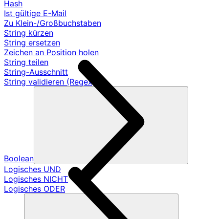
Hash
Ist gültige E-Mail
Zu Klein-/Großbuchstaben
String kürzen
String ersetzen
Zeichen an Position holen
String teilen
String-Ausschnitt
String validieren (Regex)
Boolean
Logisches UND
Logisches NICHT
Logisches ODER