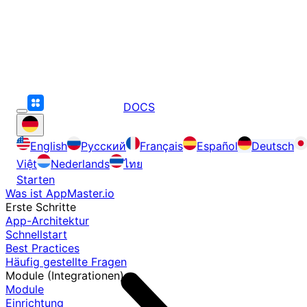
DOCS
English
Русский
Français
Español
Deutsch
Việt
Nederlands
ไทย
Starten
Was ist AppMaster.io
Erste Schritte
App-Architektur
Schnellstart
Best Practices
Häufig gestellte Fragen
Module (Integrationen)
Module
Einrichtung