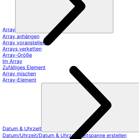
Array
Array anhängen
Array voranstellen
Arrays verketten
Array-Größe
Im Array
Zufälliges Element
Array mischen
Array-Element
Datum & Uhrzeit
Datum/Uhrzeit/Datum & Uhrzeit/Zeitspanne erstellen