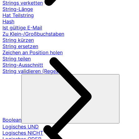
Strings verketten
String-Länge
Hat Teilstring
Hash
Ist gültige E-Mail
Zu Klein-/Großbuchstaben
String kürzen
String ersetzen
Zeichen an Position holen
String teilen
String-Ausschnitt
String validieren (Regex)
Boolean
Logisches UND
Logisches NICHT