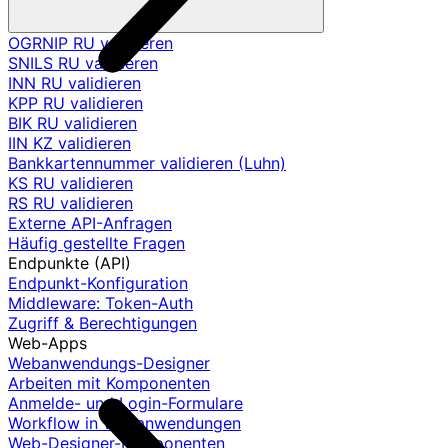
OGRNIP RU validieren
SNILS RU validieren
INN RU validieren
KPP RU validieren
BIK RU validieren
IIN KZ validieren
Bankkartennummer validieren (Luhn)
KS RU validieren
RS RU validieren
Externe API-Anfragen
Häufig gestellte Fragen
Endpunkte (API)
Endpunkt-Konfiguration
Middleware: Token-Auth
Zugriff & Berechtigungen
Web-Apps
Webanwendungs-Designer
Arbeiten mit Komponenten
Anmelde- und Login-Formulare
Workflow in Webanwendungen
Web-Designer-Komponenten