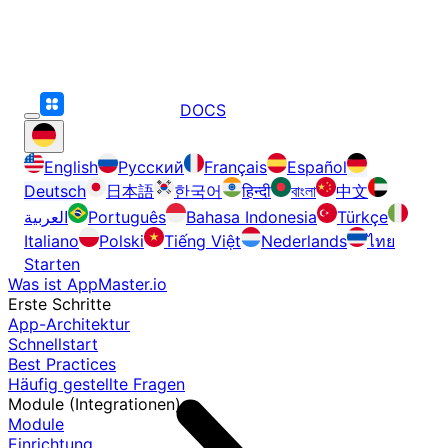
DOCS
English
Русский
Français
Español
Deutsch
日本語
한국어
हिन्दी
বাংলা
中文
العربية
Português
Bahasa Indonesia
Türkçe
Italiano
Polski
Tiếng Việt
Nederlands
ไทย
Starten
Was ist AppMaster.io
Erste Schritte
App-Architektur
Schnellstart
Best Practices
Häufig gestellte Fragen
Module (Integrationen)
Module
Einrichtung