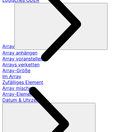
Logisches ODER
Array
Array anhängen
Array voranstellen
Arrays verketten
Array-Größe
Im Array
Zufälliges Element
Array mischen
Array-Element
Datum & Uhrzeit