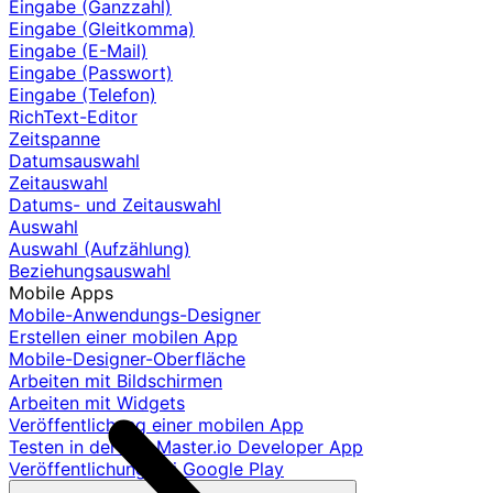
Eingabe (Ganzzahl)
Eingabe (Gleitkomma)
Eingabe (E-Mail)
Eingabe (Passwort)
Eingabe (Telefon)
RichText-Editor
Zeitspanne
Datumsauswahl
Zeitauswahl
Datums- und Zeitauswahl
Auswahl
Auswahl (Aufzählung)
Beziehungsauswahl
Mobile Apps
Mobile-Anwendungs-Designer
Erstellen einer mobilen App
Mobile-Designer-Oberfläche
Arbeiten mit Bildschirmen
Arbeiten mit Widgets
Veröffentlichung einer mobilen App
Testen in der AppMaster.io Developer App
Veröffentlichung bei Google Play