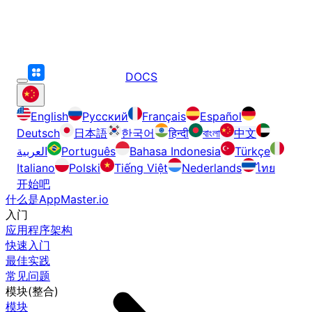
DOCS
English
Русский
Français
Español
Deutsch
日本語
한국어
हिन्दी
বাংলা
中文
العربية
Português
Bahasa Indonesia
Türkçe
Italiano
Polski
Tiếng Việt
Nederlands
ไทย
开始吧
什么是AppMaster.io
入门
应用程序架构
快速入门
最佳实践
常见问题
模块(整合)
模块