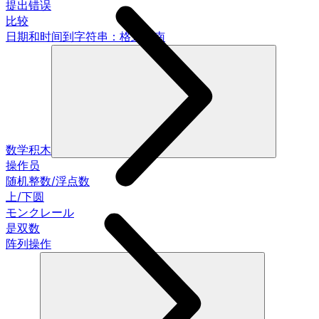
提出错误
比较
日期和时间到字符串：格式指南
数学积木
操作员
随机整数/浮点数
上/下圆
モンクレール
是双数
阵列操作