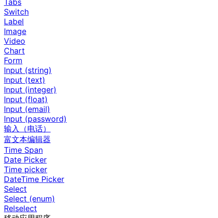
Tabs
Switch
Label
Image
Video
Chart
Form
Input (string)
Input (text)
Input (integer)
Input (float)
Input (email)
Input (password)
输入（电话）
富文本编辑器
Time Span
Date Picker
Time picker
DateTime Picker
Select
Select (enum)
Relselect