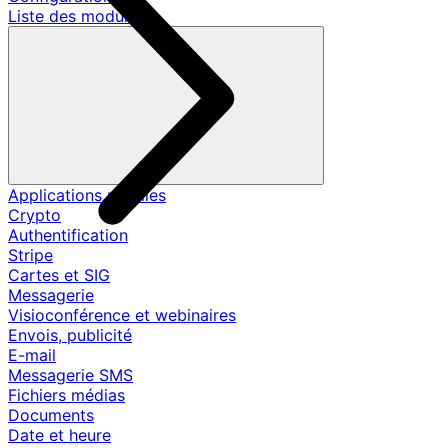
Liste des modules
Applications mobiles
Crypto
Authentification
Stripe
Cartes et SIG
Messagerie
Visioconférence et webinaires
Envois, publicité
E-mail
Messagerie SMS
Fichiers médias
Documents
Date et heure