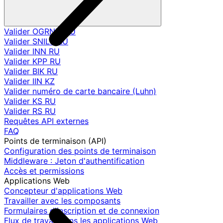
Valider OGRNIP RU
Valider SNILS RU
Valider INN RU
Valider KPP RU
Valider BIK RU
Valider IIN KZ
Valider numéro de carte bancaire (Luhn)
Valider KS RU
Valider RS RU
Requêtes API externes
FAQ
Points de terminaison (API)
Configuration des points de terminaison
Middleware : Jeton d'authentification
Accès et permissions
Applications Web
Concepteur d'applications Web
Travailler avec les composants
Formulaires d'inscription et de connexion
Flux de travail dans les applications Web