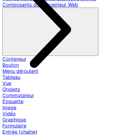
Composants du concepteur Web
Conteneur
Bouton
Menu déroulant
Tableau
Vue
Onglets
Commutateur
Étiquette
Image
Vidéo
Graphique
Formulaire
Entrée (chaîne)