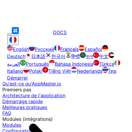
DOCS
English
Русский
Français
Español
Deutsch
日本語
한국어
हिन्दी
বাংলা
中文
العربية
Português
Bahasa Indonesia
Türkçe
Italiano
Polski
Tiếng Việt
Nederlands
ไทย
Démarrer
Qu'est-ce qu'AppMaster.io
Premiers pas
Architecture de l'application
Démarrage rapide
Meilleures pratiques
FAQ
Modules (intégrations)
Modules
Configuration