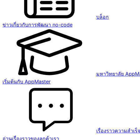
บล็อก
ข่าวเกี่ยวกับการพัฒนา no-code
มหาวิทยาลัย AppM
เริ่มต้นกับ AppMaster
เรื่องราวความสำเร็
อ่านเรื่องราวของลูกค้าเรา