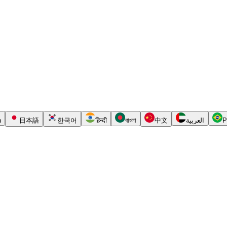
h
日本語
한국어
हिन्दी
বাংলা
中文
العربية
P