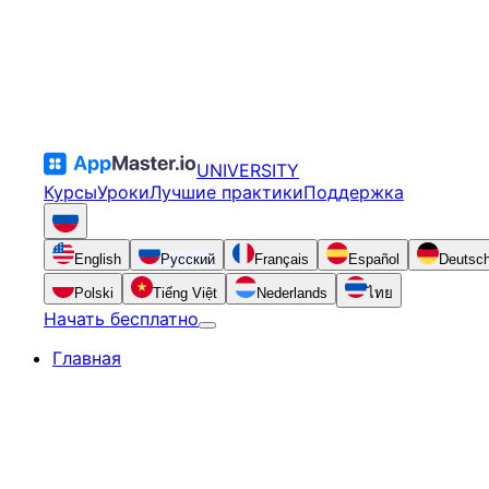
UNIVERSITY
Курсы
Уроки
Лучшие практики
Поддержка
English
Русский
Français
Español
Deutsc
Polski
Tiếng Việt
Nederlands
ไทย
Начать бесплатно
Главная