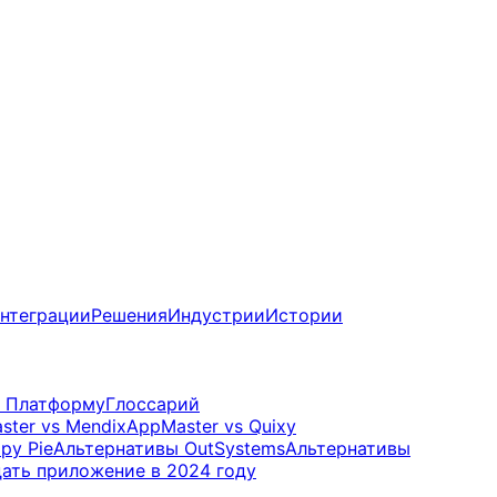
нтеграции
Решения
Индустрии
Истории
 Платформу
Глоссарий
ster vs Mendix
AppMaster vs Quixy
py Pie
Альтернативы OutSystems
Альтернативы
дать приложение в 2024 году