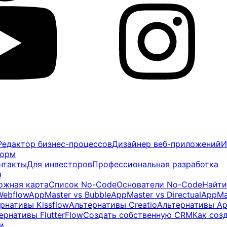
Редактор бизнес-процессов
Дизайнер веб-приложений
И
форм
нтакты
Для инвесторов
Профессиональная разработка
я
ожная карта
Список No-Code
Основатели No-Code
Найти
Webflow
AppMaster vs Bubble
AppMaster vs Directual
AppMa
рнативы Kissflow
Альтернативы Creatio
Альтернативы Ap
ернативы FlutterFlow
Создать собственную CRM
Как соз
и