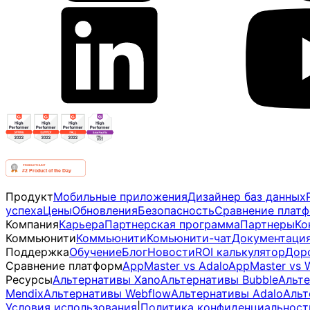
Продукт
Мобильные приложения
Дизайнер баз данных
успеха
Цены
Обновления
Безопасность
Сравнение плат
Компания
Карьера
Партнерская программа
Партнеры
Ко
Коммьюнити
Коммьюнити
Комьюнити-чат
Документаци
Поддержка
Обучение
Блог
Новости
ROI калькулятор
Дор
Сравнение платформ
AppMaster vs Adalo
AppMaster vs 
Ресурсы
Альтернативы Xano
Альтернативы Bubble
Альте
Mendix
Альтернативы Webflow
Альтернативы Adalo
Альт
Условия использования
|
Политика конфиденциальност