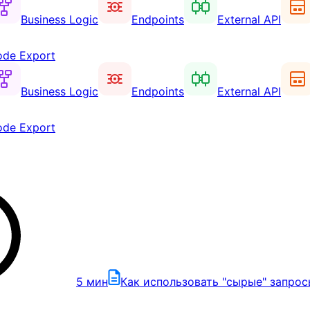
Business Logic
Endpoints
External API
de Export
Business Logic
Endpoints
External API
de Export
5
мин
Как использовать "сырые" запрос