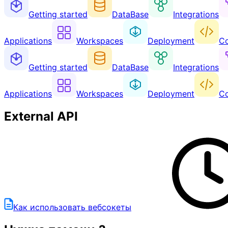
Getting started
DataBase
Integrations
Applications
Workspaces
Deployment
Co
Getting started
DataBase
Integrations
Applications
Workspaces
Deployment
Co
External API
Как использовать вебсокеты