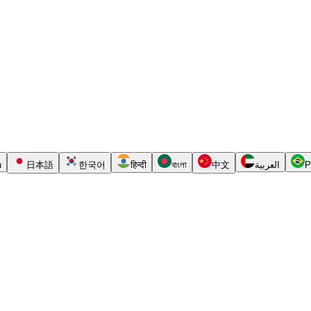
h
日本語
한국어
हिन्दी
বাংলা
中文
العربية
P