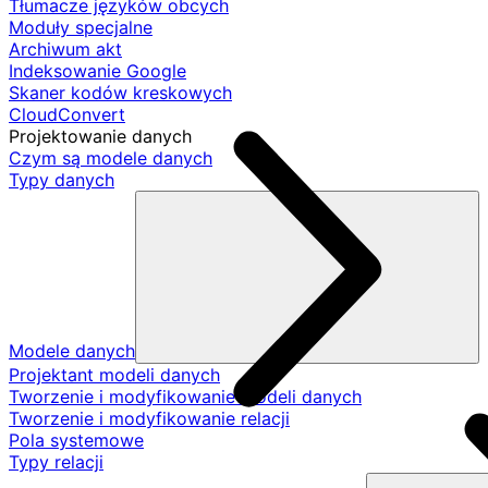
Tłumacze języków obcych
Moduły specjalne
Archiwum akt
Indeksowanie Google
Skaner kodów kreskowych
CloudConvert
Projektowanie danych
Czym są modele danych
Typy danych
Modele danych
Projektant modeli danych
Tworzenie i modyfikowanie modeli danych
Tworzenie i modyfikowanie relacji
Pola systemowe
Typy relacji