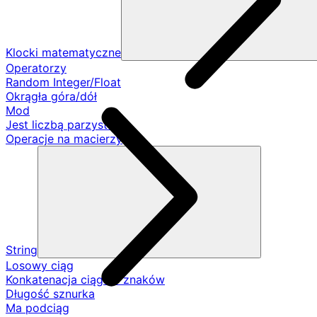
Klocki matematyczne
Operatorzy
Random Integer/Float
Okrągła góra/dół
Mod
Jest liczbą parzystą
Operacje na macierzy
String
Losowy ciąg
Konkatenacja ciągów znaków
Długość sznurka
Ma podciąg