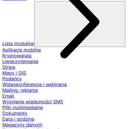
Lista modułów
Aplikacje mobilne
Kryptowaluta
Uwierzytelnianie
Stripe
Mapy i GIS
Posłańcy
Wideokonferencje i webinaria
Mailing, reklama
Email
Wysyłanie wiadomości SMS
Pliki multimedialne
Dokumenty
Data i godzina
Magazyny danych