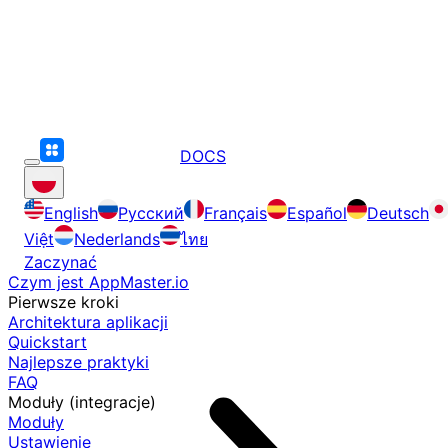
DOCS
English
Русский
Français
Español
Deutsch
Việt
Nederlands
ไทย
Zaczynać
Czym jest AppMaster.io
Pierwsze kroki
Architektura aplikacji
Quickstart
Najlepsze praktyki
FAQ
Moduły (integracje)
Moduły
Ustawienie