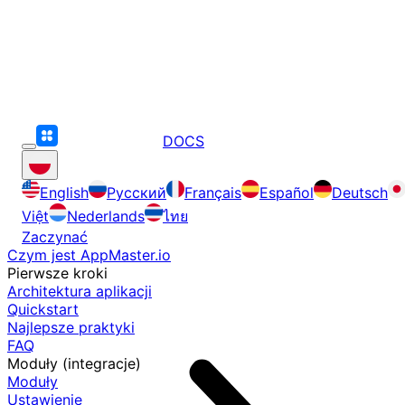
DOCS
English
Русский
Français
Español
Deutsch
Việt
Nederlands
ไทย
Zaczynać
Czym jest AppMaster.io
Pierwsze kroki
Architektura aplikacji
Quickstart
Najlepsze praktyki
FAQ
Moduły (integracje)
Moduły
Ustawienie