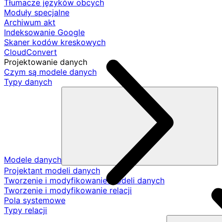
Tłumacze języków obcych
Moduły specjalne
Archiwum akt
Indeksowanie Google
Skaner kodów kreskowych
CloudConvert
Projektowanie danych
Czym są modele danych
Typy danych
Modele danych
Projektant modeli danych
Tworzenie i modyfikowanie modeli danych
Tworzenie i modyfikowanie relacji
Pola systemowe
Typy relacji