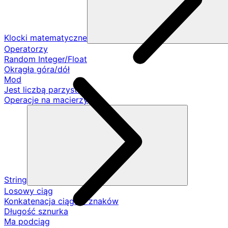
Klocki matematyczne
Operatorzy
Random Integer/Float
Okrągła góra/dół
Mod
Jest liczbą parzystą
Operacje na macierzy
String
Losowy ciąg
Konkatenacja ciągów znaków
Długość sznurka
Ma podciąg