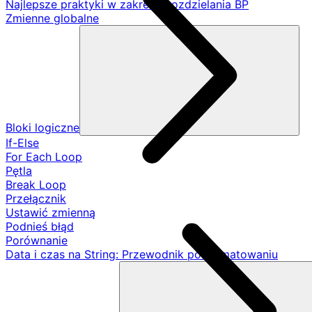
Najlepsze praktyki w zakresie rozdzielania BP
Zmienne globalne
Bloki logiczne
If-Else
For Each Loop
Pętla
Break Loop
Przełącznik
Ustawić zmienną
Podnieś błąd
Porównanie
Data i czas na String: Przewodnik po formatowaniu