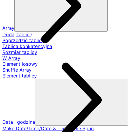
Array
Dodaj tablicę
Poprzedzić tablicę
Tablica konkatencyjna
Rozmiar tablicy
W Array
Element losowy
Shuffle Array
Element tablicy
Data i godzina
Make Date/Time/Date & Time/Time Span