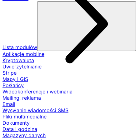
Lista modułów
Aplikacje mobilne
Kryptowaluta
Uwierzytelnianie
Stripe
Mapy i GIS
Posłańcy
Wideokonferencje i webinaria
Mailing, reklama
Email
Wysyłanie wiadomości SMS
Pliki multimedialne
Dokumenty
Data i godzina
Magazyny danych