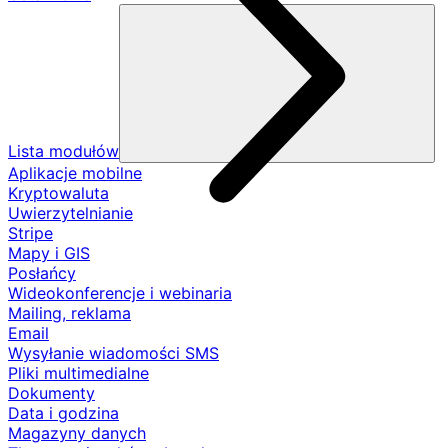
Lista modułów
Aplikacje mobilne
Kryptowaluta
Uwierzytelnianie
Stripe
Mapy i GIS
Posłańcy
Wideokonferencje i webinaria
Mailing, reklama
Email
Wysyłanie wiadomości SMS
Pliki multimedialne
Dokumenty
Data i godzina
Magazyny danych