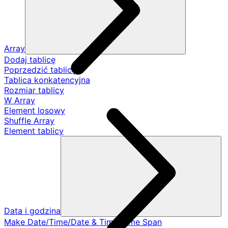
Array
Dodaj tablicę
Poprzedzić tablicę
Tablica konkatencyjna
Rozmiar tablicy
W Array
Element losowy
Shuffle Array
Element tablicy
Data i godzina
Make Date/Time/Date & Time/Time Span