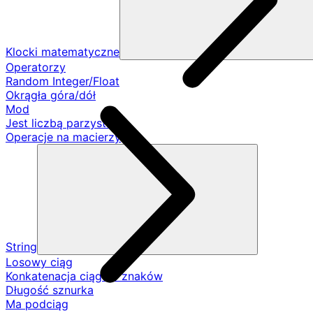
Klocki matematyczne
Operatorzy
Random Integer/Float
Okrągła góra/dół
Mod
Jest liczbą parzystą
Operacje na macierzy
String
Losowy ciąg
Konkatenacja ciągów znaków
Długość sznurka
Ma podciąg