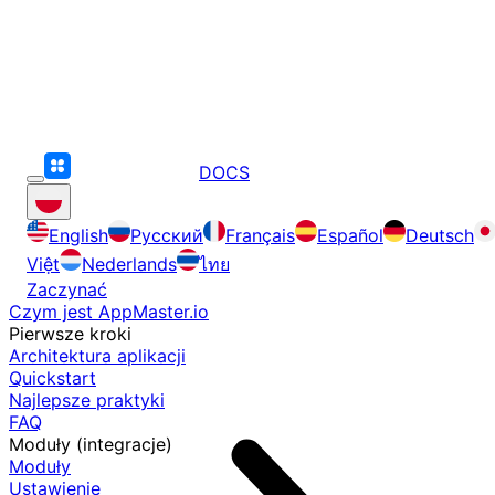
DOCS
English
Русский
Français
Español
Deutsch
Việt
Nederlands
ไทย
Zaczynać
Czym jest AppMaster.io
Pierwsze kroki
Architektura aplikacji
Quickstart
Najlepsze praktyki
FAQ
Moduły (integracje)
Moduły
Ustawienie