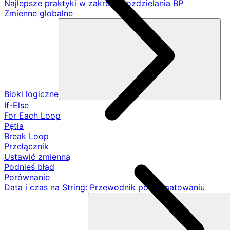
Najlepsze praktyki w zakresie rozdzielania BP
Zmienne globalne
Bloki logiczne
If-Else
For Each Loop
Pętla
Break Loop
Przełącznik
Ustawić zmienną
Podnieś błąd
Porównanie
Data i czas na String: Przewodnik po formatowaniu