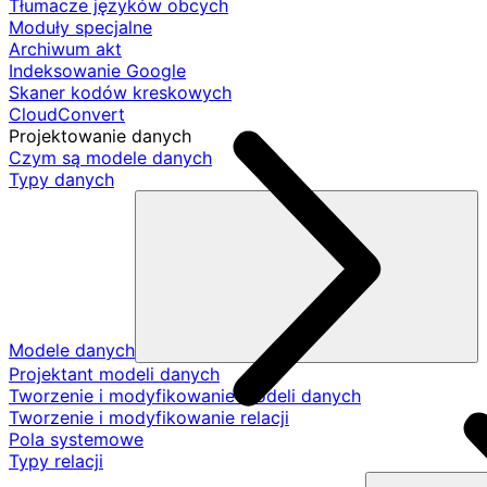
Tłumacze języków obcych
Moduły specjalne
Archiwum akt
Indeksowanie Google
Skaner kodów kreskowych
CloudConvert
Projektowanie danych
Czym są modele danych
Typy danych
Modele danych
Projektant modeli danych
Tworzenie i modyfikowanie modeli danych
Tworzenie i modyfikowanie relacji
Pola systemowe
Typy relacji