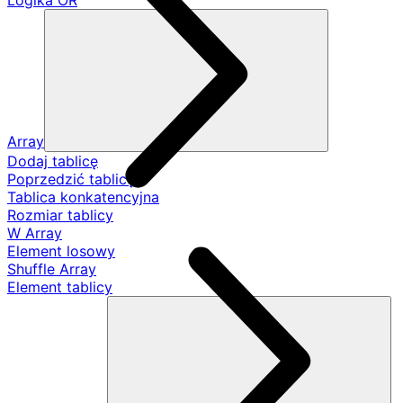
Logika OR
Array
Dodaj tablicę
Poprzedzić tablicę
Tablica konkatencyjna
Rozmiar tablicy
W Array
Element losowy
Shuffle Array
Element tablicy