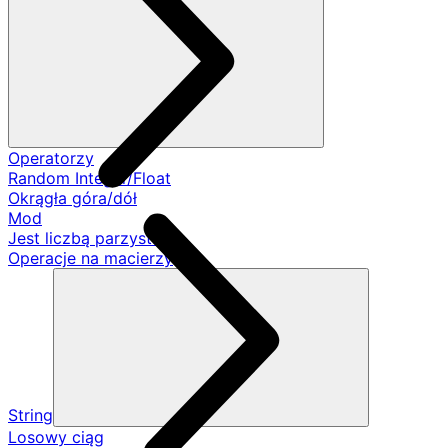
Operatorzy
Random Integer/Float
Okrągła góra/dół
Mod
Jest liczbą parzystą
Operacje na macierzy
String
Losowy ciąg