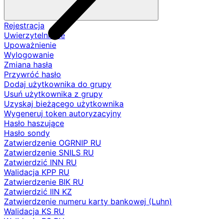
Rejestracja
Uwierzytelnianie
Upoważnienie
Wylogowanie
Zmiana hasła
Przywróć hasło
Dodaj użytkownika do grupy
Usuń użytkownika z grupy
Uzyskaj bieżącego użytkownika
Wygeneruj token autoryzacyjny
Hasło haszujące
Hasło sondy
Zatwierdzenie OGRNIP RU
Zatwierdzenie SNILS RU
Zatwierdzić INN RU
Walidacja KPP RU
Zatwierdzenie BIK RU
Zatwierdzić IIN KZ
Zatwierdzenie numeru karty bankowej (Luhn)
Walidacja KS RU