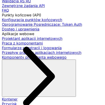
Walidacja RS RU
Zewnętrzne żądania API
FAQ
Punkty końcowe (API)
Konfiguracja punktów końcowych
Oprogramowanie Posredniczace: Token Auth
Dostęp i uprawnienia
Aplikacje webowe
Projektant aplikacji internetowych
Praca z komponentami
Formularze rejestracji i logowania
Przepływ pracy w aplikacjach internetowych
Komponenty projektanta webowego
Kontener
Przycisk