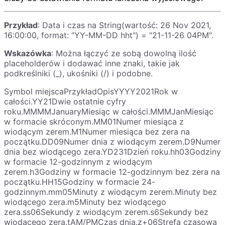
Przykład
: Data i czas na String(wartość: 26 Nov 2021,
16:00:00, format: "YY-MM-DD hht") = "21-11-26 04PM".
Wskazówka
: Można łączyć ze sobą dowolną ilość
placeholderów i dodawać inne znaki, takie jak
podkreślniki (_), ukośniki (/) i podobne.
Symbol miejscaPrzykładOpisYYYY2021Rok w
całości.YY21Dwie ostatnie cyfry
roku.MMMMJanuaryMiesiąc w całości.MMMJanMiesiąc
w formacie skróconym.MM01Numer miesiąca z
wiodącym zerem.M1Numer miesiąca bez zera na
początku.DD09Numer dnia z wiodącym zerem.D9Numer
dnia bez wiodącego zera.YD231Dzień roku.hh03Godziny
w formacie 12-godzinnym z wiodącym
zerem.h3Godziny w formacie 12-godzinnym bez zera na
początku.HH15Godziny w formacie 24-
godzinnym.mm05Minuty z wiodącym zerem.Minuty bez
wiodącego zera.m5Minuty bez wiodącego
zera.ss06Sekundy z wiodącym zerem.s6Sekundy bez
wiodącego zera.tAM/PMCzas dnia.z+06Strefa czasowa