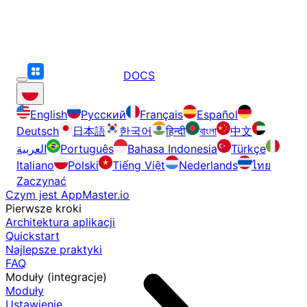
DOCS
English
Русский
Français
Español
Deutsch
日本語
한국어
हिन्दी
বাংলা
中文
العربية
Português
Bahasa Indonesia
Türkçe
Italiano
Polski
Tiếng Việt
Nederlands
ไทย
Zaczynać
Czym jest AppMaster.io
Pierwsze kroki
Architektura aplikacji
Quickstart
Najlepsze praktyki
FAQ
Moduły (integracje)
Moduły
Ustawienie