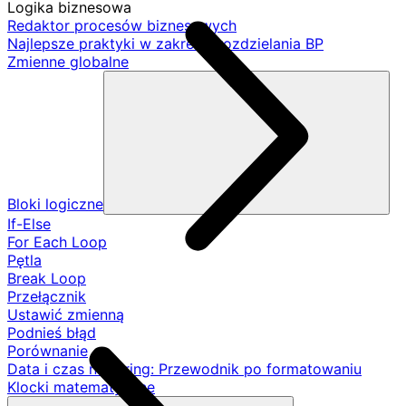
Logika biznesowa
Redaktor procesów biznesowych
Najlepsze praktyki w zakresie rozdzielania BP
Zmienne globalne
Bloki logiczne
If-Else
For Each Loop
Pętla
Break Loop
Przełącznik
Ustawić zmienną
Podnieś błąd
Porównanie
Data i czas na String: Przewodnik po formatowaniu
Klocki matematyczne