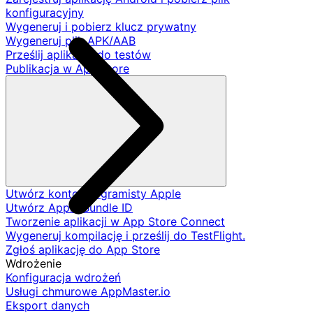
konfiguracyjny
Wygeneruj i pobierz klucz prywatny
Wygeneruj plik APK/AAB
Prześlij aplikację do testów
Publikacja w App Store
Utwórz konto programisty Apple
Utwórz Apple Bundle ID
Tworzenie aplikacji w App Store Connect
Wygeneruj kompilację i prześlij do TestFlight.
Zgłoś aplikację do App Store
Wdrożenie
Konfiguracja wdrożeń
Usługi chmurowe AppMaster.io
Eksport danych