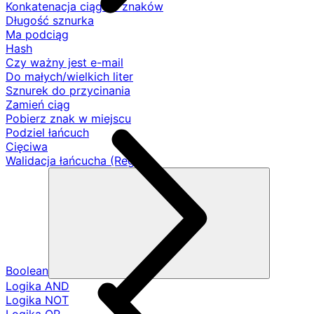
Konkatenacja ciągów znaków
Długość sznurka
Ma podciąg
Hash
Czy ważny jest e-mail
Do małych/wielkich liter
Sznurek do przycinania
Zamień ciąg
Pobierz znak w miejscu
Podziel łańcuch
Cięciwa
Walidacja łańcucha (Regex)
Boolean
Logika AND
Logika NOT