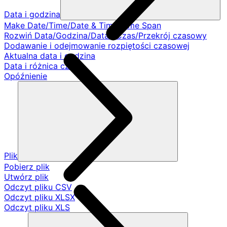
Data i godzina
Make Date/Time/Date & Time/Time Span
Rozwiń Data/Godzina/Data i Czas/Przekrój czasowy
Dodawanie i odejmowanie rozpiętości czasowej
Aktualna data i godzina
Data i różnica czasu
Opóźnienie
Plik
Pobierz plik
Utwórz plik
Odczyt pliku CSV
Odczyt pliku XLSX
Odczyt pliku XLS