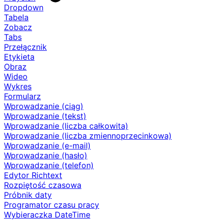
Dropdown
Tabela
Zobacz
Tabs
Przełącznik
Etykieta
Obraz
Wideo
Wykres
Formularz
Wprowadzanie (ciąg)
Wprowadzanie (tekst)
Wprowadzanie (liczba całkowita)
Wprowadzanie (liczba zmiennoprzecinkowa)
Wprowadzanie (e-mail)
Wprowadzanie (hasło)
Wprowadzanie (telefon)
Edytor Richtext
Rozpiętość czasowa
Próbnik daty
Programator czasu pracy
Wybieraczka DateTime