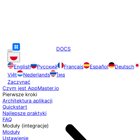
DOCS
English
Русский
Français
Español
Deutsch
Việt
Nederlands
ไทย
Zaczynać
Czym jest AppMaster.io
Pierwsze kroki
Architektura aplikacji
Quickstart
Najlepsze praktyki
FAQ
Moduły (integracje)
Moduły
Ustawienie