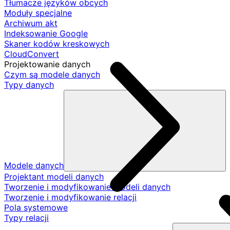
Tłumacze języków obcych
Moduły specjalne
Archiwum akt
Indeksowanie Google
Skaner kodów kreskowych
CloudConvert
Projektowanie danych
Czym są modele danych
Typy danych
Modele danych
Projektant modeli danych
Tworzenie i modyfikowanie modeli danych
Tworzenie i modyfikowanie relacji
Pola systemowe
Typy relacji