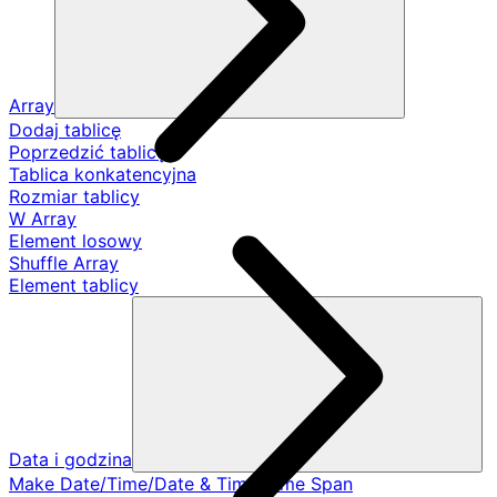
Array
Dodaj tablicę
Poprzedzić tablicę
Tablica konkatencyjna
Rozmiar tablicy
W Array
Element losowy
Shuffle Array
Element tablicy
Data i godzina
Make Date/Time/Date & Time/Time Span