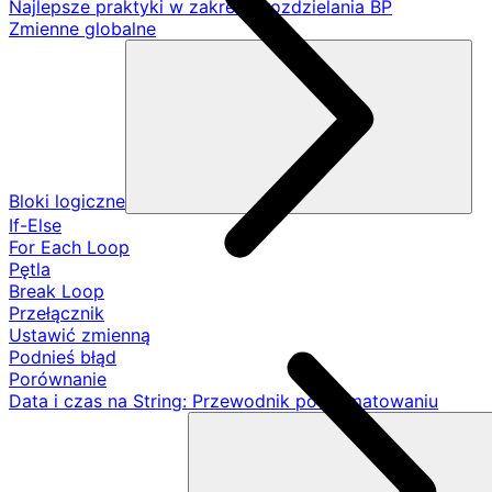
Najlepsze praktyki w zakresie rozdzielania BP
Zmienne globalne
Bloki logiczne
If-Else
For Each Loop
Pętla
Break Loop
Przełącznik
Ustawić zmienną
Podnieś błąd
Porównanie
Data i czas na String: Przewodnik po formatowaniu