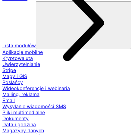
Lista modułów
Aplikacje mobilne
Kryptowaluta
Uwierzytelnianie
Stripe
Mapy i GIS
Posłańcy
Wideokonferencje i webinaria
Mailing, reklama
Email
Wysyłanie wiadomości SMS
Pliki multimedialne
Dokumenty
Data i godzina
Magazyny danych