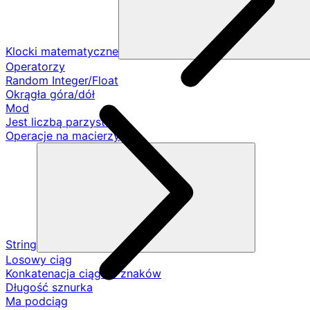
Klocki matematyczne
Operatorzy
Random Integer/Float
Okrągła góra/dół
Mod
Jest liczbą parzystą
Operacje na macierzy
String
Losowy ciąg
Konkatenacja ciągów znaków
Długość sznurka
Ma podciąg