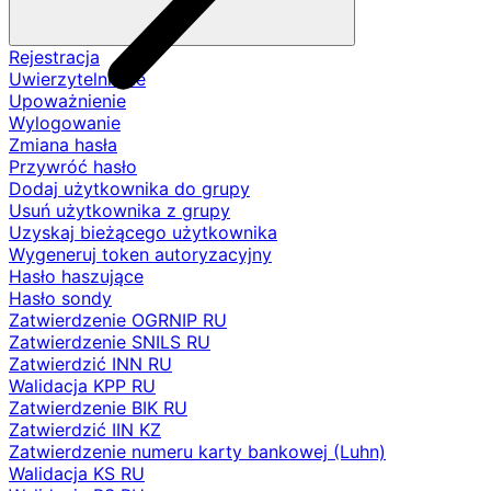
Rejestracja
Uwierzytelnianie
Upoważnienie
Wylogowanie
Zmiana hasła
Przywróć hasło
Dodaj użytkownika do grupy
Usuń użytkownika z grupy
Uzyskaj bieżącego użytkownika
Wygeneruj token autoryzacyjny
Hasło haszujące
Hasło sondy
Zatwierdzenie OGRNIP RU
Zatwierdzenie SNILS RU
Zatwierdzić INN RU
Walidacja KPP RU
Zatwierdzenie BIK RU
Zatwierdzić IIN KZ
Zatwierdzenie numeru karty bankowej (Luhn)
Walidacja KS RU