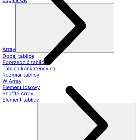
Logika OR
Array
Dodaj tablicę
Poprzedzić tablicę
Tablica konkatencyjna
Rozmiar tablicy
W Array
Element losowy
Shuffle Array
Element tablicy