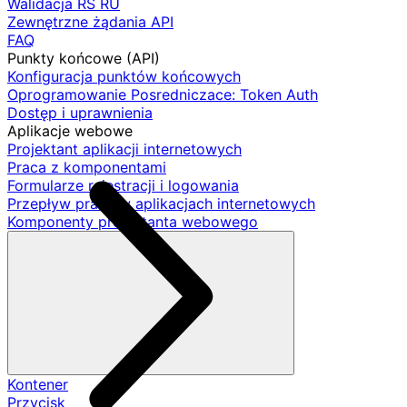
Walidacja RS RU
Zewnętrzne żądania API
FAQ
Punkty końcowe (API)
Konfiguracja punktów końcowych
Oprogramowanie Posredniczace: Token Auth
Dostęp i uprawnienia
Aplikacje webowe
Projektant aplikacji internetowych
Praca z komponentami
Formularze rejestracji i logowania
Przepływ pracy w aplikacjach internetowych
Komponenty projektanta webowego
Kontener
Przycisk