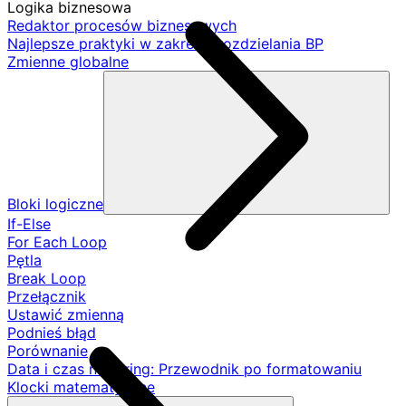
Logika biznesowa
Redaktor procesów biznesowych
Najlepsze praktyki w zakresie rozdzielania BP
Zmienne globalne
Bloki logiczne
If-Else
For Each Loop
Pętla
Break Loop
Przełącznik
Ustawić zmienną
Podnieś błąd
Porównanie
Data i czas na String: Przewodnik po formatowaniu
Klocki matematyczne