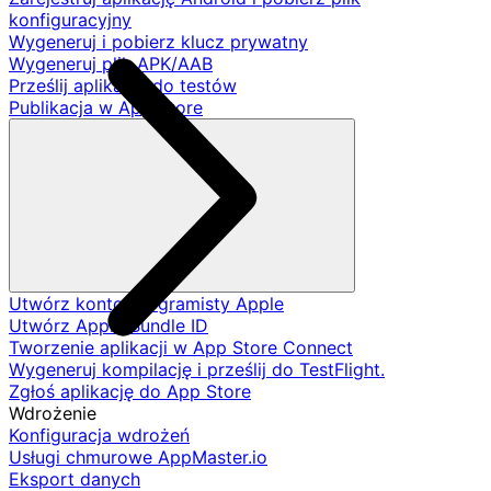
konfiguracyjny
Wygeneruj i pobierz klucz prywatny
Wygeneruj plik APK/AAB
Prześlij aplikację do testów
Publikacja w App Store
Utwórz konto programisty Apple
Utwórz Apple Bundle ID
Tworzenie aplikacji w App Store Connect
Wygeneruj kompilację i prześlij do TestFlight.
Zgłoś aplikację do App Store
Wdrożenie
Konfiguracja wdrożeń
Usługi chmurowe AppMaster.io
Eksport danych