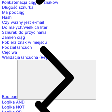
Konkatenacja ciągów znaków
Długość sznurka
Ma podciąg
Hash
Czy ważny jest e-mail
Do małych/wielkich liter
Sznurek do przycinania
Zamień ciąg
Pobierz znak w miejscu
Podziel łańcuch
Cięciwa
Walidacja łańcucha (Regex)
Boolean
Logika AND
Logika NOT