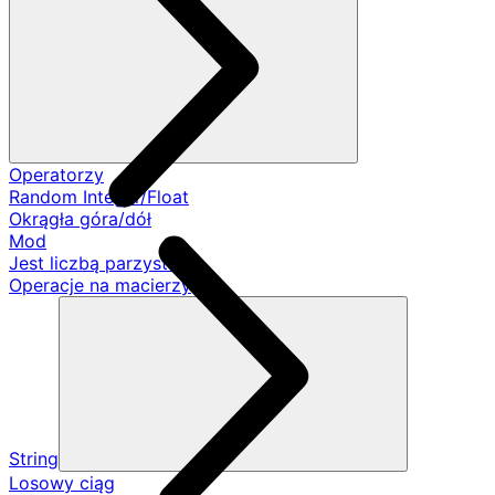
Operatorzy
Random Integer/Float
Okrągła góra/dół
Mod
Jest liczbą parzystą
Operacje na macierzy
String
Losowy ciąg