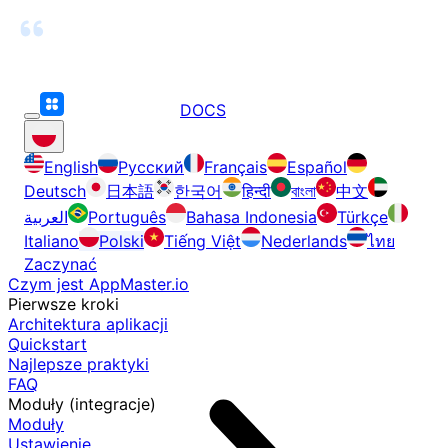
DOCS
English
Русский
Français
Español
Deutsch
日本語
한국어
हिन्दी
বাংলা
中文
العربية
Português
Bahasa Indonesia
Türkçe
Italiano
Polski
Tiếng Việt
Nederlands
ไทย
Zaczynać
Czym jest AppMaster.io
Pierwsze kroki
Architektura aplikacji
Quickstart
Najlepsze praktyki
FAQ
Moduły (integracje)
Moduły
Ustawienie