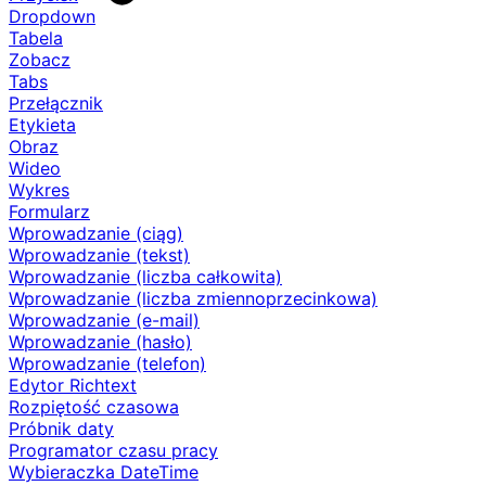
Dropdown
Tabela
Zobacz
Tabs
Przełącznik
Etykieta
Obraz
Wideo
Wykres
Formularz
Wprowadzanie (ciąg)
Wprowadzanie (tekst)
Wprowadzanie (liczba całkowita)
Wprowadzanie (liczba zmiennoprzecinkowa)
Wprowadzanie (e-mail)
Wprowadzanie (hasło)
Wprowadzanie (telefon)
Edytor Richtext
Rozpiętość czasowa
Próbnik daty
Programator czasu pracy
Wybieraczka DateTime