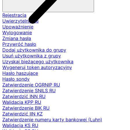
Rejestracja
Uwierzytelnianie
Upoważnienie
Wylogowanie
Zmiana hasła
Przywróć hasło
Dodaj użytkownika do grupy
Usuń użytkownika z grupy
Uzyskaj bieżącego użytkownika
Wygeneruj token autoryzacyjny
Hasło haszujące
Hasło sondy
Zatwierdzenie OGRNIP RU
Zatwierdzenie SNILS RU
Zatwierdzić INN RU
Walidacja KPP RU
Zatwierdzenie BIK RU
Zatwierdzić IIN KZ
Zatwierdzenie numeru karty bankowej (Luhn)
Walidacja KS RU