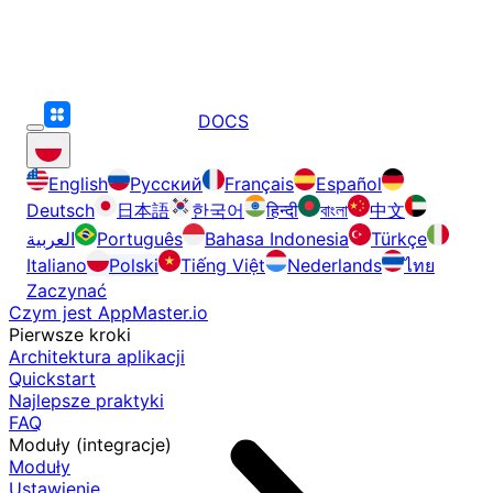
DOCS
English
Русский
Français
Español
Deutsch
日本語
한국어
हिन्दी
বাংলা
中文
العربية
Português
Bahasa Indonesia
Türkçe
Italiano
Polski
Tiếng Việt
Nederlands
ไทย
Zaczynać
Czym jest AppMaster.io
Pierwsze kroki
Architektura aplikacji
Quickstart
Najlepsze praktyki
FAQ
Moduły (integracje)
Moduły
Ustawienie