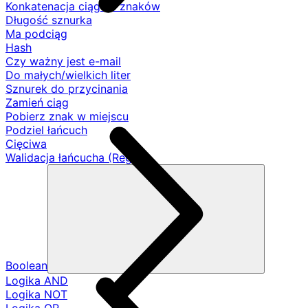
Konkatenacja ciągów znaków
Długość sznurka
Ma podciąg
Hash
Czy ważny jest e-mail
Do małych/wielkich liter
Sznurek do przycinania
Zamień ciąg
Pobierz znak w miejscu
Podziel łańcuch
Cięciwa
Walidacja łańcucha (Regex)
Boolean
Logika AND
Logika NOT