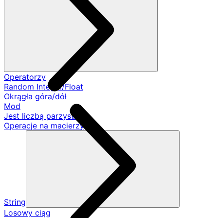
Operatorzy
Random Integer/Float
Okrągła góra/dół
Mod
Jest liczbą parzystą
Operacje na macierzy
String
Losowy ciąg