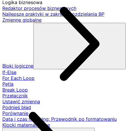
Logika biznesowa
Redaktor procesów biznesowych
Najlepsze praktyki w zakresie rozdzielania BP
Zmienne globalne
Bloki logiczne
If-Else
For Each Loop
Pętla
Break Loop
Przełącznik
Ustawić zmienną
Podnieś błąd
Porównanie
Data i czas na String: Przewodnik po formatowaniu
Klocki matematyczne