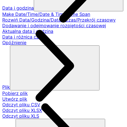
Data i godzina
Make Date/Time/Date & Time/Time Span
Rozwiń Data/Godzina/Data i Czas/Przekrój czasowy
Dodawanie i odejmowanie rozpiętości czasowej
Aktualna data i godzina
Data i różnica czasu
Opóźnienie
Plik
Pobierz plik
Utwórz plik
Odczyt pliku CSV
Odczyt pliku XLSX
Odczyt pliku XLS