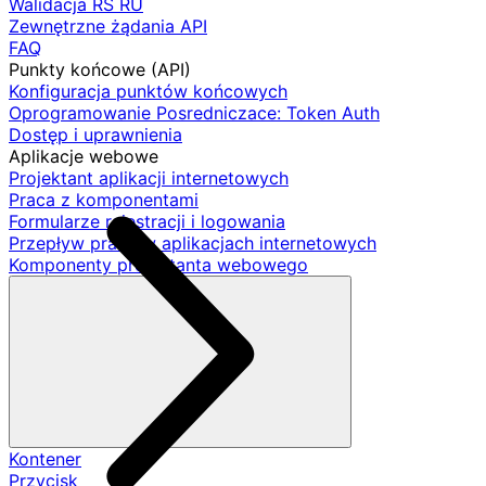
Walidacja RS RU
Zewnętrzne żądania API
FAQ
Punkty końcowe (API)
Konfiguracja punktów końcowych
Oprogramowanie Posredniczace: Token Auth
Dostęp i uprawnienia
Aplikacje webowe
Projektant aplikacji internetowych
Praca z komponentami
Formularze rejestracji i logowania
Przepływ pracy w aplikacjach internetowych
Komponenty projektanta webowego
Kontener
Przycisk