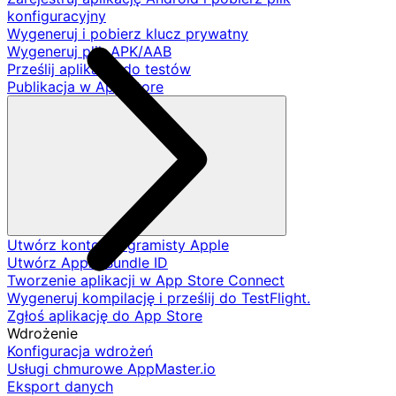
konfiguracyjny
Wygeneruj i pobierz klucz prywatny
Wygeneruj plik APK/AAB
Prześlij aplikację do testów
Publikacja w App Store
Utwórz konto programisty Apple
Utwórz Apple Bundle ID
Tworzenie aplikacji w App Store Connect
Wygeneruj kompilację i prześlij do TestFlight.
Zgłoś aplikację do App Store
Wdrożenie
Konfiguracja wdrożeń
Usługi chmurowe AppMaster.io
Eksport danych