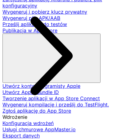
konfiguracyjny
Wygeneruj i pobierz klucz prywatny
Wygeneruj plik APK/AAB
Prześlij aplikację do testów
Publikacja w App Store
Utwórz konto programisty Apple
Utwórz Apple Bundle ID
Tworzenie aplikacji w App Store Connect
Wygeneruj kompilację i prześlij do TestFlight.
Zgłoś aplikację do App Store
Wdrożenie
Konfiguracja wdrożeń
Usługi chmurowe AppMaster.io
Eksport danych