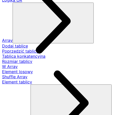
Logika OR
Array
Dodaj tablicę
Poprzedzić tablicę
Tablica konkatencyjna
Rozmiar tablicy
W Array
Element losowy
Shuffle Array
Element tablicy