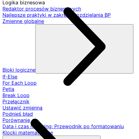
Logika biznesowa
Redaktor procesów biznesowych
Najlepsze praktyki w zakresie rozdzielania BP
Zmienne globalne
Bloki logiczne
If-Else
For Each Loop
Pętla
Break Loop
Przełącznik
Ustawić zmienną
Podnieś błąd
Porównanie
Data i czas na String: Przewodnik po formatowaniu
Klocki matematyczne