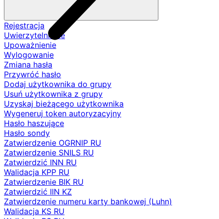
Rejestracja
Uwierzytelnianie
Upoważnienie
Wylogowanie
Zmiana hasła
Przywróć hasło
Dodaj użytkownika do grupy
Usuń użytkownika z grupy
Uzyskaj bieżącego użytkownika
Wygeneruj token autoryzacyjny
Hasło haszujące
Hasło sondy
Zatwierdzenie OGRNIP RU
Zatwierdzenie SNILS RU
Zatwierdzić INN RU
Walidacja KPP RU
Zatwierdzenie BIK RU
Zatwierdzić IIN KZ
Zatwierdzenie numeru karty bankowej (Luhn)
Walidacja KS RU