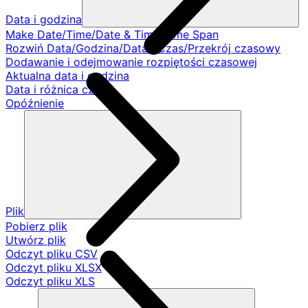
Data i godzina
Make Date/Time/Date & Time/Time Span
Rozwiń Data/Godzina/Data i Czas/Przekrój czasowy
Dodawanie i odejmowanie rozpiętości czasowej
Aktualna data i godzina
Data i różnica czasu
Opóźnienie
Plik
Pobierz plik
Utwórz plik
Odczyt pliku CSV
Odczyt pliku XLSX
Odczyt pliku XLS