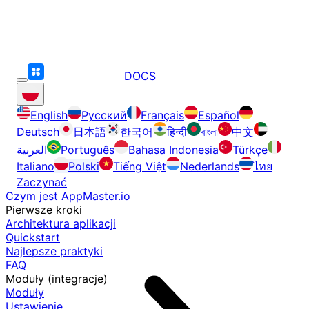
DOCS
English
Русский
Français
Español
Deutsch
日本語
한국어
हिन्दी
বাংলা
中文
العربية
Português
Bahasa Indonesia
Türkçe
Italiano
Polski
Tiếng Việt
Nederlands
ไทย
Zaczynać
Czym jest AppMaster.io
Pierwsze kroki
Architektura aplikacji
Quickstart
Najlepsze praktyki
FAQ
Moduły (integracje)
Moduły
Ustawienie