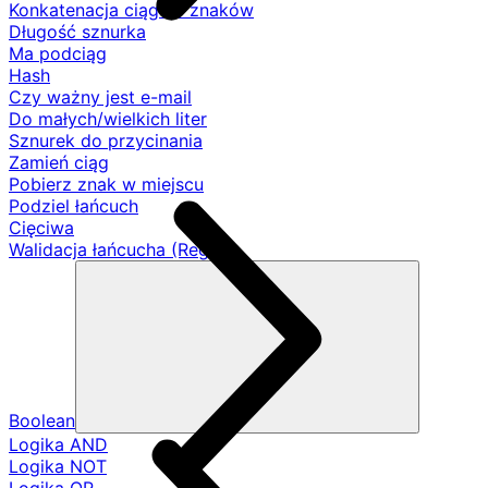
Konkatenacja ciągów znaków
Długość sznurka
Ma podciąg
Hash
Czy ważny jest e-mail
Do małych/wielkich liter
Sznurek do przycinania
Zamień ciąg
Pobierz znak w miejscu
Podziel łańcuch
Cięciwa
Walidacja łańcucha (Regex)
Boolean
Logika AND
Logika NOT