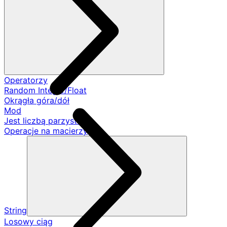
Operatorzy
Random Integer/Float
Okrągła góra/dół
Mod
Jest liczbą parzystą
Operacje na macierzy
String
Losowy ciąg