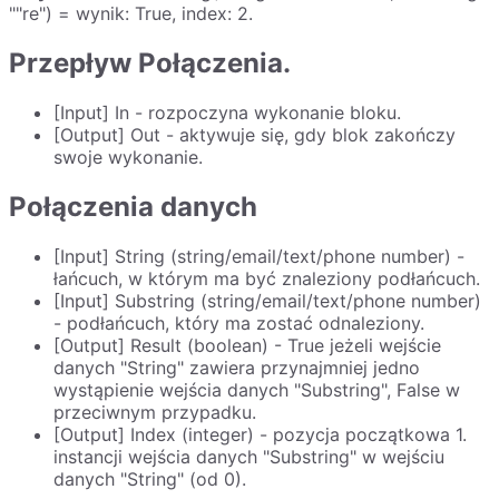
""re") = wynik: True, index: 2.
Przepływ Połączenia.
[Input] In - rozpoczyna wykonanie bloku.
[Output] Out - aktywuje się, gdy blok zakończy
swoje wykonanie.
Połączenia danych
[Input] String (string/email/text/phone number) -
łańcuch, w którym ma być znaleziony podłańcuch.
[Input] Substring (string/email/text/phone number)
- podłańcuch, który ma zostać odnaleziony.
[Output] Result (boolean) - True jeżeli wejście
danych "String" zawiera przynajmniej jedno
wystąpienie wejścia danych "Substring", False w
przeciwnym przypadku.
[Output] Index (integer) - pozycja początkowa 1.
instancji wejścia danych "Substring" w wejściu
danych "String" (od 0).