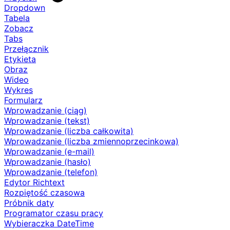
Dropdown
Tabela
Zobacz
Tabs
Przełącznik
Etykieta
Obraz
Wideo
Wykres
Formularz
Wprowadzanie (ciąg)
Wprowadzanie (tekst)
Wprowadzanie (liczba całkowita)
Wprowadzanie (liczba zmiennoprzecinkowa)
Wprowadzanie (e-mail)
Wprowadzanie (hasło)
Wprowadzanie (telefon)
Edytor Richtext
Rozpiętość czasowa
Próbnik daty
Programator czasu pracy
Wybieraczka DateTime