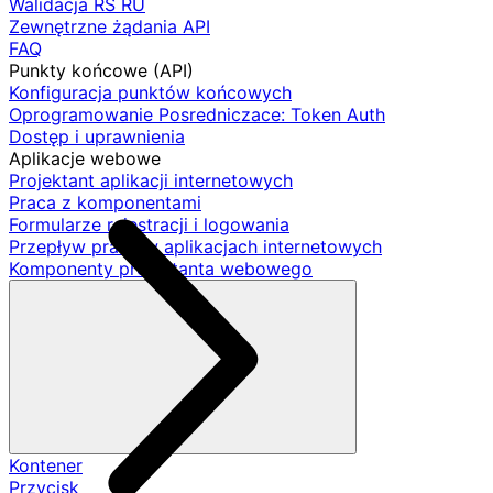
Walidacja RS RU
Zewnętrzne żądania API
FAQ
Punkty końcowe (API)
Konfiguracja punktów końcowych
Oprogramowanie Posredniczace: Token Auth
Dostęp i uprawnienia
Aplikacje webowe
Projektant aplikacji internetowych
Praca z komponentami
Formularze rejestracji i logowania
Przepływ pracy w aplikacjach internetowych
Komponenty projektanta webowego
Kontener
Przycisk